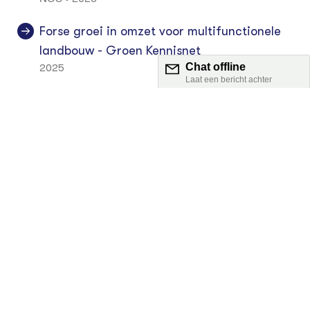
Forse groei in omzet voor multifunctionele
landbouw - Groen Kennisnet
2025
VAK - Vereniging Agrarische Kinderopvang
Meer over kinderopvang bij de boer vind je
in de kennisbank
Klik hier voor de vakinformatiepagina voor
multifunctionele boer
Reacties (0)
Log in om te reageren