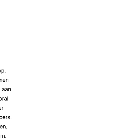
e
op.
rmen
n aan
oral
en
bers.
en,
um.