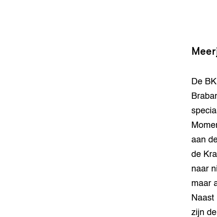
Meer
De BKU
Braban
specia
Moment
aan de
de Kra
naar n
maar a
Naast 
zijn d