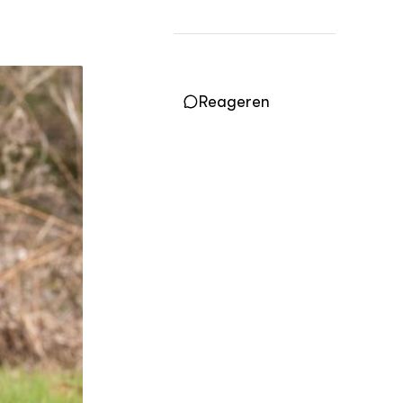
Practoraten
Vakbladen
LEREN
Wiki Groen Kennisnet
Reageren
GROEN KENNISNET
Over ons
Contact
ENGLISH
Search the Knowledge base