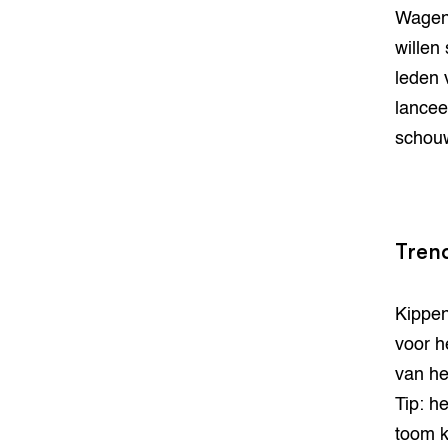
Wageni
willen
leden 
lancee
schou
Tren
Kippen
voor h
van he
Tip: h
toom k