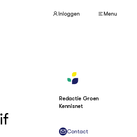
Inloggen
Menu
ACTUEEL
Nieuws
Agenda
Dossiers
Columns & Blogs
Redactie Groen
Kennisnet
if
ZIE OOK
In de regio
Projecten
Contact
Lectoraten