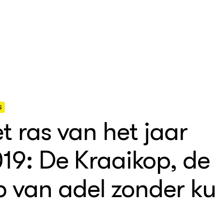
S
t ras van het jaar
nbouw
delen
en Wageningen Plant
h
19: De Kraaikop, de
egelingen
eek
p van adel zonder ku
ehouderij
che
advisering
 Netwerk
houderij
elt
gericht onderzoek in