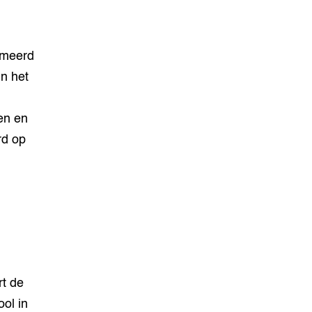
rmeerd
in het
en en
rd op
rt de
ol in