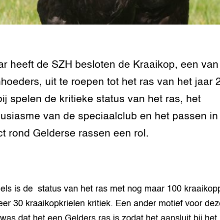
tor
al Aanpakken
grond en infra
-Pigs
houderij
t Digitalisering &
aar heeft de SZH besloten de Kraaikop, een van
ogie
hoeders, uit te roepen tot het ras van het jaar 
welbevinden en
ij spelen de kritieke status van het ras, het
adaptatie
usiasme van de speciaalclub en het passen in
oen
ct rond Gelderse rassen een rol.
e exoten
rdige genetische
els is de status van het ras met nog maar 100 kraaikop
er 30 kraaikopkrielen kritiek. Een ander motief voor dez
he diversiteit
whuisdieren
was dat het een Gelders ras is zodat het aansluit bij het