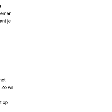
n
noemen
ant je
het
 Zo wil
t op