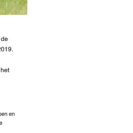
 de
2019.
 het
pen en
e