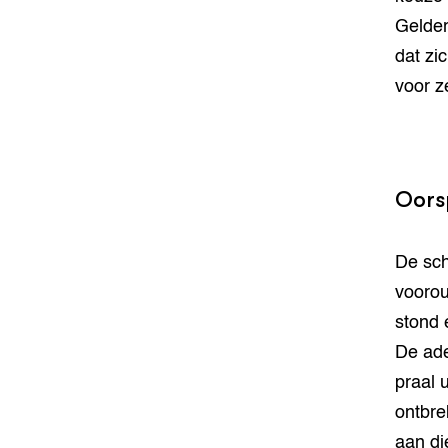
Gelder
dat zi
voor z
Oors
De sch
voorou
stond 
De ade
praal 
ontbre
aan di