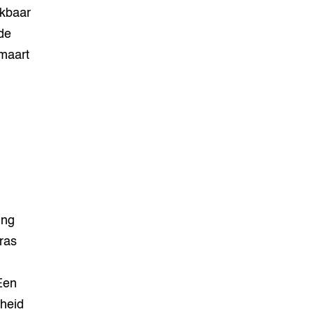
ikbaar
de
maart
ing
ras
Een
gheid