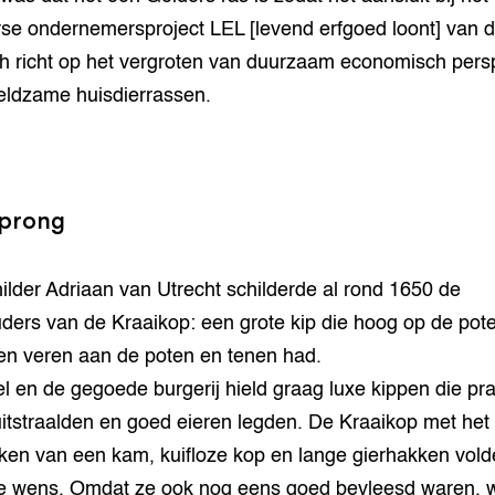
se ondernemersproject LEL [levend erfgoed loont] van 
ch richt op het vergroten van duurzaam economisch persp
eldzame huisdierrassen.
prong
ilder Adriaan van Utrecht schilderde al rond 1650 de
ders van de Kraaikop: een grote kip die hoog op de pot
en veren aan de poten en tenen had.
l en de gegoede burgerij hield graag luxe kippen die pr
uitstraalden en goed eieren legden. De Kraaikop met het
ken van een kam, kuifloze kop en lange gierhakken vol
e wens. Omdat ze ook nog eens goed bevleesd waren, 