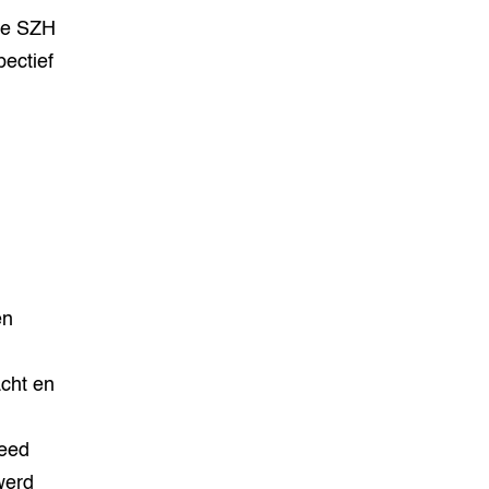
de SZH
ectief
en
acht en
deed
werd