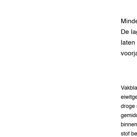
Foodsec
Integra
Groen, 
EURCAW
Minde
Varkens
Groenpac
De la
Technol
laten
Groen, 
voorj
klimaat
CoE Gr
Invasiev
Vakbla
eiwitge
Plantaa
bronnen
droge 
gemidd
Genetisc
binnen
landbou
stof b