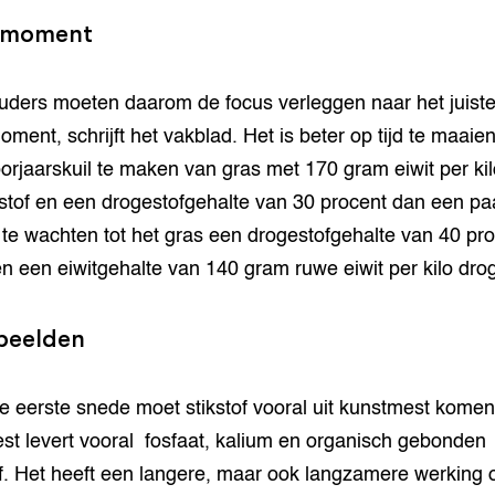
imoment
ders moeten daarom de focus verleggen naar het juist
ment, schrijft het vakblad. Het is beter op tijd te maaie
orjaarskuil te maken van gras met 170 gram eiwit per kil
stof en een drogestofgehalte van 30 procent dan een p
te wachten tot het gras een drogestofgehalte van 40 pr
en een eiwitgehalte van 140 gram ruwe eiwit per kilo drog
beelden
e eerste snede moet stikstof vooral uit kunstmest komen
est levert vooral fosfaat, kalium en organisch gebonden
of. Het heeft een langere, maar ook langzamere werking 