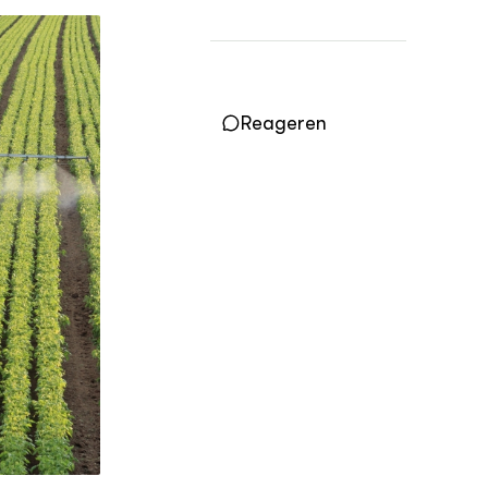
Vakbladen
LEREN
Wiki Groen Kennisnet
Reageren
GROEN KENNISNET
Over ons
Contact
ENGLISH
Search the Knowledge base