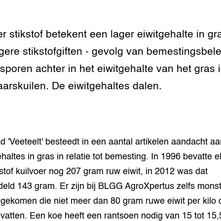
tor
al Aanpakken
grond en infra
-Pigs
r stikstof betekent een lager eiwitgehalte in gr
houderij
t Digitalisering &
gere stikstofgiften - gevolg van bemestingsbele
ogie
 sporen achter in het eiwitgehalte van het gras 
welbevinden en
aarskuilen. De eiwitgehaltes dalen.
adaptatie
oen
e exoten
d 'Veeteelt' besteedt in een aantal artikelen aandacht a
haltes in gras in relatie tot bemesting. In 1996 bevatte el
rdige genetische
stof kuilvoer nog 207 gram ruw eiwit, in 2012 was dat
eld 143 gram. Er zijn bij BLGG AgroXpertus zelfs mons
he diversiteit
gekomen die niet meer dan 80 gram ruwe eiwit per kilo 
whuisdieren
evatten. Een koe heeft een rantsoen nodig van 15 tot 15