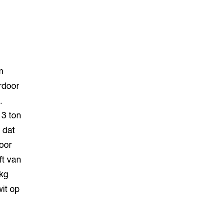
m
rdoor
.
 3 ton
 dat
door
ft van
 kg
wit op