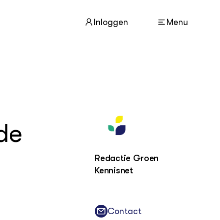
Inloggen
Menu
ACTUEEL
Nieuws
Agenda
de
Dossiers
Columns & Blogs
Redactie Groen
Kennisnet
ZIE OOK
In de regio
Projecten
Lectoraten
Contact
Practoraten