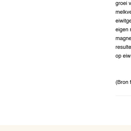
groei 
melkve
eiwitg
eigen 
magnes
result
op eiwi
(Bron 