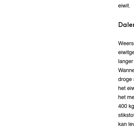
eiwit.
Dale
Weerso
eiwitg
langer
Wannee
droge 
het eiw
het me
400 kg
stiksto
kan le