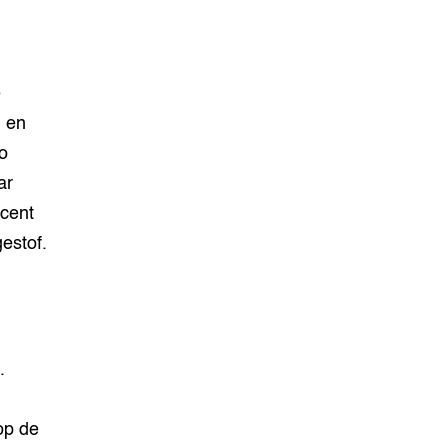
e
n en
o
aar
ocent
estof.
.
op de