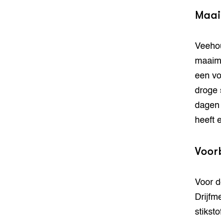
Maa
Veehou
maaimo
een vo
droge 
dagen 
heeft 
Voor
Voor d
Drijfm
stikst