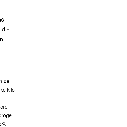
as.
id -
in
an de
ke kilo
ters
droge
,5%