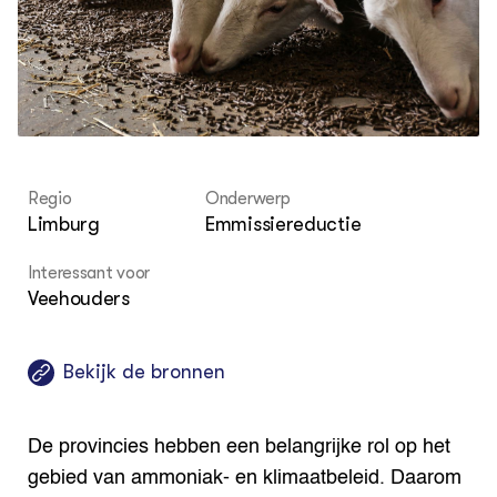
Bio
Bio
Foo
Int
ZIE OOK
Gro
EU
In de regio
Var
Gro
Projecten
Gro
Co
Lectoraten
Inv
Practoraten
Pla
Vakbladen
Gen
Regio
Onderwerp
Limburg
Emmissiereductie
LEREN
Wiki Groen Kennisnet
Interessant voor
Veehouders
GROEN KENNISNET
Over ons
Contact
Bekijk de bronnen
ENGLISH
Search the Knowledge base
De provincies hebben een belangrijke rol op het
gebied van ammoniak- en klimaatbeleid. Daarom