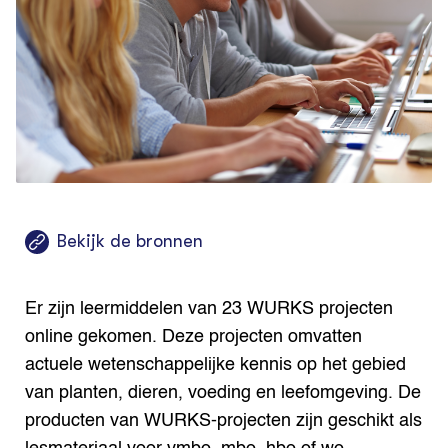
Bio
Bio
Foo
Int
ZIE OOK
Gro
EU
In de regio
Var
Gro
Projecten
Gro
Co
Lectoraten
Inv
Practoraten
Pla
Vakbladen
Gen
LEREN
Wiki Groen Kennisnet
Bekijk de bronnen
GROEN KENNISNET
Over ons
Er zijn leermiddelen van 23 WURKS projecten
Contact
online gekomen. Deze projecten omvatten
actuele wetenschappelijke kennis op het gebied
ENGLISH
Search the Knowledge base
van planten, dieren, voeding en leefomgeving. De
producten van WURKS-projecten zijn geschikt als