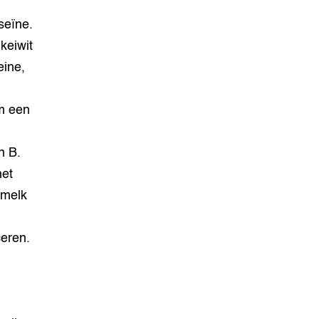
seïne.
keiwit
eine,
m een
n B.
het
 melk
eren.