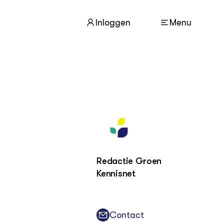
Inloggen
Menu
ACTUEEL
Nieuws
Agenda
Dossiers
Columns & Blogs
Redactie Groen
Kennisnet
ZIE OOK
In de regio
Projecten
Contact
Lectoraten