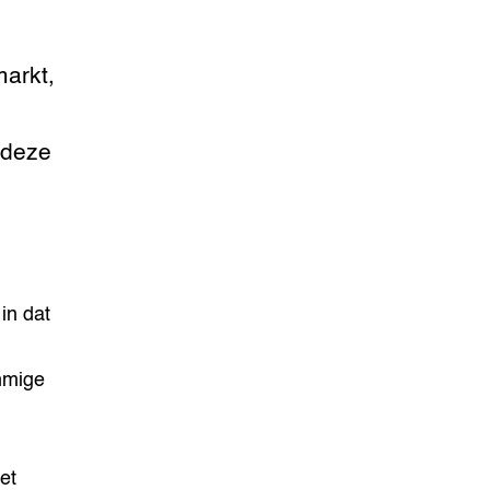
arkt,
 deze
in dat
mmige
et