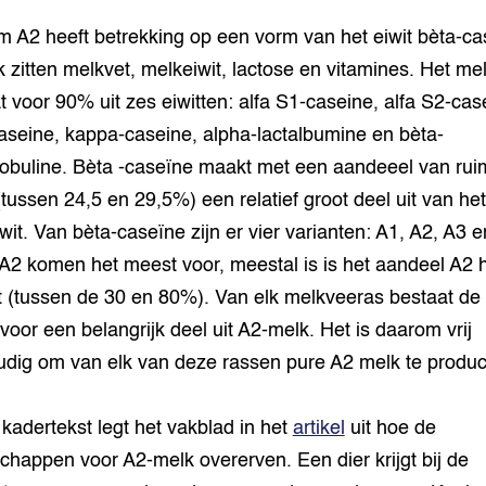
m A2 heeft betrekking op een vorm van het eiwit bèta-ca
k zitten melkvet, melkeiwit, lactose en vitamines. Het mel
t voor 90% uit zes eiwitten: alfa S1-caseine, alfa S2-cas
aseine, kappa-caseine, alpha-lactalbumine en bèta-
lobuline. Bèta -caseïne maakt met een aandeeel van rui
(tussen 24,5 en 29,5%) een relatief groot deel uit van het
wit. Van bèta-caseïne zijn er vier varianten: A1, A2, A3 e
A2 komen het meest voor, meestal is is het aandeel A2 
t (tussen de 30 en 80%). Van elk melkveeras bestaat de
 voor een belangrijk deel uit A2-melk. Het is daarom vrij
dig om van elk van deze rassen pure A2 melk te produc
 kadertekst legt het vakblad in het
artikel
uit hoe de
chappen voor A2-melk overerven. Een dier krijgt bij de