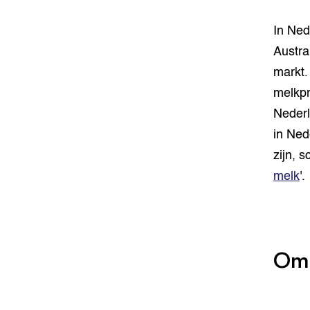
In Ned
Austra
markt.
melkpr
Nederl
in Ned
zijn, s
melk
'.
Oms