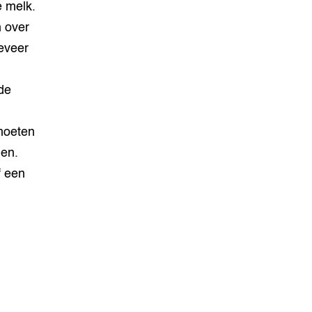
e melk.
 over
eveer
de
moeten
gen.
f een