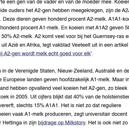
te een gen van de vader en van de moeder mee. Koeien
ide ouders het A2-gen hebben meegekregen, zijn de A2
. Deze dieren geven honderd procent A2-melk. A1A1-ko
honderd procent A1-melk. En koeien met A1A2 geven 
 50% A2-melk. A2 komt veel voor bij het Guernsey-ras en
uit Azië en Afrika, legt vakblad Veeteelt uit in een artikel
j A2-gen wordt melk echt goed voor elk
'.
 in de Verenigde Staten, Nieuw-Zeeland, Australië en d
 Europese landen geven hoofdzakelijk A1-melk. Maar i
and hebben opvallend veel koeien het A2-gen, zo bleek 
oek in 2005. Uit cijfers blijkt dat 40% van de holsteinstie
ererft, slechts 15% A1A1. Het is niet zo dat reguliere
eien vaak A1-melk produceren, zegt universitair docent
 Hettinga in zijn
bijdrage op Milkstory
. Het is ook niet zo