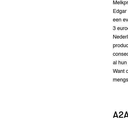
Melkpr
Edgar 
een ev
3 euro
Nederl
produc
conseq
al hun
Want d
mengse
A2A