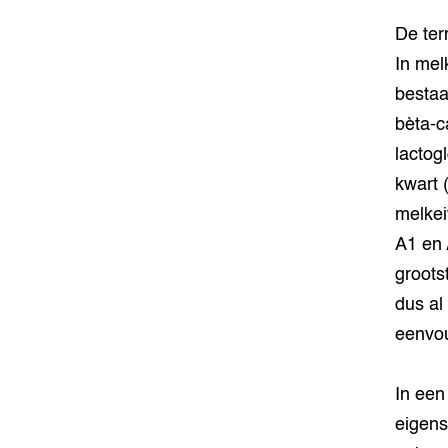
De ter
In mel
bestaa
bèta-c
lactog
kwart 
melkei
A1 en 
groots
dus al
eenvou
In een
eigens