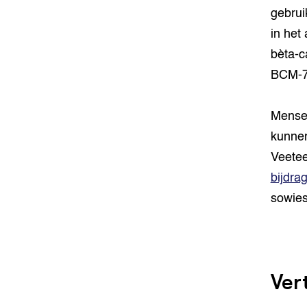
gebrui
in het a
bèta-c
BCM-7 
Mensen
kunnen
Veetee
bijdra
sowies
Ver