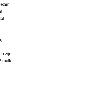
 lezen
et
tof
n,
in zijn
2-melk