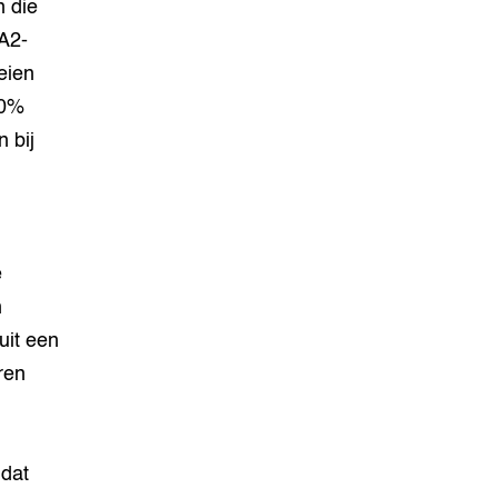
 die
A2-
eien
50%
 bij
e
n
uit een
ren
 dat