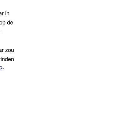
r in
 op de
e
ar zou
vinden
2-