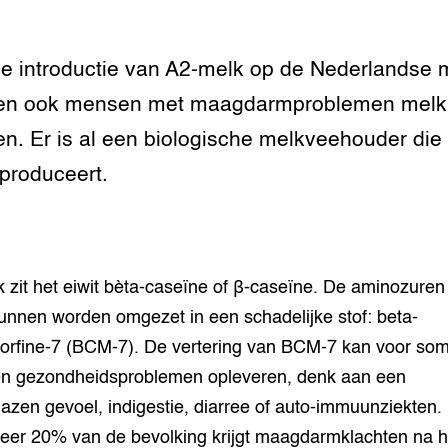
tor
al Aanpakken
e introductie van A2-melk op de Nederlandse m
grond en infra
-Pigs
en ook mensen met maagdarmproblemen melk
houderij
t Digitalisering &
ogie
en. Er is al een biologische melkveehouder die
produceert.
welbevinden en
adaptatie
oen
k zit het eiwit bèta-caseïne of β-caseïne. De aminozuren 
e exoten
kunnen worden omgezet in een schadelijke stof: beta-
rfine-7 (BCM-7). De vertering van BCM-7 kan voor so
rdige genetische
n gezondheidsproblemen opleveren, denk aan een
azen gevoel, indigestie, diarree of auto-immuunziekten.
he diversiteit
whuisdieren
er 20% van de bevolking krijgt maagdarmklachten na h