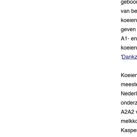
geboor
van be
koeien
geven 
A1- en
koeien 
'
Dankzi
Koeien
meeste
Nederl
onderz
A2A2 v
melkko
Kasper