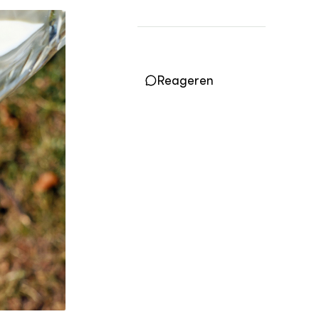
Practoraten
Vakbladen
LEREN
Wiki Groen Kennisnet
Reageren
GROEN KENNISNET
Over ons
Contact
ENGLISH
Search the Knowledge base