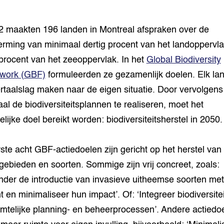
2 maakten 196 landen in Montreal afspraken over de
rming van minimaal dertig procent van het landoppervl
 procent van het zeeoppervlak. In het
Global Biodiversity
work (GBF)
formuleerden ze gezamenlijk doelen. Elk la
rtaalslag maken naar de eigen situatie. Door vervolgens
al de biodiversiteitsplannen te realiseren, moet het
delijke doel bereikt worden: biodiversiteitsherstel in 2050
ste acht GBF-actiedoelen zijn gericht op het herstel van
gebieden en soorten. Sommige zijn vrij concreet, zoals:
nder de introductie van invasieve uitheemse soorten met v
t en minimaliseer hun impact’. Of: ‘Integreer biodiversitei
uimtelijke planning- en beheerprocessen’. Andere actiedo