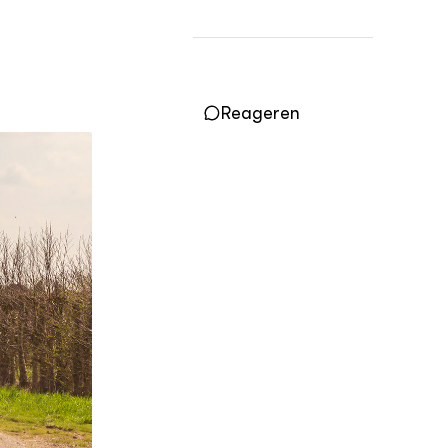
Practoraten
Vakbladen
LEREN
Wiki Groen Kennisnet
Reageren
GROEN KENNISNET
Over ons
Contact
ENGLISH
Search the Knowledge base