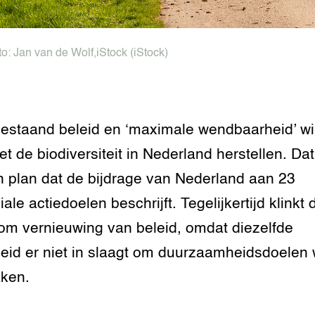
tor
al Aanpakken
grond en infra
-Pigs
to:
Jan van de Wolf
,
iStock
(iStock)
houderij
t Digitalisering &
ogie
estaand beleid en ‘maximale wendbaarheid’ wil
welbevinden en
adaptatie
et de biodiversiteit in Nederland herstellen. Dat
oen
n plan dat de bijdrage van Nederland aan 23
ale actiedoelen beschrijft. Tegelijkertijd klinkt 
e exoten
om vernieuwing van beleid, omdat diezelfde
rdige genetische
eid er niet in slaagt om duurzaamheidsdoelen
ken.
he diversiteit
whuisdieren