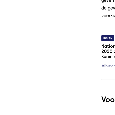
geven 
de gev
veerkr
BRON
Nation
2030 :
Kunmi
Ministe
Voo