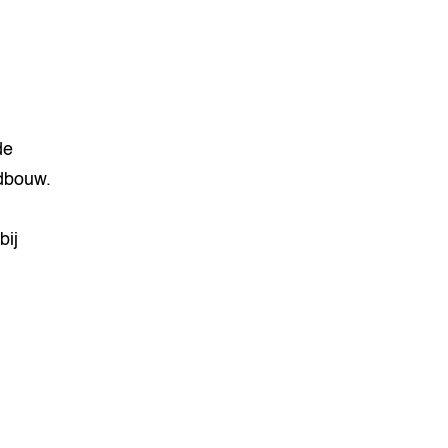
de
ndbouw.
bij