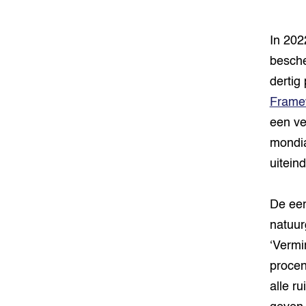
In 202
besche
dertig
Frame
een ve
mondia
uitein
De eer
natuur
‘Vermi
procen
alle r