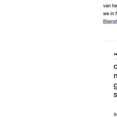
van he
we in 
Bijens
“
o
R