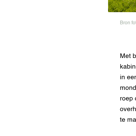
Foodsec
Integra
Groen, 
EURCAW
Bron fo
Varkens
Groenpac
Technol
Met b
Groen, 
klimaat
kabin
CoE Gr
in ee
mondi
Invasiev
roep 
Plantaa
overh
bronnen
te ma
Genetisc
landbou