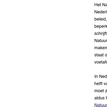
Het Na
Nederl
beleid
beperk
schrij
Natuur
maken 
staat 
voetaf
In Ned
helft 
moet z
aldus 
Natuu