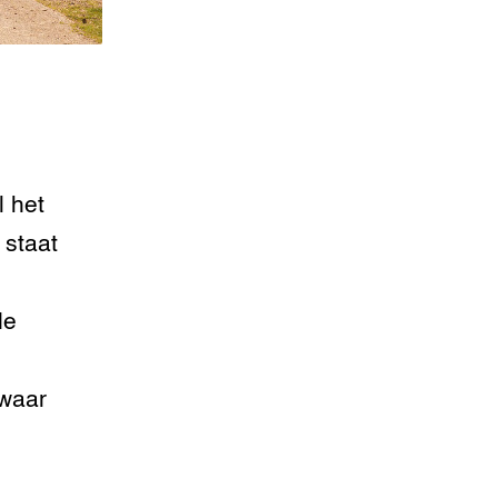
 het
 staat
de
 waar