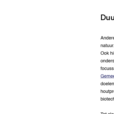
Duu
Andere
natuur
Ook hi
onders
focuss
Gemee
doelen
houtpr
biotec