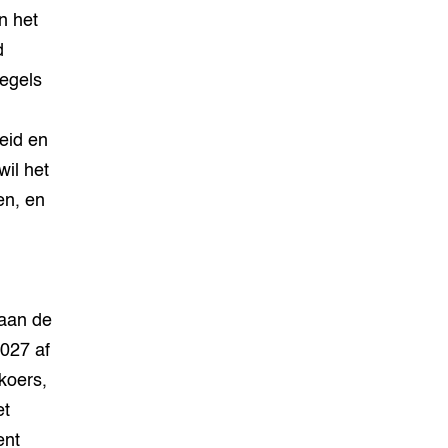
n het
d
regels
,
eid en
il het
en, en
 aan de
2027 af
koers,
et
ent