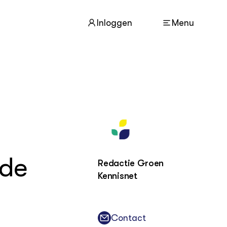
Inloggen
Menu
ACTUEEL
Nieuws
Agenda
Dossiers
 de
Columns & Blogs
Redactie Groen
Kennisnet
ZIE OOK
In de regio
Projecten
Contact
Lectoraten