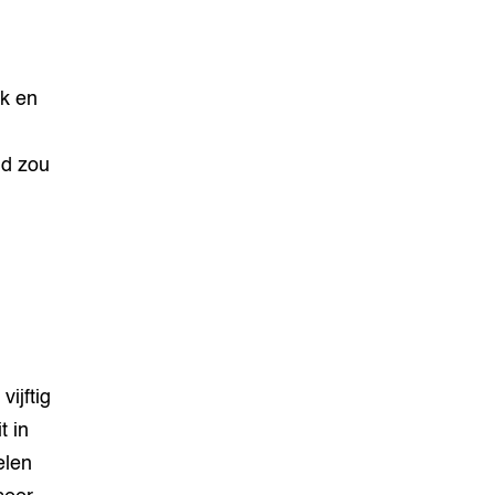
ak en
nd zou
.
ijftig
t in
elen