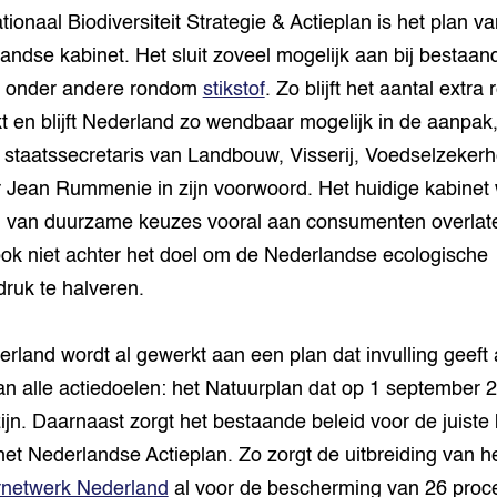
tionaal Biodiversiteit Strategie & Actieplan is het plan va
andse kabinet. Het sluit zoveel mogelijk aan bij bestaan
, onder andere rondom
stikstof
. Zo blijft het aantal extra 
t en blijft Nederland zo wendbaar mogelijk in de aanpak
ft staatssecretaris van Landbouw, Visserij, Voedselzekerh
 Jean Rummenie in zijn voorwoord. Het huidige kabinet w
van duurzame keuzes vooral aan consumenten overlat
ook niet achter het doel om de Nederlandse ecologische
druk te halveren.
erland wordt al gewerkt aan een plan dat invulling geeft
van alle actiedoelen: het Natuurplan dat op 1 september 
ijn. Daarnaast zorgt het bestaande beleid voor de juiste 
het Nederlandse Actieplan. Zo zorgt de uitbreiding van h
rnetwerk Nederland
al voor de bescherming van 26 proc