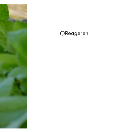
Practoraten
Vakbladen
LEREN
Wiki Groen Kennisnet
Reageren
GROEN KENNISNET
Over ons
Contact
ENGLISH
Search the Knowledge base