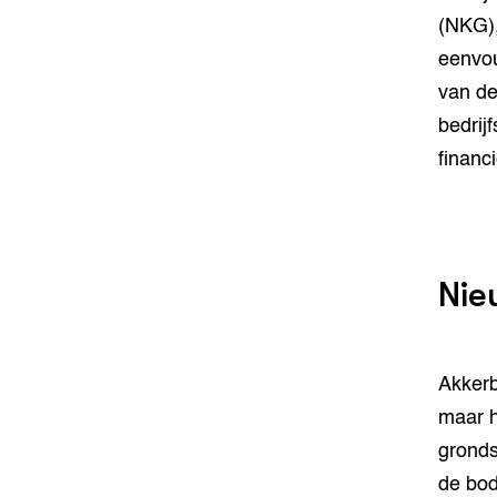
(NKG),
eenvou
van de
bedrij
financ
Nie
Akkerb
maar h
gronds
de bod