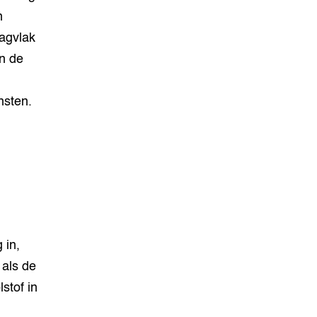
n
agvlak
in de
n
ensten.
 in,
 als de
stof in