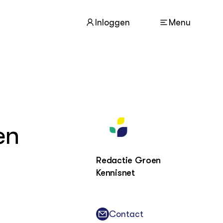
Inloggen
Menu
ACTUEEL
Nieuws
en
Agenda
Dossiers
Columns & Blogs
Redactie Groen
Kennisnet
ZIE OOK
In de regio
Projecten
Contact
Lectoraten