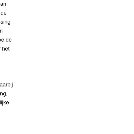
aan
 de
ssing
en
hoe de
 het
aarbij
ng,
ijke