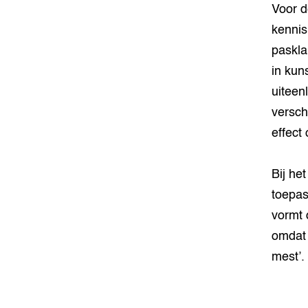
Voor d
kennis
paskla
in kun
uiteen
versch
effect
Bij he
toepas
vormt 
omdat 
mest’.