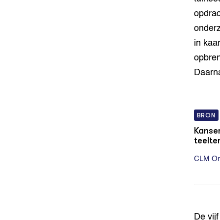
opdrac
onderz
in kaa
opbren
Daarna
BRON
Kansen
teelte
CLM On
De vij