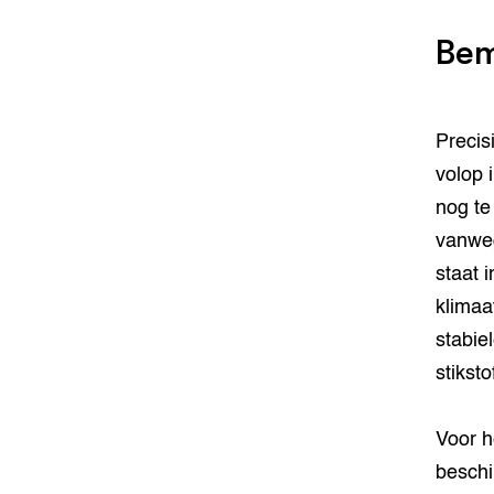
Bem
Precis
volop 
nog te
vanweg
staat 
klimaa
stabie
stikst
Voor h
beschi