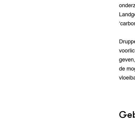
onderz
Landge
‘carbo
Druppe
voorli
geven,
de mog
vloeib
Geb