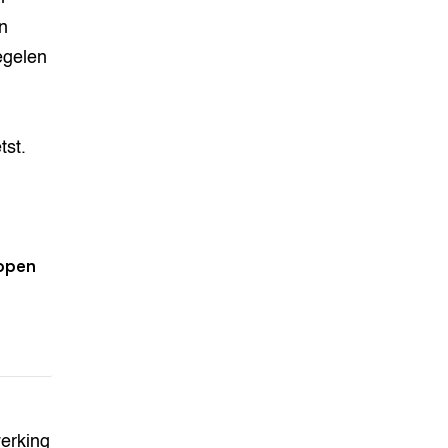
n
egelen
tst.
 open
werking