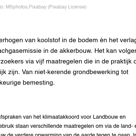
tor
al Aanpakken
to:
MSphotos
,
Pixabay
(Pixabay License)
grond en infra
-Pigs
houderij
t Digitalisering &
erhogen van koolstof in de bodem én het verla
ogie
achgasemissie in de akkerbouw. Het kan volge
welbevinden en
zoekers via vijf maatregelen die in de praktijk 
adaptatie
ijk zijn. Van niet-kerende grondbewerking tot
oen
eurige bemesting.
e exoten
rdige genetische
afspraken van het klimaatakkoord voor Landbouw en
he diversiteit
bruik staan verschillende maatregelen om via de land- 
whuisdieren
uw de verdere opwarming van de aarde tegen te gaan. I