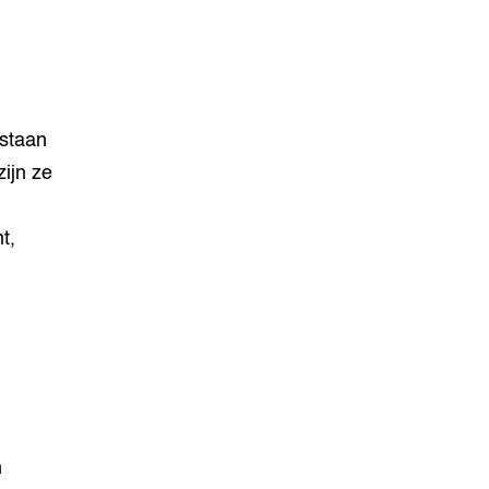
 staan
ijn ze
t,
m