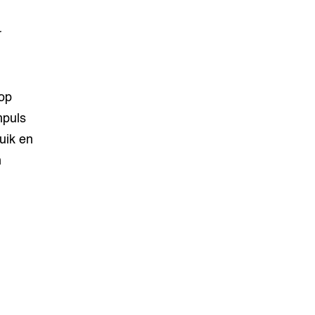
r
 op
mpuls
uik en
n