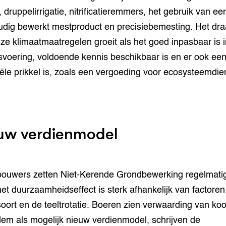
 druppelirrigatie, nitrificatieremmers, het gebruik van ee
dig bewerkt mestproduct en precisiebemesting. Het dra
ze klimaatmaatregelen groeit als het goed inpasbaar is 
fsvoering, voldoende kennis beschikbaar is en er ook ee
iële prikkel is, zoals een vergoeding voor ecosysteemdi
uw verdienmodel
ouwers zetten Niet-Kerende Grondbewerking regelmatig
et duurzaamheidseffect is sterk afhankelijk van factoren
oort en de teeltrotatie. Boeren zien verwaarding van kool
em als mogelijk nieuw verdienmodel, schrijven de