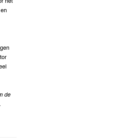
or het
 en
eigen
tor
eel
Om de
.