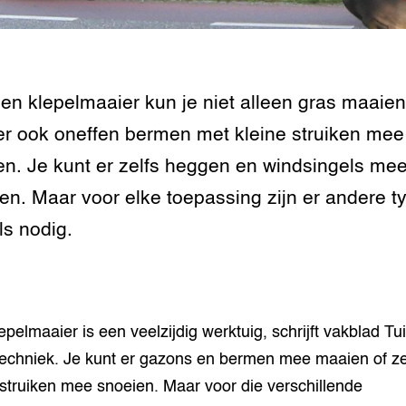
grond en infra
-Pigs
houderij
t Digitalisering &
ogie
en klepelmaaier kun je niet alleen gras maaien
er ook oneffen bermen met kleine struiken mee
welbevinden en
adaptatie
n. Je kunt er zelfs heggen en windsingels me
en. Maar voor elke toepassing zijn er andere t
oen
ls nodig.
e exoten
rdige genetische
epelmaaier is een veelzijdig werktuig, schrijft vakblad Tu
he diversiteit
echniek. Je kunt er gazons en bermen mee maaien of ze
whuisdieren
 struiken mee snoeien. Maar voor die verschillende