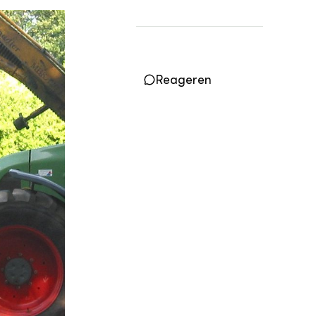
Vakbladen
LEREN
Wiki Groen Kennisnet
Reageren
GROEN KENNISNET
Over ons
Contact
ENGLISH
Search the Knowledge base