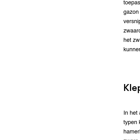
toepas
gazon g
versni
zwaard
het zw
kunnen
Kle
In het a
typen 
hamerk