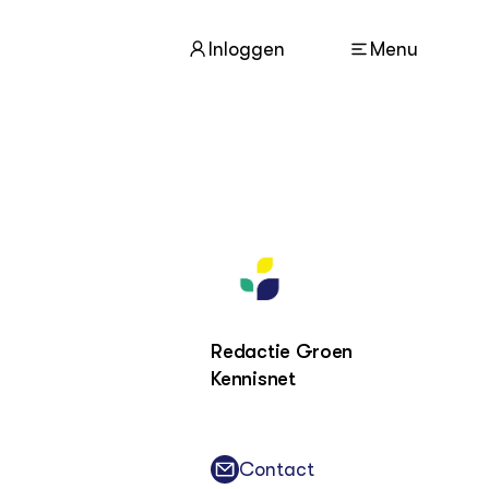
Inloggen
Menu
ACTUEEL
Nieuws
Agenda
Dossiers
Columns & Blogs
Redactie Groen
ZIE OOK
Kennisnet
In de regio
Projecten
Lectoraten
Practoraten
Contact