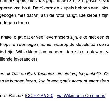
hamerklepels, die vaak gepantserd zijn, zijn geschikt vo
pperen van hout. De Y-vormige klepels hebben een links­
gebogen mes dat vrij aan de rotor hangt. Die klepels zijn
d tegen stenen.
 artikel blijkt dat er veel leveranciers zijn, elke met een 
klepel en een eigen manier waarop de klepels aan de ro
igd zijn. Wil je klepels vervangen, dan zijn er ook weer v
illende leveranciers.
len uit Tuin en Park Techniek zijn niet vrij toegankelijk. 
len te kunnen lezen, kun je een gratis account aanmaken
foto: Rasbak [
CC BY-SA 3.0
],
via Wikimedia Commons
)