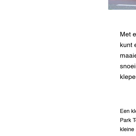
Groen, 
EURCAW
Varkens
Groenpac
Technol
Met e
kunt 
Groen, 
klimaat
maaie
snoei
CoE Gr
klepe
Invasiev
Plantaa
bronnen
Een kl
Genetisc
Park T
landbou
kleine