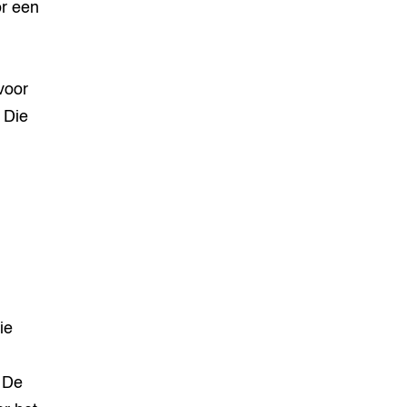
or een
voor
 Die
ie
. De