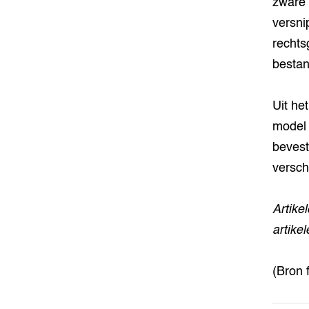
zware 
versni
rechts
bestan
Uit het
model 
bevest
versch
Artike
artike
(Bron 