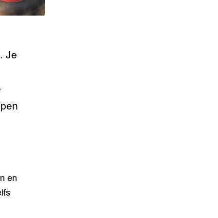
. Je
e
ypen
in en
lfs