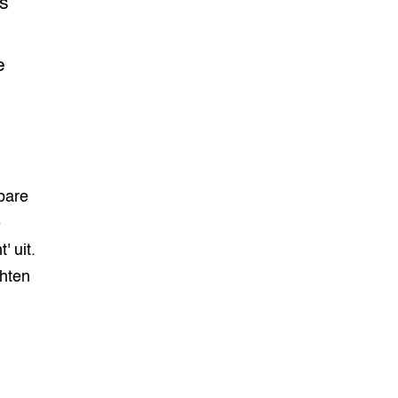
js
e
bare
e
' uit.
chten