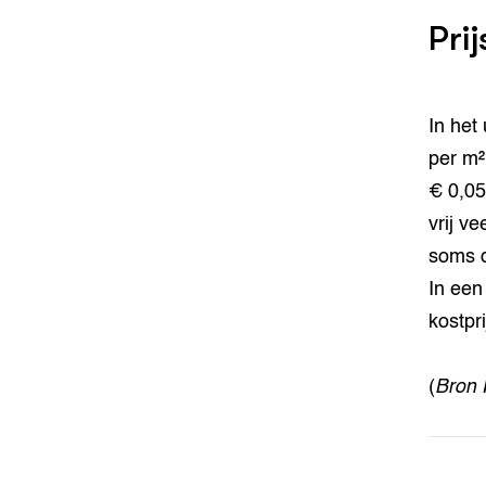
Pri
In het
per m²
€ 0,05
vrij v
soms d
In een
kostpr
(
Bron F