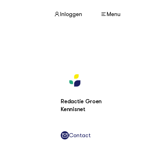
Inloggen
Menu
ACTUEEL
Nieuws
Agenda
Dossiers
Columns & Blogs
Redactie Groen
Kennisnet
ZIE OOK
In de regio
Projecten
Lectoraten
Contact
Practoraten