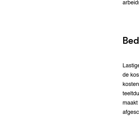
arbeid
Bed
Lastig
de kos
kosten
teeltd
maakt h
afgesc