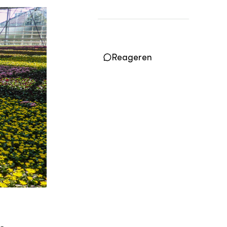
Vakbladen
LEREN
Wiki Groen Kennisnet
Reageren
GROEN KENNISNET
Over ons
Contact
ENGLISH
Search the Knowledge base