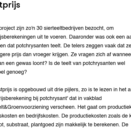
tprijs
 project zijn zo'n 30 sierteeltbedrijven bezocht, om
ijsberekeningen uit te voeren. Daaronder was ook een aa
ven dat potchrysanten teelt. De telers zeggen vaak dat z
agere prijs dan vroeger krijgen. Ze vragen zich af wannee
van een gewas loont? Is de teelt van potchrysanten wel
bel genoeg?
prijs is opgebouwd uit drie pijlers, zo is te lezen in het ar
rijsberekening bij potchrysant' dat in vakblad
elt&Groenvoorziening verscheen. Het gaat om productie
skosten en bedrijfskosten. De productiekosten zoals de 
ot, substraat, plantgoed zijn makkelijk te berekenen. De