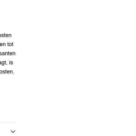
osten
en tot
ysanten
gt, is
kosten.