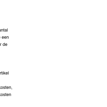
ntal
e een
r de
tikel
kosten,
kosten