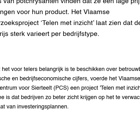
s van potchrysanten vinden dat ze een lage pri
tor
al Aanpakken
ngen voor hun product. Het Vlaamse
grond en infra
-Pigs
zoeksproject ‘Telen met inzicht’ laat zien dat d
houderij
t Digitalisering &
ijs sterk varieert per bedrijfstype.
ogie
welbevinden en
adaptatie
het voor telers belangrijk is te beschikken over betrouw
oen
sche en bedrijfseconomische cijfers, voerde het Vlaams
entrum voor Sierteelt (PCS) een project 'Telen met inzicht
e exoten
ee is dat bedrijven zo beter zicht krijgen op het te verwa
rdige genetische
aat van investeringsplannen.
he diversiteit
whuisdieren