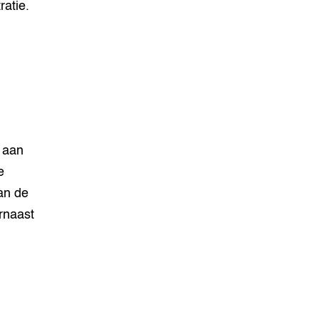
atie.
n aan
e
an de
arnaast