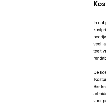
Kos
In dat
kostpr
bedrij
veel l
teelt 
renda
De kost
'Kostp
Sierte
arbeid
voor p