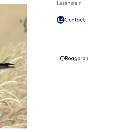
Practoraten
Larenstein
Vakbladen
Contact
LEREN
Wiki Groen Kennisnet
GROEN KENNISNET
Over ons
Reageren
Contact
ENGLISH
Search the Knowledge base