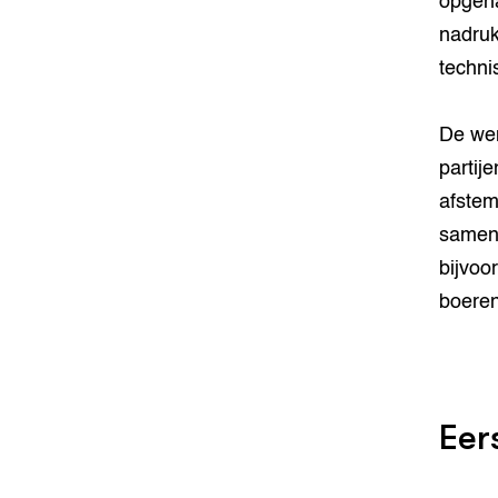
opgeha
nadruk
techni
De wen
partij
afste
samenw
bijvoo
boere
Eer