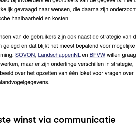
ald bij invoerders en gebruikers van de gegevens. Hierbi
kelijk gevraagd naar wensen, die daarna zijn onderzoch
sche haalbaarheid en kosten.
sen van de gebruikers zijn ook naast de strategie van d
en gelegd en dat blijkt het meest bepalend voor mogelijke
mming.
SOVON
,
LandschappenNL
en
BFVW
willen graag
erken, maar er zijn onderlinge verschillen in strategie,
rbeeld over het opzetten van één loket voor vragen over
nlandvogelgegevens.
ste winst via communicatie