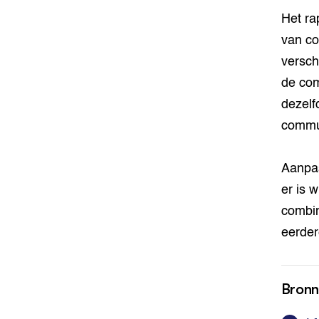
Het ra
van co
verschi
de com
dezelf
commu
Aanpas
er is 
combin
eerder
Bron