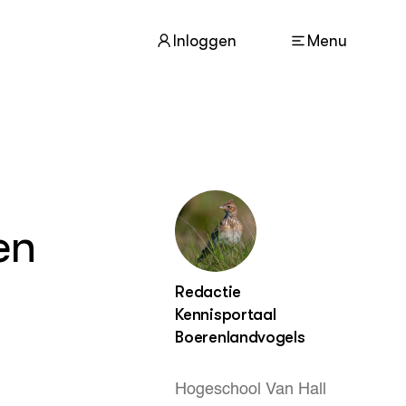
Inloggen
Menu
ACTUEEL
Nieuws
en
Agenda
Dossiers
Columns & Blogs
Redactie
Kennisportaal
ZIE OOK
Boerenlandvogels
In de regio
Projecten
Hogeschool Van Hall
Lectoraten