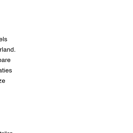
els
rland.
bare
aties
ze