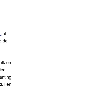
s
of
d de
alk en
ied
anting
uil en