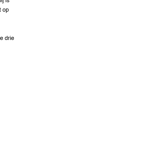
j is
t op
e drie