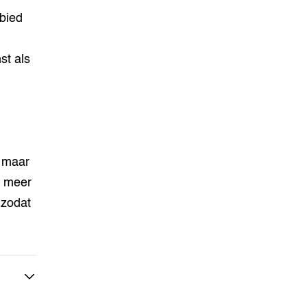
ebied
st als
, maar
n meer
 zodat