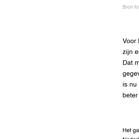
Foodsec
Integra
Bron fo
Groen, 
EURCAW
Varkens
Groenpac
Voor 
Technol
zijn 
Groen, 
Dat m
klimaat
gegev
CoE Gr
is nu
Invasiev
beter
Plantaa
bronnen
Genetisc
Het ga
landbou