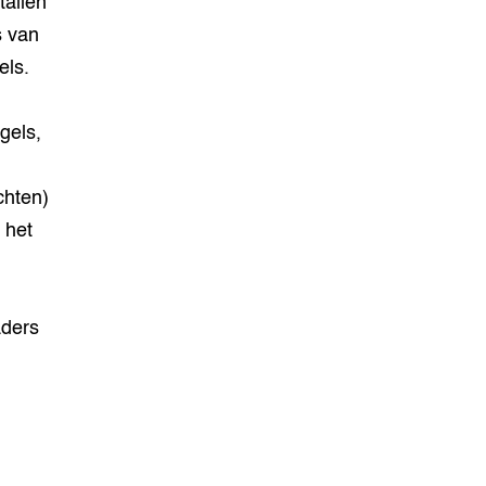
tallen
s van
els.
gels,
hten)
 het
aders