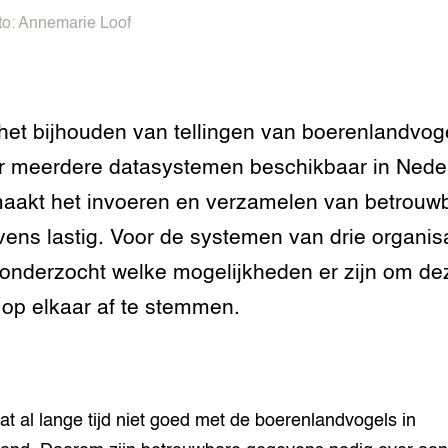
tor
al Aanpakken
to:
Annemarie Loof
grond en infra
-Pigs
houderij
t Digitalisering &
het bijhouden van tellingen van boerenlandvog
ogie
er meerdere datasystemen beschikbaar in Nede
welbevinden en
aakt het invoeren en verzamelen van betrouw
adaptatie
ens lastig. Voor de systemen van drie organis
oen
 onderzocht welke mogelijkheden er zijn om de
e exoten
 op elkaar af te stemmen.
rdige genetische
he diversiteit
at al lange tijd niet goed met de boerenlandvogels in
whuisdieren