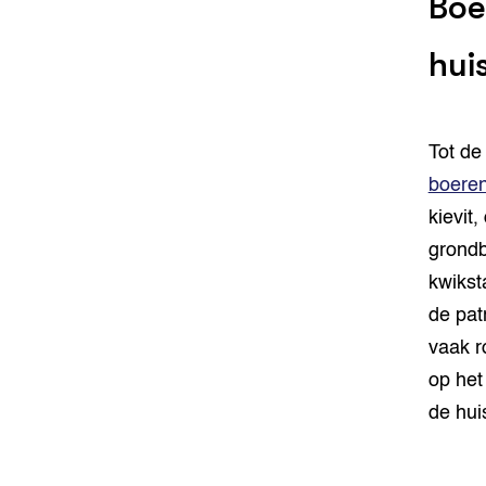
Boe
hui
Tot de
boere
kievit
grondb
kwikst
de pat
vaak r
op het
de hu