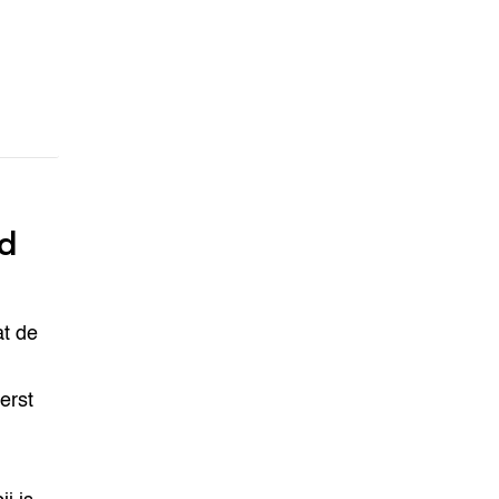
nd
at de
erst