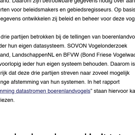
and. Daarom zijn betrouwbare gegevens nodig over aan
rten voor beleidsmakers en gebiedsregisseurs. Op basi
egevens ontwikkelen zij beleid en beheer voor deze vog
n drie partijen betrokken bij de tellingen van boerenlandvo
eder hun eigen datasysteem. SOVON Vogelonderzoek
land, LandschappenNL en BFVW (Bond Friese Vogelwac
 voorlopig ieder hun eigen systeem behouden. Daarom is
rijk dat deze drie partijen streven naar zoveel mogelijk
inge afstemming van hun systemen. In het rapport
mming datastromen boerenlandvogels
” staan hiervoor k
viezen.