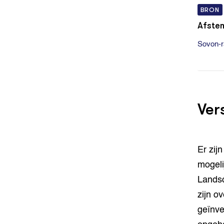
BRON
Afste
Sovon-r
Ver
Er zij
mogel
Landsc
zijn o
geïnve