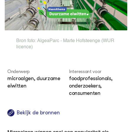
Vis
EU
Columns & Blogs
Akk
Por
Bio
Bio
Foo
Int
ZIE OOK
Gro
EU
In de regio
Var
Gro
Projecten
Gro
Co
Lectoraten
Bron foto:
AlgeaParc - Marte Hofsteenge
(WUR
Inv
Practoraten
licence)
Pla
Vakbladen
Gen
LEREN
Onderwerp
Interessant voor
Wiki Groen Kennisnet
microalgen, duurzame
foodprofessionals,
eiwitten
onderzoekers,
GROEN KENNISNET
consumenten
Over ons
Contact
Bekijk de bronnen
ENGLISH
Search the Knowledge base