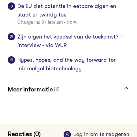
De EU ziet potentie in eetbare algen en
staat er twintig toe
2024
•
Change Inc 27 februari
Zijn algen het voedsel van de toekomst? -
interview - via WUR
Hypes, hopes, and the way forward for
microalgal biotechnology
Meer informatie
(3)
Meer over algen vind je in de kennisbank
Vakinformatie voor de biobased
ondernemer
Reacties (0)
Log in om te reageren
2024
•
Groen Kennisnet