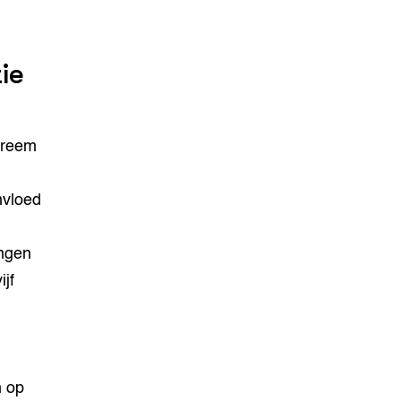
ie
treem
nvloed
ngen
jf
n op