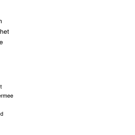
n
 het
de
t
iermee
nd