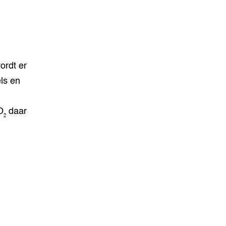
ordt er
ls en
O₂ daar