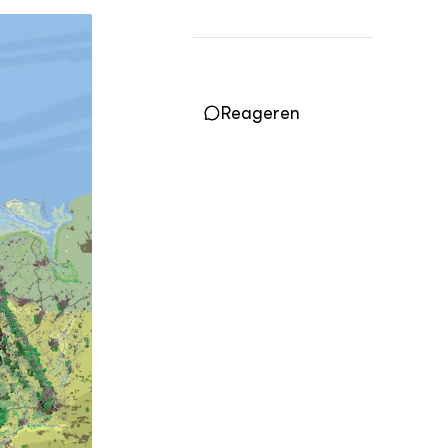
Practoraten
Vakbladen
LEREN
Wiki Groen Kennisnet
Reageren
GROEN KENNISNET
Over ons
Contact
ENGLISH
Search the Knowledge base