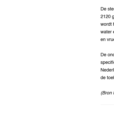
De ste
2120 g
wordt h
water 
en vru
De ond
specif
Nederl
de toe
(Bron 