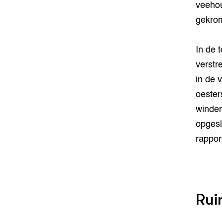
veehou
gekro
In de 
verstr
in de 
oester
winden
opgesl
rappor
Rui