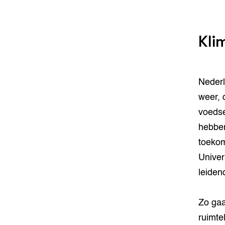
Kli
Nederl
weer, 
voedse
hebben
toekom
Univer
leiden
Zo gaa
ruimte