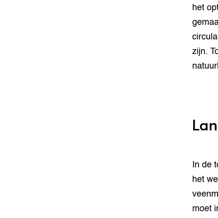
het op
gemaak
circul
zijn. 
natuur
Lan
In de 
het we
veenmo
moet i