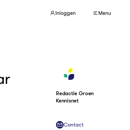
Inloggen
Menu
ACTUEEL
Nieuws
ar
Agenda
Dossiers
Columns & Blogs
Redactie Groen
Kennisnet
ZIE OOK
In de regio
Projecten
Lectoraten
Contact