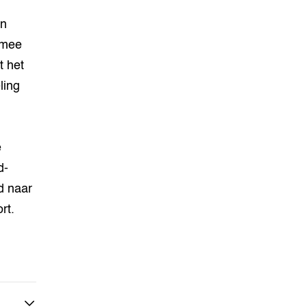
in
rmee
t het
ling
e
d-
d naar
rt.