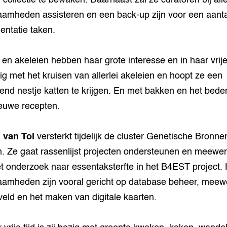
 collectie te bewaken. Daarnaast zal ze curatoren bij alle
amheden assisteren en een back-up zijn voor een aanta
ntatie taken.
 en akeleien hebben haar grote interesse en in haar vrije 
ig met het kruisen van allerlei akeleien en hoopt ze een
iend nestje katten te krijgen. En met bakken en het bed
euwe recepten.
 van Tol
versterkt tijdelijk de cluster Genetische Bronne
 Ze gaat rassenlijst projecten ondersteunen en meewe
t onderzoek naar essentaksterfte in het B4EST project.
amheden zijn vooral gericht op database beheer, meew
 veld en het maken van digitale kaarten.