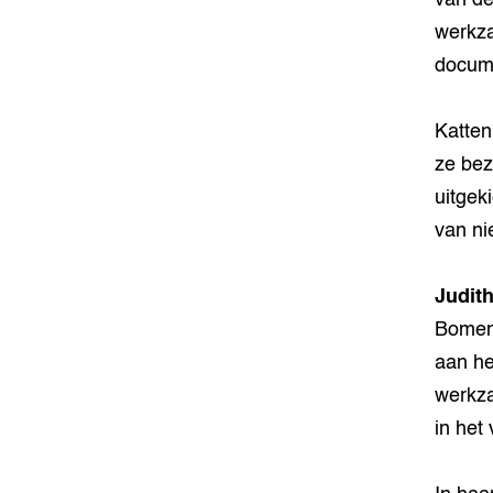
van de
werkza
docume
Katten
ze bez
uitgek
van ni
Judith
Bomen.
aan he
werkza
in het