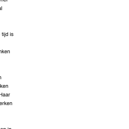
rlei
l
tijd is
enken
n
rken
 Haar
erken