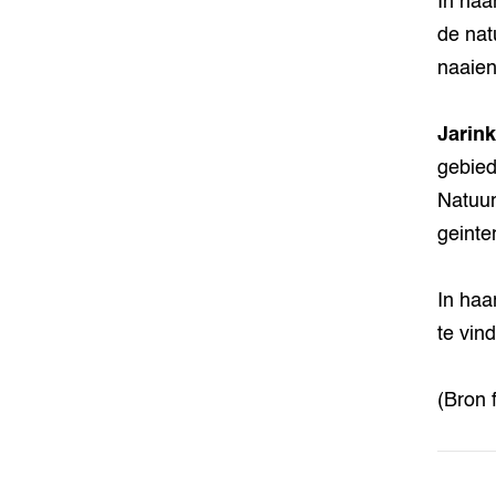
In haa
de nat
naaien
Jarink
gebied
Natuur
geinte
In haa
te vin
(Bron 