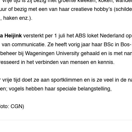
r vrije tijd is zij bezig met groente kweken, koken, wande
uur of bezig met een van haar creatieve hobby’s (schilde
, haken enz.).
a Heijink
versterkt per 1 juli het ABS loket Nederland op
 van communicatie. Ze heeft vorig jaar haar BSc in Bos-
beheer bij Wageningen University gehaald en is met n
resseerd in het verbinden van mensen en kennis.
r vrije tijd doet ze aan sportklimmen en is ze veel in de n
den; vogels hebben haar speciale belangstelling,
foto: CGN)