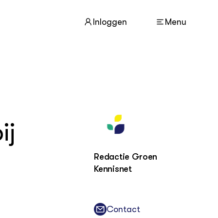
Inloggen
Menu
ACTUEEL
Nieuws
ij
Agenda
Dossiers
Columns & Blogs
Redactie Groen
Kennisnet
ZIE OOK
In de regio
Projecten
Lectoraten
Contact
Practoraten