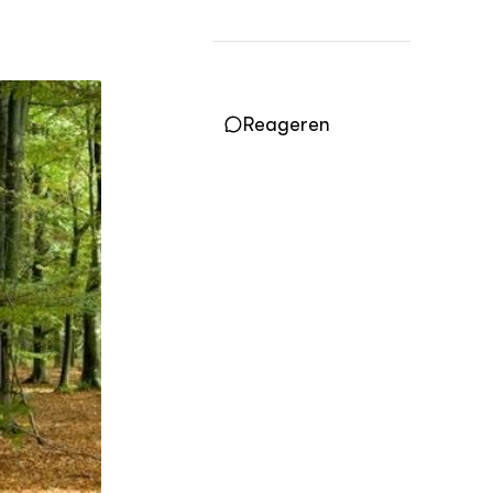
Vakbladen
LEREN
Wiki Groen Kennisnet
Reageren
GROEN KENNISNET
Over ons
Contact
ENGLISH
Search the Knowledge base