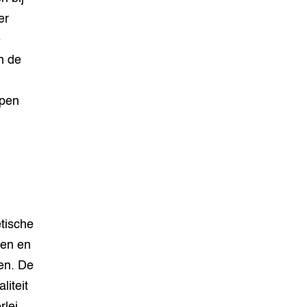
er
e
n de
open
tische
ren en
en. De
iteit