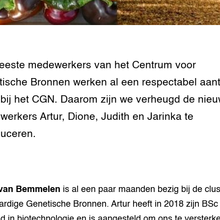
tor
al Aanpakken
grond en infra
-Pigs
houderij
t Digitalisering &
ogie
eeste medewerkers van het Centrum voor
ische Bronnen werken al een respectabel aant
welbevinden en
adaptatie
 bij het CGN. Daarom zijn we verheugd de nie
oen
erkers Artur, Dione, Judith en Jarinka te
duceren.
e exoten
rdige genetische
 van Bemmelen
is al een paar maanden bezig bij de clus
he diversiteit
ardige Genetische Bronnen. Artur heeft in 2018 zijn BSc
whuisdieren
d in biotechnologie en is aangesteld om ons te versterke