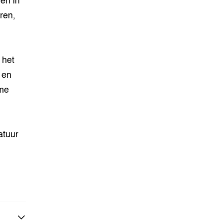
len in
ren,
 het
 en
ame
atuur