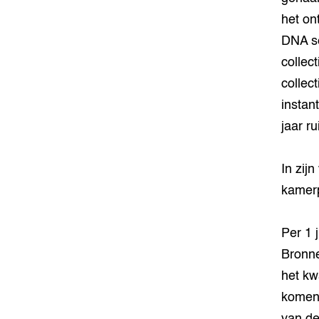
het on
DNA se
collec
collec
instan
jaar r
In zijn
kamerp
Per 1 
Bronne
het kw
komend