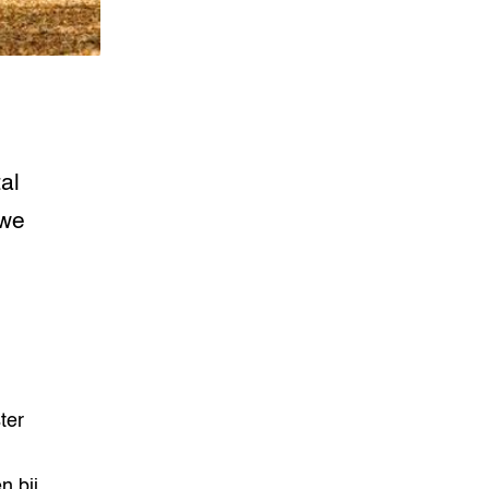
al
uwe
ter
n bij