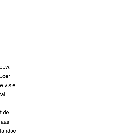
bouw.
derij
 visie
tal
t de
naar
landse