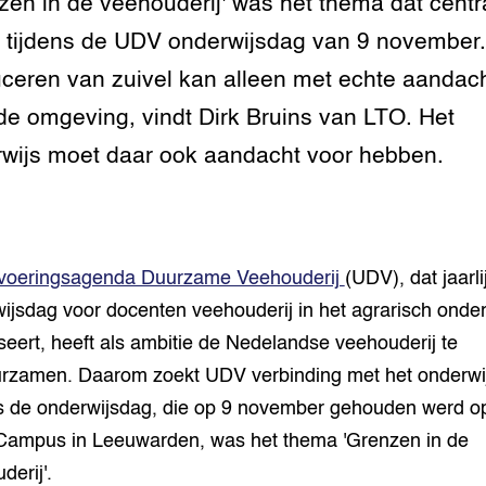
tor
al Aanpakken
zen in de veehouderij' was het thema dat centr
 tijdens de UDV onderwijsdag van 9 november.
grond en infra
-Pigs
ceren van zuivel kan alleen met echte aandac
houderij
t Digitalisering &
de omgeving, vindt Dirk Bruins van LTO. Het
ogie
wijs moet daar ook aandacht voor hebben.
welbevinden en
adaptatie
oen
tvoeringsagenda Duurzame Veehouderij
(UDV), dat jaarli
e exoten
ijsdag voor docenten veehouderij in het agrarisch onder
seert, heeft als ambitie de Nedelandse veehouderij te
rdige genetische
rzamen. Daarom zoekt UDV verbinding met het onderwi
s de onderwijsdag, die op 9 november gehouden werd o
he diversiteit
Campus in Leeuwarden, was het thema 'Grenzen in de
whuisdieren
derij'.