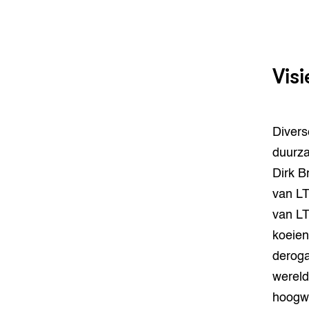
Visi
Divers
duurza
Dirk B
van LT
van LT
koeien
deroga
wereld
hoogwa