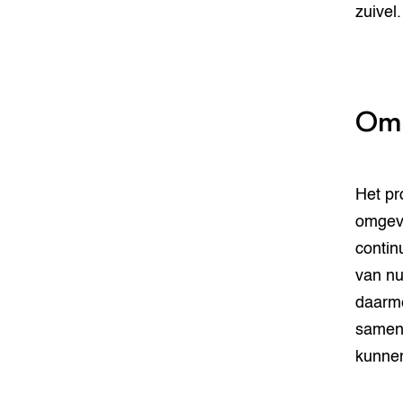
zuivel.
Om
Het pr
omgevi
contin
van nu
daarme
samenv
kunnen