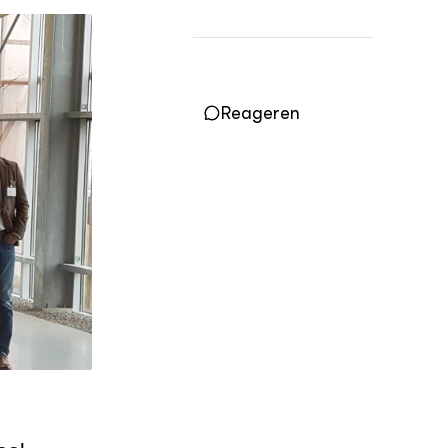
Vakbladen
LEREN
Wiki Groen Kennisnet
Reageren
GROEN KENNISNET
Over ons
Contact
ENGLISH
Search the Knowledge base