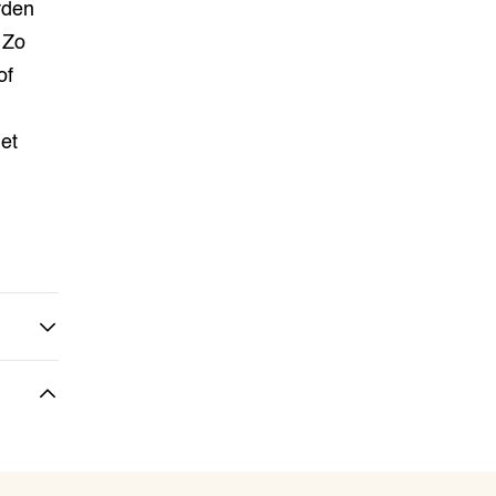
rden
 Zo
of
et