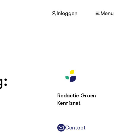
Inloggen
Menu
ACTUEEL
Nieuws
Agenda
g:
Dossiers
Columns & Blogs
Redactie Groen
Kennisnet
ZIE OOK
In de regio
Projecten
Lectoraten
Contact
Practoraten