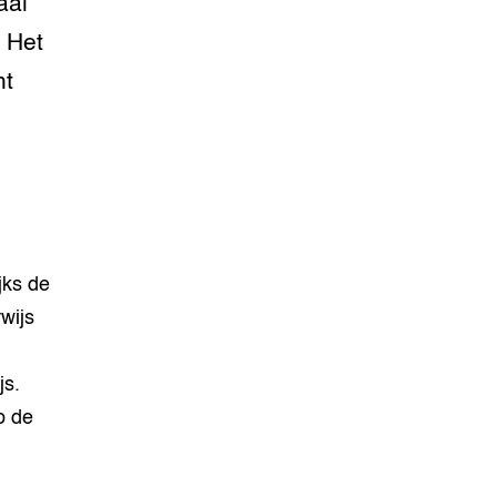
aal
 Het
ht
jks de
wijs
js.
p de