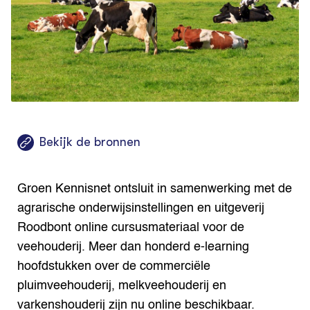
Bio
Bio
Foo
Int
ZIE OOK
Gro
EU
In de regio
Var
Gro
Projecten
Gro
Co
Lectoraten
Inv
Practoraten
Pla
Vakbladen
Gen
LEREN
Bekijk de bronnen
Wiki Groen Kennisnet
Groen Kennisnet ontsluit in samenwerking met de
GROEN KENNISNET
Over ons
agrarische onderwijsinstellingen en uitgeverij
Contact
Roodbont online cursusmateriaal voor de
veehouderij. Meer dan honderd e-learning
ENGLISH
hoofdstukken over de commerciële
Search the Knowledge base
pluimveehouderij, melkveehouderij en
varkenshouderij zijn nu online beschikbaar.