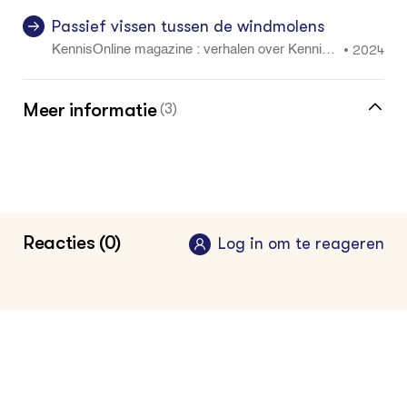
Passief vissen tussen de windmolens
2024
•
KennisOnline magazine : verhalen over KennisO
nline-Onderzoek in ...: 3
Meer informatie
(3)
Meer over passieve visserij vind je in de
kennisbank
Klik hier voor de vakinformatiepagina voor
Reacties (0)
Log in om te reageren
visser en kweker
Lees hier alle berichten van KennisOnline