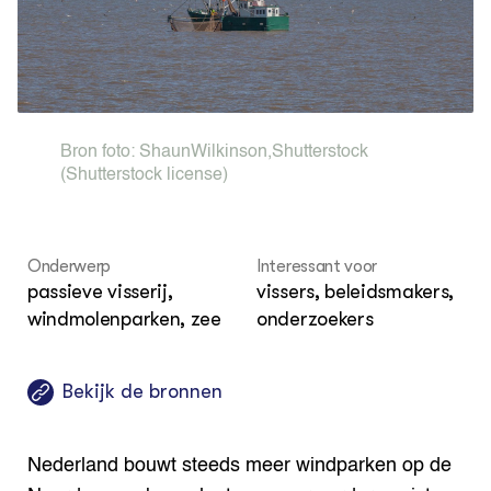
Bio
Bio
Foo
Int
ZIE OOK
Gro
EU
In de regio
Var
Gro
Projecten
Gro
Co
Lectoraten
Inv
Practoraten
Bron foto:
ShaunWilkinson
,
Shutterstock
Pla
Vakbladen
(Shutterstock license)
Gen
LEREN
Wiki Groen Kennisnet
Onderwerp
Interessant voor
passieve visserij,
vissers, beleidsmakers,
GROEN KENNISNET
windmolenparken, zee
onderzoekers
Over ons
Contact
Bekijk de bronnen
ENGLISH
Search the Knowledge base
Nederland bouwt steeds meer windparken op de