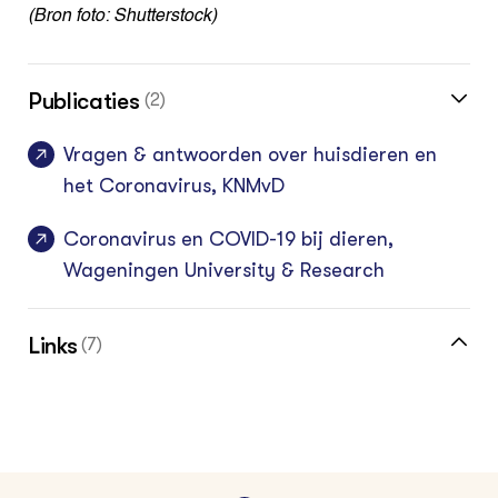
(Bron foto: Shutterstock)
Publicaties
(2)
Vragen & antwoorden over huisdieren en
het Coronavirus, KNMvD
Coronavirus en COVID-19 bij dieren,
Wageningen University & Research
Links
(7)
Dierenarts gaat gewoon de boer op,
Nieuwsbericht Nieuwe Oogst 8 april 2020
Boer en dierenarts nog steeds niet officieel