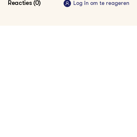
Reacties (0)
Log in om te reageren
op lijst vitale beroepen, artikel Veldpost 6
april 2020
DierenLot en NFDO luiden de noodklok voor
dierenhulpverlening, nieuws Dierenlot,
maart 2020
Vragen over noodopvang voor kinderen van
ouders in cruciale beroepen of vitale
processen, Rijksoverheid
Maatregelen als gevolg van Coronavirus,
nieuws Dierenbescherming, maart 2020
Plaats dierenartsen en dierverzorgers op
lijst met vitale beroepen, nieuws Partij voor
de Dieren, maart 2020