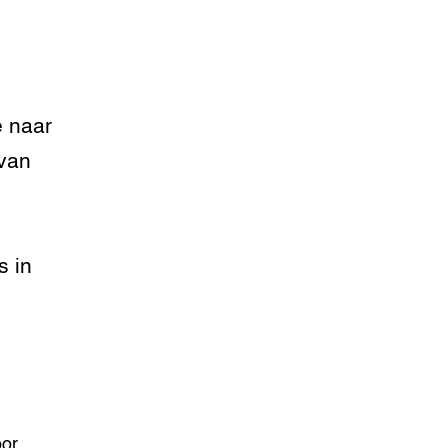
e naar
 van
s in
oor