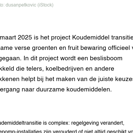
tor
al Aanpakken
to:
dusanpetkovic
(iStock)
grond en infra
-Pigs
houderij
t Digitalisering &
ogie
maart 2025 is het project Koudemiddel transiti
ame verse groenten en fruit bewaring officieel
welbevinden en
adaptatie
 gegaan. In dit project wordt een beslisboom
kkeld die telers, koelbedrijven en andere
oen
kkenen helpt bij het maken van de juiste keuze
e exoten
vergang naar duurzame koudemiddelen.
rdige genetische
he diversiteit
demiddeltransitie is complex: regelgeving verandert,
whuisdieren
pomp-installaties zijn verouderd of niet altijd geschikt v