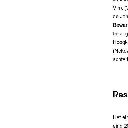
Vink (
de Jon
Bewari
belang
Hoogk
(Nekov
achter
Res
Het ei
eind 2