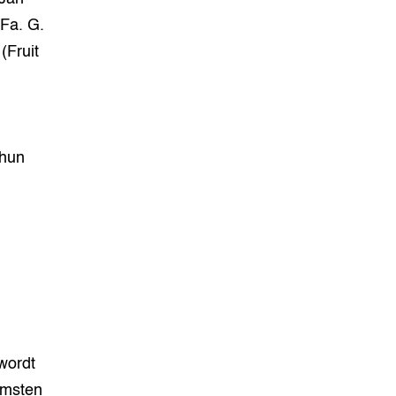
 Fa. G.
(Fruit
 hun
wordt
omsten