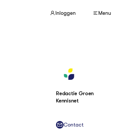
Inloggen
Menu
ACTUEEL
Nieuws
Agenda
Dossiers
Columns & Blogs
Redactie Groen
Kennisnet
ZIE OOK
In de regio
Projecten
Lectoraten
Contact
Practoraten