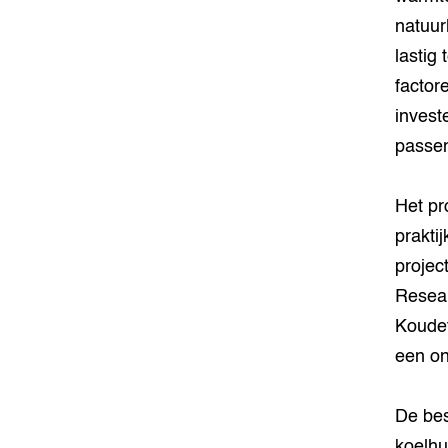
natuur
lastig
factor
invest
passen
Het pr
prakti
projec
Resea
Koudet
een on
De bes
koelhu