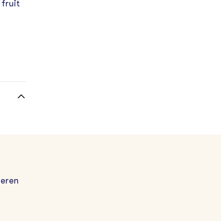
fruit
geren