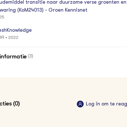
udemiddel transitie naar duurzame verse groenten en 
waring (KoM24013) - Groen Kennisnet
25
eshKnowledge
2022
•
UR
informatie
(3)
kinformatie voor de food professional
2024
•
oen Kennisnet
nnis op Maat projecten
2024
•
oen Kennisnet
ties (0)
Log in om te rea
er over koeltechnieken vind je in de kennisbank