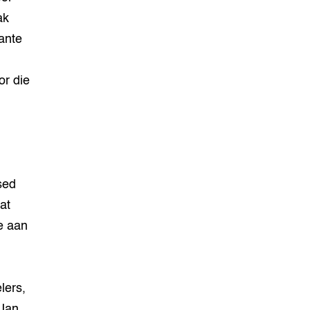
ak
ante
or die
sed
at
e aan
lers,
 Jan