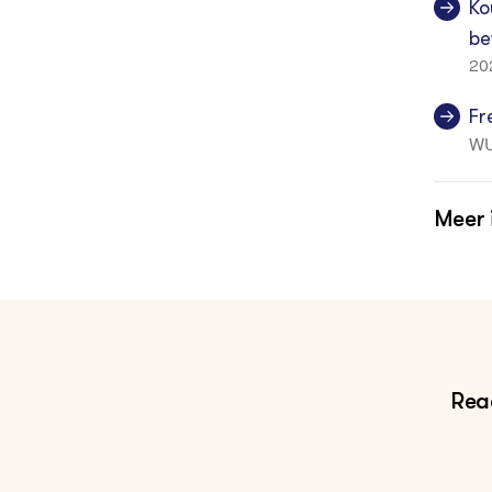
Ko
be
20
Fr
W
Meer 
Va
Gr
Ke
Gr
Reac
Me