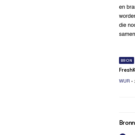
en bra
worden
die no
samen
BRON
Fresh
•
WUR
Bron