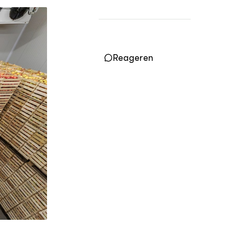
Vakbladen
LEREN
Wiki Groen Kennisnet
Reageren
GROEN KENNISNET
Over ons
Contact
ENGLISH
Search the Knowledge base