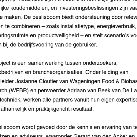
lijke koudemiddelen, en investeringsbeslissingen zijn va
 te maken. De beslisboom biedt ondersteuning door relev
en te combineren – zoals installatietype, energieverbruik,
eringsruimte en productveiligheid – en stelt scenario’s vo
 bij de bedrijfsvoering van de gebruiker.
oject is een samenwerking tussen onderzoekers,
jkbedrijven en brancheorganisaties. Onder leiding van
tleider Josianne Cloutier van Wageningen Food & Bioba
rch (WFBR) en penvoerder Adriaan van Beek van De La
echniek, werken alle partners vanuit hun eigen expertis
afhankelijk en praktijkgericht resultaat.
lisboom wordt gevoed door de kennis en ervaring van te
izen en adviseurs, waaronder Gerard van den Anker en