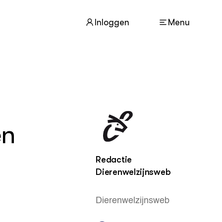
Inloggen
Menu
ACTUEEL
Nieuws
en
Agenda
Dossiers
Columns & Blogs
Redactie
Dierenwelzijnsweb
ZIE OOK
In de regio
Projecten
Dierenwelzijnsweb
Lectoraten
Practoraten