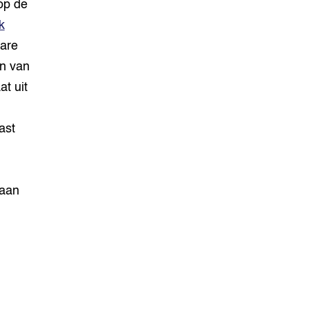
op de
k
fare
en van
t uit
ast
daan