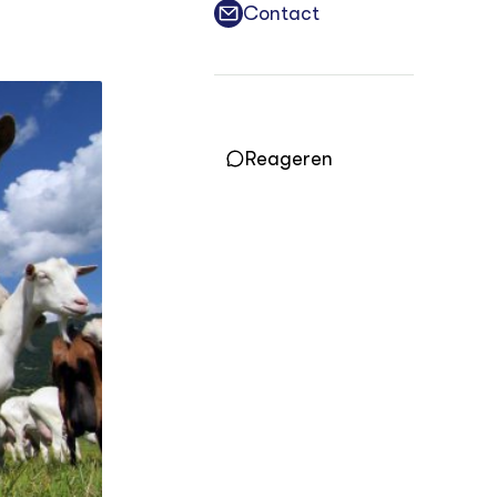
Contact
Vakbladen
LEREN
Wiki Groen Kennisnet
Reageren
GROEN KENNISNET
Over ons
Contact
ENGLISH
Search the Knowledge base