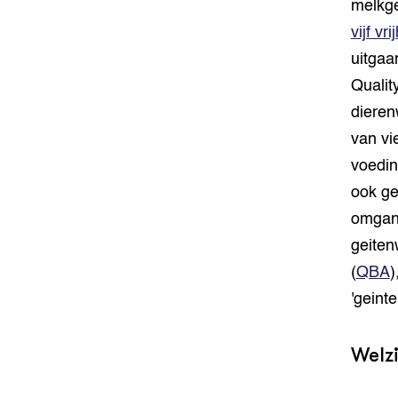
melkge
vijf vr
uitgaa
Qualit
dieren
van vi
voedin
ook ge
omgang
geiten
(
QBA
)
'geinte
Welzi