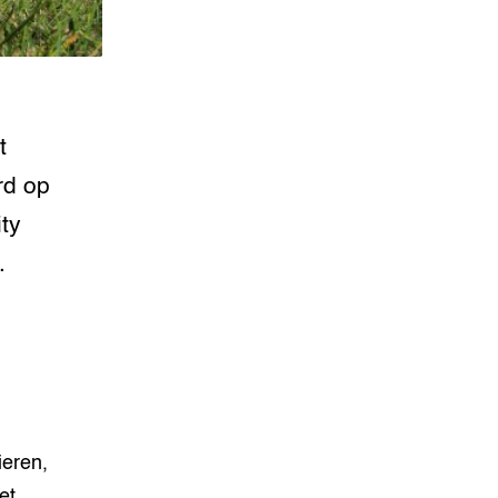
t
rd op
ity
.
ieren,
et