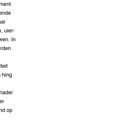
ument
mende
aar
 uier-
wen. In
erden
teit
 hing
 nader
er
md op