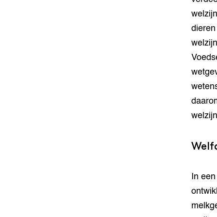
welzij
dieren
welzij
Voedse
wetgev
wetens
daarom
welzij
Welf
In een
ontwik
melkge