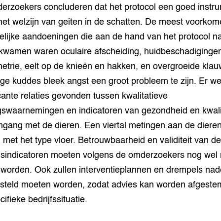
erzoekers concluderen dat het protocol een goed instr
het welzijn van geiten in de schatten. De meest voorko
elijke aandoeningen die aan de hand van het protocol n
kwamen waren oculaire afscheiding, huidbeschadigingen,
trie, eelt op de knieën en hakken, en overgroeide klau
e kuddes bleek angst een groot probleem te zijn. Er w
icante relaties gevonden tussen kwalitatieve
swaarnemingen en indicatoren van gezondheid en kwali
gang met de dieren. Een viertal metingen aan de dieren
met het type vloer. Betrouwbaarheid en validiteit van de
nsindicatoren moeten volgens de omderzoekers nog wel
 worden. Ook zullen interventieplannen en drempels nad
steld moeten worden, zodat advies kan worden afgeste
ifieke bedrijfssituatie.