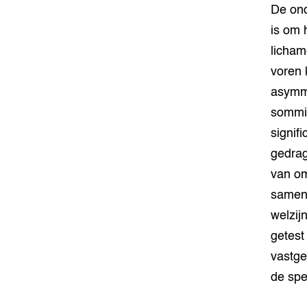
De ond
is om 
licham
voren 
asymme
sommig
signif
gedrag
van om
samen 
welzij
getest
vastge
de spec