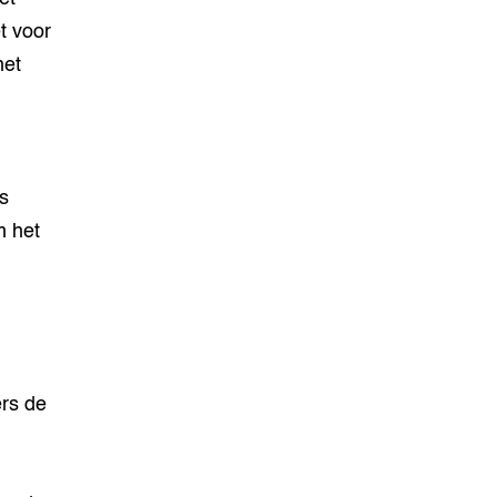
t voor
het
s
m het
rs de