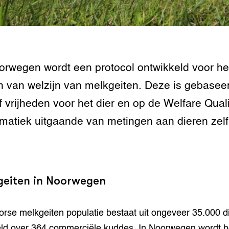
tor
al Aanpakken
grond en infra
-Pigs
houderij
t Digitalisering &
ogie
orwegen wordt een protocol ontwikkeld voor he
 van welzijn van melkgeiten. Deze is gebasee
welbevinden en
adaptatie
jf vrijheden voor het dier en op de Welfare Qual
matiek uitgaande van metingen aan dieren zelf
oen
e exoten
rdige genetische
geiten in Noorwegen
he diversiteit
rse melkgeiten populatie bestaat uit ongeveer 35.000 d
whuisdieren
ld over 364 commerciële kuddes. In Noorwegen wordt h