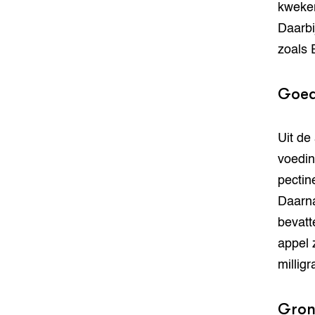
kweker
Daarbi
zoals 
Goed
Uit de
voedin
pectin
Daarna
bevatt
appel 
millig
Grond