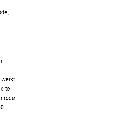
.
ode,
r
 werkt.
e te
en rode
50