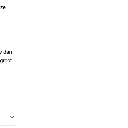
nze
e dan
 groot