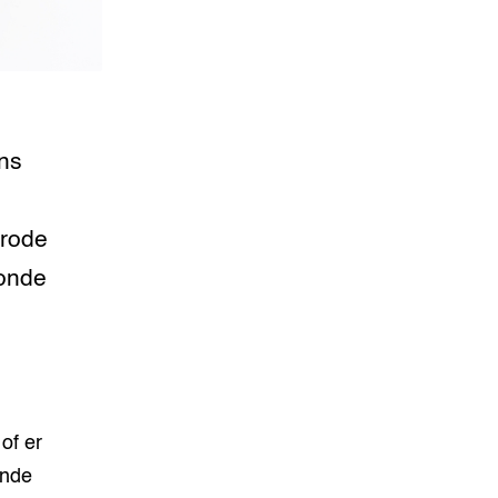
ns
 rode
zonde
of er
ende