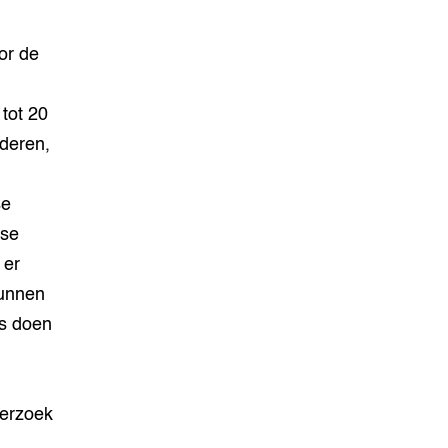
or de
tot 20
deren,
se
gse
 er
kunnen
rs doen
derzoek