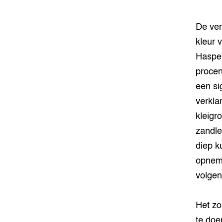
De ver
kleur 
Haspen
procen
een si
verkla
kleigr
zandle
diep k
opneme
volgen
Het zo
te doe