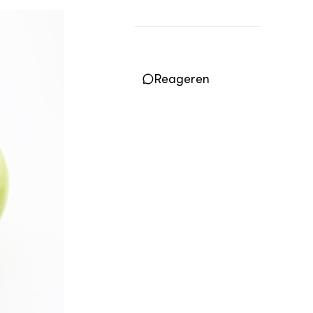
Vakbladen
LEREN
Wiki Groen Kennisnet
Reageren
GROEN KENNISNET
Over ons
Contact
ENGLISH
Search the Knowledge base