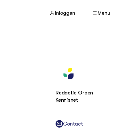
Inloggen
Menu
ACTUEEL
Nieuws
Agenda
Dossiers
Columns & Blogs
Redactie Groen
Kennisnet
ZIE OOK
In de regio
Projecten
Lectoraten
Contact
Practoraten