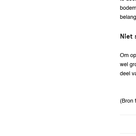
bodems
belang
Niet 
Om opt
wel gr
deel v
(Bron 