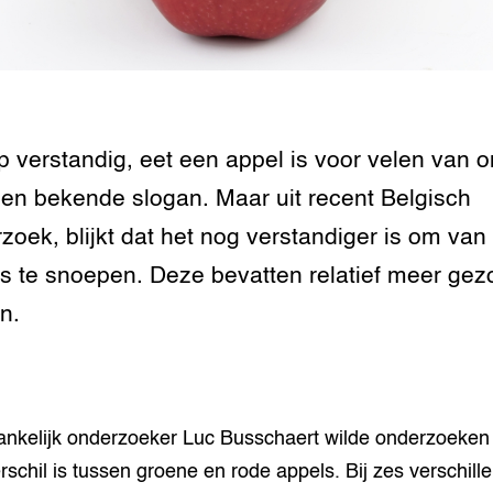
tor
al Aanpakken
grond en infra
-Pigs
houderij
t Digitalisering &
ogie
 verstandig, eet een appel is voor velen van o
welbevinden en
en bekende slogan. Maar uit recent Belgisch
adaptatie
zoek, blijkt dat het nog verstandiger is om van
oen
s te snoepen. Deze bevatten relatief meer ge
e exoten
n.
rdige genetische
he diversiteit
nkelijk onderzoeker Luc Busschaert wilde onderzoeken 
whuisdieren
rschil is tussen groene en rode appels. Bij zes verschill