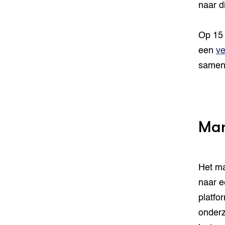
naar d
Op 15 
een
ve
samen
Man
Het ma
naar e
platfo
onderz