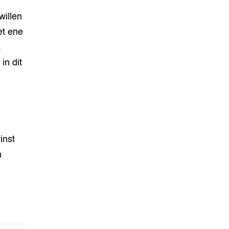
willen
et ene
.
n dit
inst
n