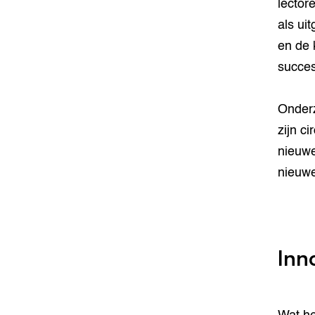
lector
als ui
en de 
succes
Onderz
zijn c
nieuwe
nieuwe
Inn