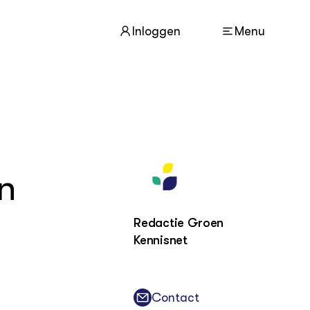
Inloggen
Menu
ACTUEEL
Nieuws
n
Agenda
Dossiers
Columns & Blogs
Redactie Groen
Kennisnet
ZIE OOK
In de regio
Projecten
Lectoraten
Contact