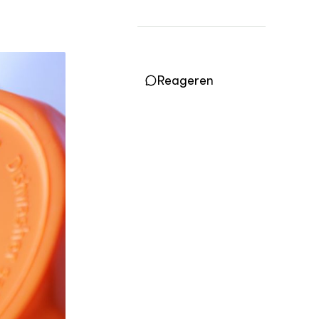
Practoraten
Vakbladen
LEREN
Wiki Groen Kennisnet
Reageren
GROEN KENNISNET
Over ons
Contact
ENGLISH
Search the Knowledge base