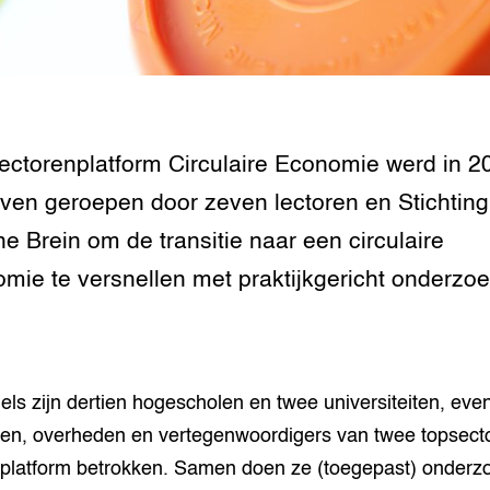
tor
al Aanpakken
grond en infra
-Pigs
houderij
t Digitalisering &
ogie
ectorenplatform Circulaire Economie werd in 2
welbevinden en
even geroepen door zeven lectoren en Stichting
adaptatie
e Brein om de transitie naar een circulaire
oen
mie te versnellen met praktijkgericht onderzoe
e exoten
rdige genetische
els zijn dertien hogescholen en twee universiteiten, eve
ven, overheden en vertegenwoordigers van twee topsect
he diversiteit
whuisdieren
t platform betrokken. Samen doen ze (toegepast) onderz