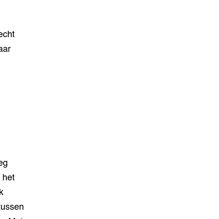
echt
aar
eg
 het
k
tussen