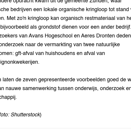
dere opdracht kwam uit de gemeente Zundert, waar
sche bedrijven een lokale organische kringloop tot stand 
n. Met zo'n kringloop kan organisch restmateriaal van h
f bijvoorbeeld als grondstof dienen voor een ander bedrijf
oekers van Avans Hogeschool en Aeres Dronten deden i
onderzoek naar de vermarkting van twee natuurlijke
romen: gft-afval van huishoudens en afval van
ignonkwekerijen.
laten de zeven gepresenteerde voorbeelden goed de w
an nauwe samenwerking tussen onderwijs, onderzoek e
happij.
foto: Shutterstock
)