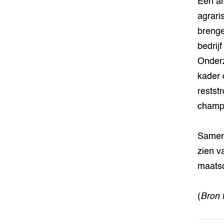
Een an
agrari
brenge
bedrij
Onderz
kader 
restst
champ
Samen 
zien v
maatsc
(
Bron 