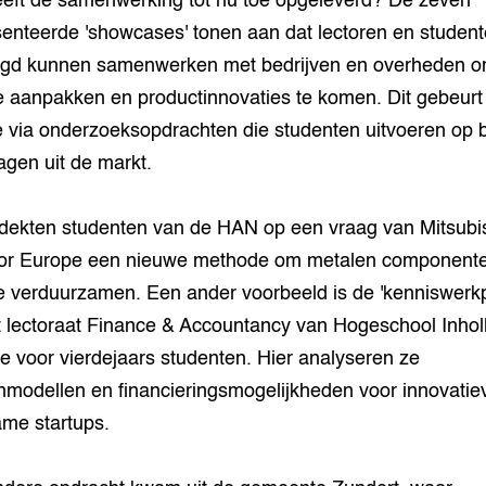
eft de samenwerking tot nu toe opgeleverd? De zeven
enteerde 'showcases' tonen aan dat lectoren en studen
gd kunnen samenwerken met bedrijven en overheden o
 aanpakken en productinnovaties te komen. Dit gebeurt
 via onderzoeksopdrachten die studenten uitvoeren op 
agen uit de markt.
dekten studenten van de HAN op een vraag van Mitsubi
tor Europe een nieuwe methode om metalen component
 te verduurzamen. Een ander voorbeeld is de 'kenniswerkp
t lectoraat Finance & Accountancy van Hogeschool Inhol
tte voor vierdejaars studenten. Hier analyseren ze
nmodellen en financieringsmogelijkheden voor innovatie
me startups.