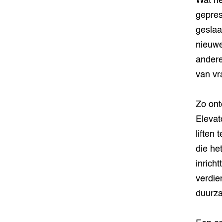
Wat he
gepres
geslaa
nieuwe
andere
van vr
Zo ont
Eleva
liften
die he
inrich
verdie
duurza