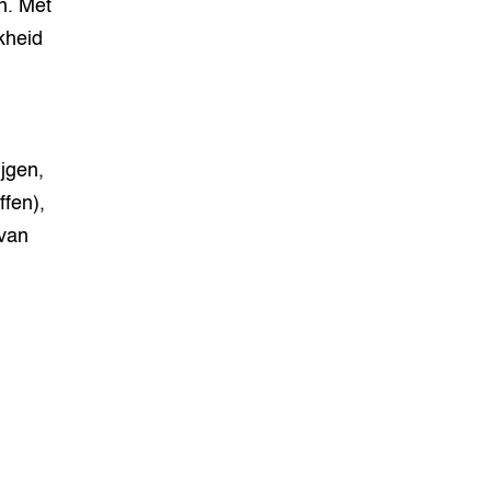
n. Met
kheid
jgen,
ffen),
 van