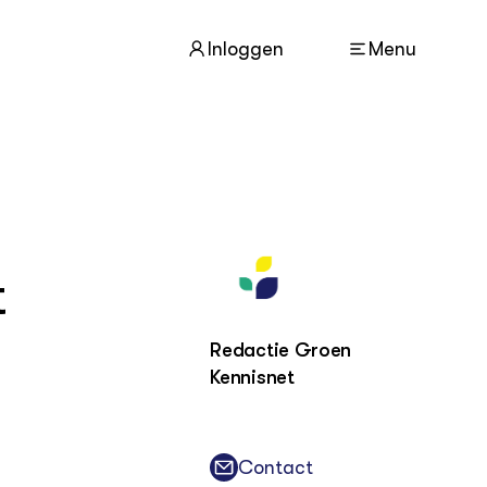
Inloggen
Menu
ACTUEEL
Nieuws
t
Agenda
Dossiers
Columns & Blogs
Redactie Groen
Kennisnet
ZIE OOK
In de regio
Projecten
Lectoraten
Contact