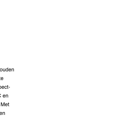
houden
te
pect-
C en
 Met
oen