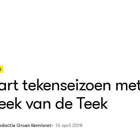
S
art tekenseizoen me
nbouw
delen
en Wageningen Plant
h
ek van de Teek
egelingen
eek
ehouderij
che
advisering
 Netwerk
houderij
16 april 2018
edactie Groen Kennisnet
elt
gericht onderzoek in