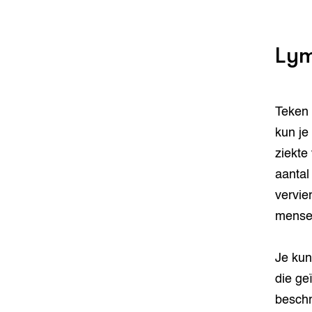
Ly
Teken 
kun je
ziekte
aantal
vervie
mensen
Je kun
die ge
besch