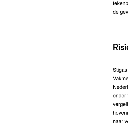
tekenb
de gev
Risi
Stigas
Vakme
Nederl
onder 
vergel
hoveni
naar v