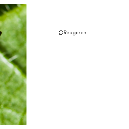
Practoraten
Vakbladen
LEREN
Wiki Groen Kennisnet
Reageren
GROEN KENNISNET
Over ons
Contact
ENGLISH
Search the Knowledge base