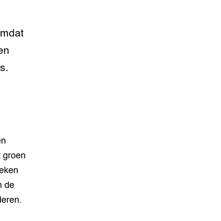
Omdat
en
s.
en
t groen
Teken
n de
deren.