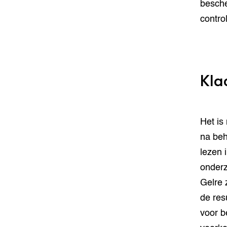
besche
contro
Kla
Het i
na beh
lezen 
onder
Gelre 
de res
voor b