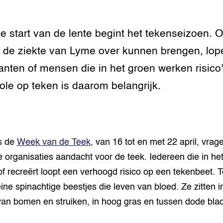
tor
al Aanpakken
grond en infra
-Pigs
e start van de lente begint het tekenseizoen. 
 de ziekte van Lyme over kunnen brengen, lop
houderij
t Digitalisering &
ogie
anten of mensen die in het groen werken risico'
ole op teken is daarom belangrijk.
welbevinden en
adaptatie
oen
s de
Week van de Teek
, van 16 tot en met 22 april, vrag
e exoten
e organisaties aandacht voor de teek. Iedereen die in he
rdige genetische
of recreërt loopt een verhoogd risico op een tekenbeet. 
leine spinachtige beestjes die leven van bloed. Ze zitten i
he diversiteit
van bomen en struiken, in hoog gras en tussen dode bla
whuisdieren