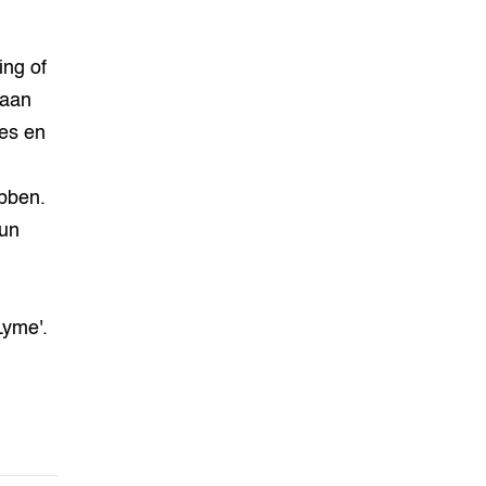
ing of
 aan
es en
bben.
hun
Lyme'.