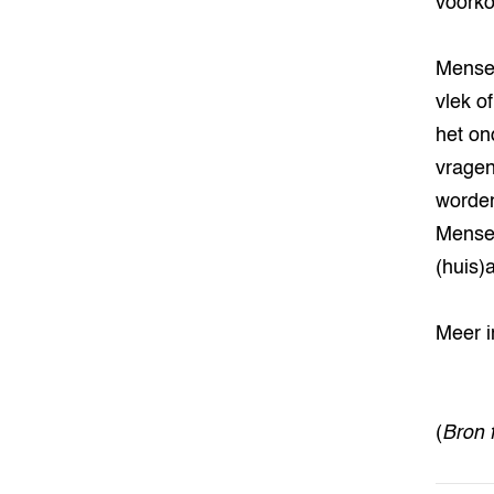
voork
Mensen
vlek o
het on
vragen
worden
Mensen
(huis)a
Meer i
(
Bron 