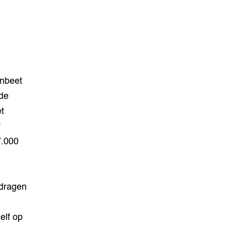
enbeet
de
et
r
7.000
 dragen
elf op