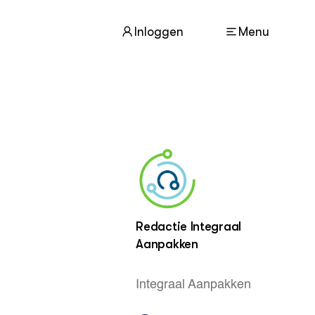
Inloggen
Menu
ACTUEEL
Nieuws
Agenda
Dossiers
Columns & Blogs
Redactie Integraal
Aanpakken
ZIE OOK
In de regio
Integraal Aanpakken
Projecten
Lectoraten