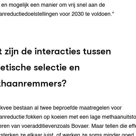
n en mogelijk een manier om vrij snel aan de
nreductiedoelstellingen voor 2030 te voldoen.''
 zijn de interacties tussen
etische selectie en
thaanremmers?
lkvee bestaan al twee beproefde maatregelen voor
nreductie:fokken op koeien met een lage methaanuitsto
eren van voeradditievenzoals Bovaer. Maar tellen die eff
rsterken ze elkaar juist, of werken ze soms minder goed