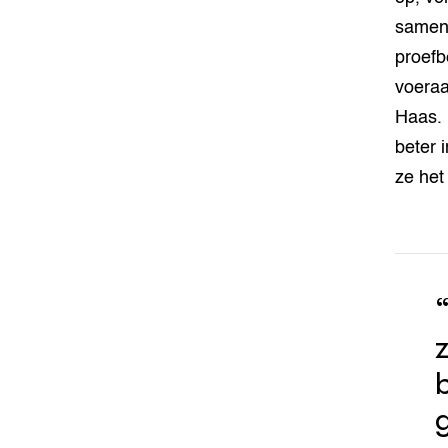
samen?
proefb
voeraa
Haas. 
beter 
ze het
z