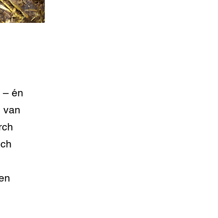
 – én
n van
rch
sch
gen