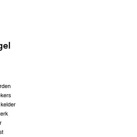
gel
rden
ekers
 kelder
terk
r
st