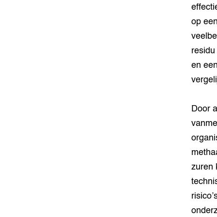
effect
op een
veelbe
residu
en een
vergel
Door a
vanmet
organi
methaa
zuren 
techni
risico
onderz