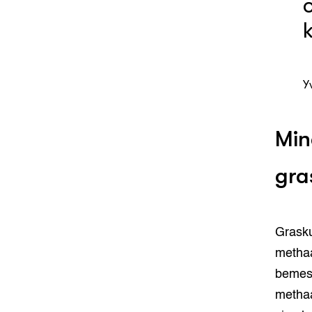
Y
Min
gra
Grasku
methaa
bemes
methaa