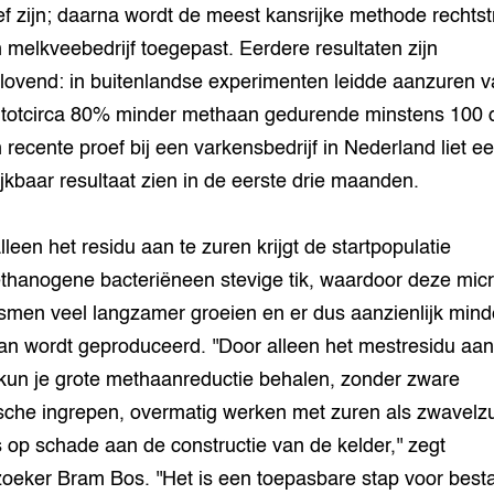
ief zijn; daarna wordt de meest kansrijke methode rechts
 melkveebedrijf toegepast. Eerdere resultaten zijn
lovend: in buitenlandse experimenten leidde aanzuren v
 totcirca 80% minder methaan gedurende minstens 100 
 recente proef bij een varkensbedrijf in Nederland liet e
ijkbaar resultaat zien in de eerste drie maanden.
lleen het residu aan te zuren krijgt de startpopulatie
hanogene bacteriëneen stevige tik, waardoor deze micr
smen veel langzamer groeien en er dus aanzienlijk mind
n wordt geproduceerd. ''Door alleen het mestresidu aan
kun je grote methaanreductie behalen, zonder zware
sche ingrepen, overmatig werken met zuren als zwavelzu
’s op schade aan de constructie van de kelder,'' zegt
oeker Bram Bos. ''Het is een toepasbare stap voor bes