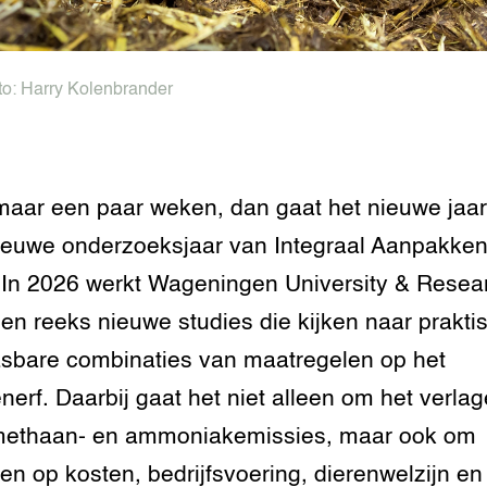
tor
al Aanpakken
grond en infra
-Pigs
to:
Harry Kolenbrander
houderij
t Digitalisering &
ogie
welbevinden en
aar een paar weken, dan gaat het nieuwe jaar
adaptatie
ieuwe onderzoeksjaar van Integraal Aanpakke
oen
. In 2026 werkt Wageningen University & Resea
en reeks nieuwe studies die kijken naar prakti
e exoten
sbare combinaties van maatregelen op het
rdige genetische
nerf. Daarbij gaat het niet alleen om het verla
methaan- en ammoniakemissies, maar ook om
he diversiteit
whuisdieren
ten op kosten, bedrijfsvoering, dierenwelzijn en