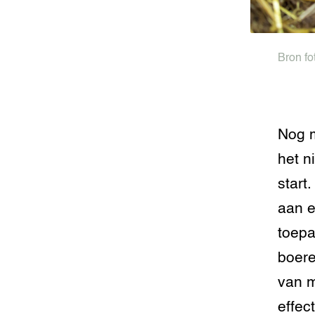
Foodsec
Integra
Groen, 
EURCAW
Bron fo
Varkens
Groenpac
Technol
Groen, 
Nog m
klimaat
het n
CoE Gr
start
aan e
Invasiev
toepa
Plantaa
boere
bronnen
van 
Genetisc
landbou
effec