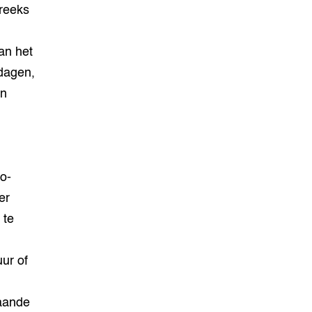
treeks
an het
dagen,
en
o-
er
 te
ur of
taande