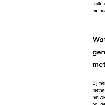
stalle
methaa
Wat
gen
me
Bij me
methaa
het vo
op, ve