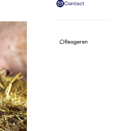
Practoraten
Contact
Vakbladen
LEREN
Wiki Groen Kennisnet
Reageren
GROEN KENNISNET
Over ons
Contact
ENGLISH
Search the Knowledge base