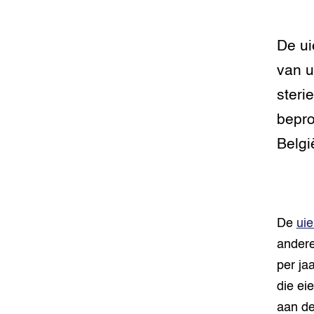
Foodsec
Integra
Groen, 
EURCAW
De ui
Varkens
Groenpac
van u
Technol
steri
Groen, 
bepro
klimaat
Belgi
CoE Gr
Invasiev
De
uie
Plantaa
andere
bronnen
per ja
Genetisc
die ei
landbou
aan de