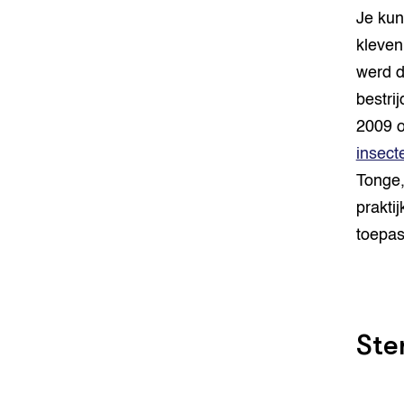
Je kun
kleven
werd d
bestrij
2009 ov
insect
Tonge,
prakti
toepas
Ste