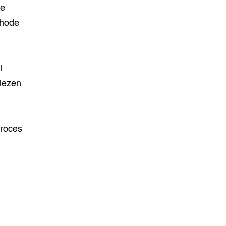
ne
thode
l
 lezen
proces