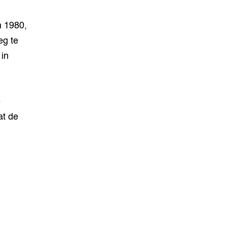
n
n 1980,
eg te
 in
e
at de