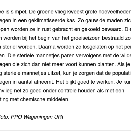
ee is simpel. De groene vlieg kweekt grote hoeveelhede
iegen in een geklimatiseerde kas. Zo gauw de maden zi
pen worden ze in rust gebracht en gekoeld bewaard. Di
 worden bij het begin van het groeiseizoen bestraald zo
n steriel worden. Daarna worden ze losgelaten op het pe
en. Die steriele mannetjes paren vervolgens met de wild
iegen die zich dan niet meer voort kunnen planten. Als j
 steriele mannetjes uitzet, kun je zorgen dat de populat
iegen in aantal afneemt. Het blijkt goed te werken. Je ku
nvlieg net zo goed onder controle houden als met een
ting met chemische middelen.
foto: PPO Wageningen UR
)