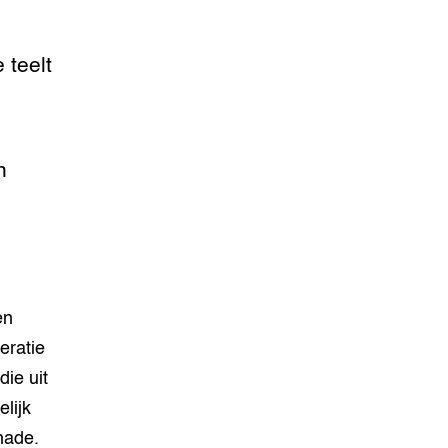
 teelt
n
en
eratie
die uit
lijk
hade.