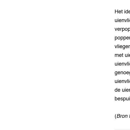
Het id
uienvl
verpop
poppen
vliege
met ui
uienvl
genoeg
uienvl
de uie
bespui
(
Bron 