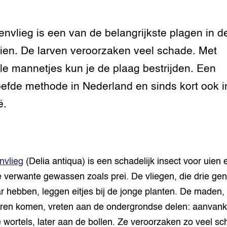
tor
al Aanpakken
grond en infra
-Pigs
envlieg is een van de belangrijkste plagen in de
houderij
t Digitalisering &
ien. De larven veroorzaken veel schade. Met
ogie
ele mannetjes kun je de plaag bestrijden. Een
welbevinden en
efde methode in Nederland en sinds kort ook i
adaptatie
ë.
oen
e exoten
nvlieg
(Delia antiqua) is een schadelijk insect voor uien 
rdige genetische
 verwante gewassen zoals prei. De vliegen, die drie gen
ar hebben, leggen eitjes bij de jonge planten. De maden, 
he diversiteit
eren komen, vreten aan de ondergrondse delen: aanvanke
whuisdieren
 wortels, later aan de bollen. Ze veroorzaken zo veel sc