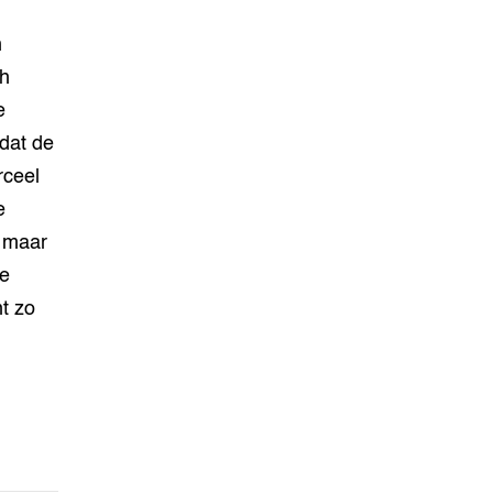
n
ch
e
dat de
rceel
e
e maar
ie
nt zo