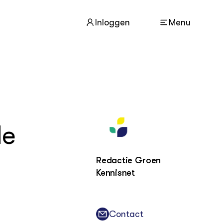
Inloggen
Menu
ACTUEEL
Nieuws
Agenda
de
Dossiers
Columns & Blogs
Redactie Groen
Kennisnet
ZIE OOK
In de regio
Projecten
Lectoraten
Contact
Practoraten