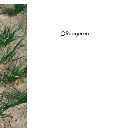
Vakbladen
LEREN
Wiki Groen Kennisnet
Reageren
GROEN KENNISNET
Over ons
Contact
ENGLISH
Search the Knowledge base