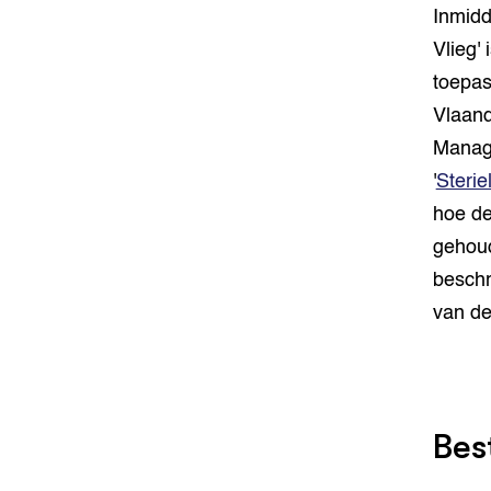
Inmidd
Vlieg'
toepas
Vlaand
Manage
'
Sterie
hoe de
gehoud
beschr
van de
Bes