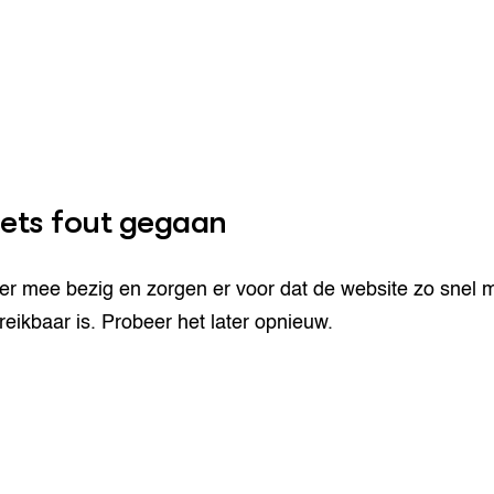
 iets fout gegaan
nbouw
delen
en Wageningen Plant
Groen, welbevinden en
h
klimaatadaptatie
egelingen
er mee bezig en zorgen er voor dat de website zo snel m
eek
CoE Groen
eikbaar is. Probeer het later opnieuw.
ehouderij
che
advisering
 Netwerk
Invasieve exoten
houderij
elt
gericht onderzoek in
Plantaardige genetische
ene onderwijs
al Platform
bronnen
r en
che
orziening
enteerlocaties
op Maat projecten
Genetische diversiteit