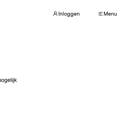
Inloggen
Menu
ACTUEEL
Nieuws
Agenda
Dossiers
Columns & Blogs
ogelijk
ZIE OOK
In de regio
Projecten
Lectoraten
Practoraten
Vakbladen