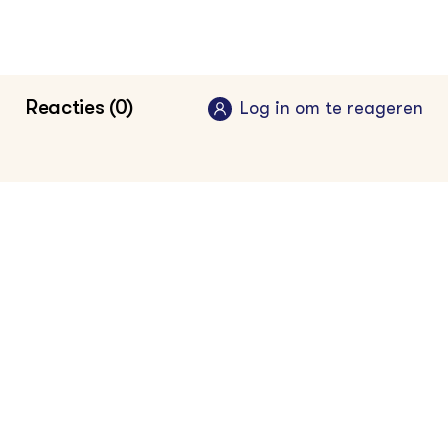
Meer over techniek bij soortenmonitoring
vind je in de kennisbank
Klik hier voor de vakinformatiepagina voor
Reacties (0)
Log in om te reageren
terreinbeheerder
Klik hier voor de vakinformatiepagina voor
visser en kweker
Kom meer te weten over technologische
ontwikkelingen in het groene onderwijs bij
onze partner Groenpact Digitalisering &
Technologie