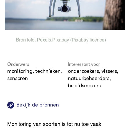
Vis
EU
Columns & Blogs
Akk
Por
Bio
Bio
Foo
Int
ZIE OOK
Gro
EU
In de regio
Var
Gro
Projecten
Gro
Co
Bron foto:
Pexels
,
Pixabay
(Pixabay licence)
Lectoraten
Inv
Practoraten
Pla
Vakbladen
Gen
Onderwerp
Interessant voor
LEREN
monitoring, technieken,
onderzoekers, vissers,
Wiki Groen Kennisnet
sensoren
natuurbeheerders,
beleidsmakers
GROEN KENNISNET
Over ons
Contact
Bekijk de bronnen
ENGLISH
Monitoring van soorten is tot nu toe vaak
Search the Knowledge base