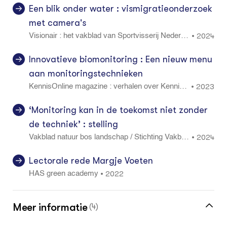
Een blik onder water : vismigratieonderzoek
met camera's
2024
•
Visionair : het vakblad van Sportvisserij Nederla
nd 17 71: 18 - 23
Innovatieve biomonitoring : Een nieuw menu
aan monitorings­technieken
2023
•
KennisOnline magazine : verhalen over Kennis
Online-Onderzoek in ...: 5
‘Monitoring kan in de toekomst niet zonder
de techniek’ : stelling
2024
•
Vakblad natuur bos landschap / Stichting Vakbla
d Natuur Bos Landschap 21 201: 10 - 11
Lectorale rede Margje Voeten
2022
•
HAS green academy
Meer informatie
(4)