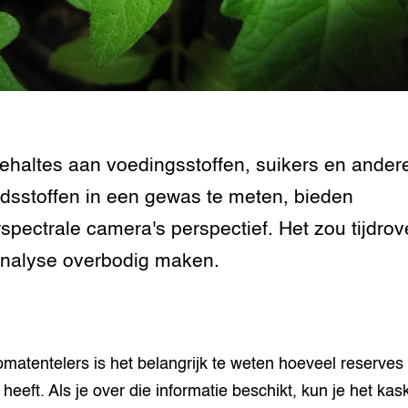
tor
al Aanpakken
grond en infra
-Pigs
houderij
t Digitalisering &
ogie
welbevinden en
haltes aan voedingsstoffen, suikers en ander
adaptatie
dsstoffen in een gewas te meten, bieden
oen
spectrale camera's perspectief. Het zou tijdro
nalyse overbodig maken.
e exoten
rdige genetische
omatentelers is het belangrijk te weten hoeveel reserves
he diversiteit
whuisdieren
heeft. Als je over die informatie beschikt, kun je het kas