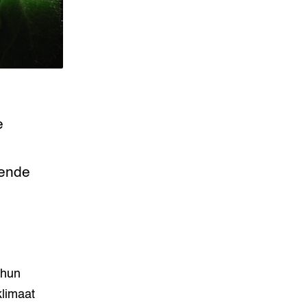
e
vende
 hun
klimaat