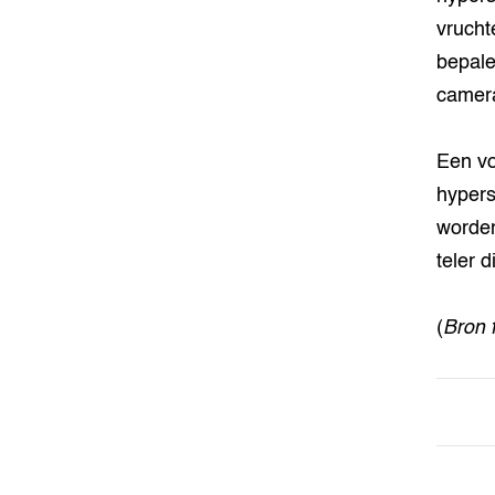
vrucht
bepale
camera
Een vo
hypers
worden
teler 
(
Bron 