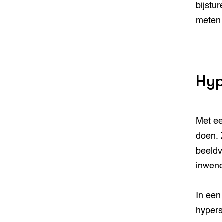
bijstu
meten 
Hyp
Met ee
doen. 
beeldv
inwend
In een
hypers