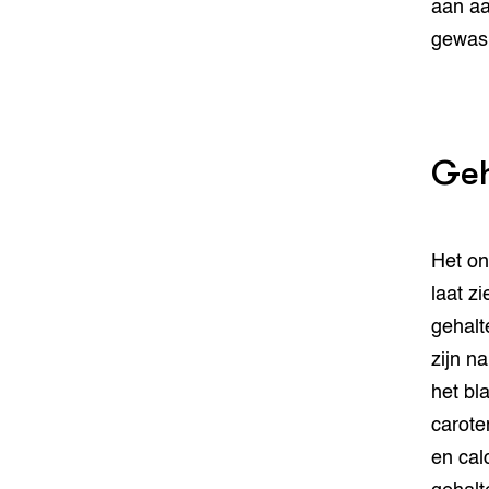
aan aa
gewas
Geh
Het on
laat z
gehalt
zijn n
het bl
carote
en calc