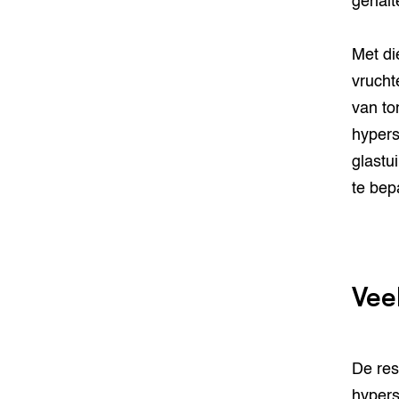
gehalt
Met di
vrucht
van to
hypers
glastu
te bep
Vee
De res
hypers