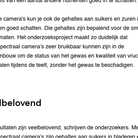
es van een aantal andere nutriënten goed in te schatten.
e camera's kun je ook de gehaltes aan suikers en zuren 
en goed schatten. Die gehaltes zijn bepalend voor de s
maten. Het onderzoeksproject maakt zo duidelijk dat
pectraal camera’s zeer bruikbaar kunnen zijn in de
inbouw om de status van het gewas en kwaliteit van vru
alen tijdens de teelt, zonder het gewas te beschadigen.
lbelovend
ultaten zijn veelbelovend, schrijven de onderzoekers. M
pectraal camera’s zijn gehaltes aan suikers in bladeren 