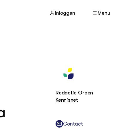
Inloggen
Menu
ACTUEEL
Nieuws
Agenda
Dossiers
Columns & Blogs
Redactie Groen
Kennisnet
ZIE OOK
a
In de regio
Projecten
Lectoraten
Contact
Practoraten