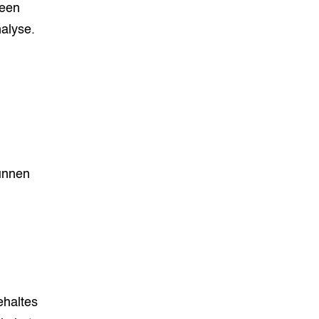
leen
alyse.
unnen
ehaltes