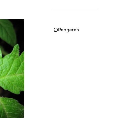
Vakbladen
LEREN
Wiki Groen Kennisnet
Reageren
GROEN KENNISNET
Over ons
Contact
ENGLISH
Search the Knowledge base