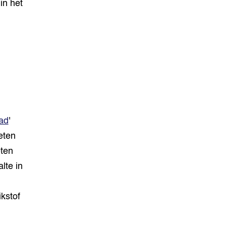
in het
lad
'
eten
eten
lte in
kstof