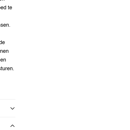
oed te
ssen.
 de
nnen
een
sturen.