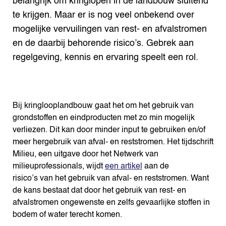
Search the Knowledge base
belangrijk om kringlopen in de landbouw sluitend
te krijgen. Maar er is nog veel onbekend over
mogelijke vervuilingen van rest- en afvalstromen
en de daarbij behorende risico’s. Gebrek aan
regelgeving, kennis en ervaring speelt een rol.
Bij kringlooplandbouw gaat het om het gebruik van
grondstoffen en eindproducten met zo min mogelijk
verliezen. Dit kan door minder input te gebruiken en/of
meer hergebruik van afval- en reststromen. Het tijdschrift
Milieu, een uitgave door het Netwerk van
milieuprofessionals, wijdt
een artikel
aan de
risico’s van het gebruik van afval- en reststromen. Want
de kans bestaat dat door het gebruik van rest- en
afvalstromen ongewenste en zelfs gevaarlijke stoffen in
bodem of water terecht komen.