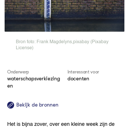
Bio
Bio
Foo
Int
ZIE OOK
Gro
EU
In de regio
Var
Gro
Projecten
Gro
Co
Lectoraten
Inv
Practoraten
Pla
Bron foto:
Frank Magdelyns
,
pixabay
(Pixabay
Vakbladen
Gen
License)
LEREN
Wiki Groen Kennisnet
Onderwerp
Interessant voor
waterschapsverkiezing
docenten
GROEN KENNISNET
en
Over ons
Contact
Bekijk de bronnen
ENGLISH
Search the Knowledge base
Het is bijna zover, over een kleine week zijn de