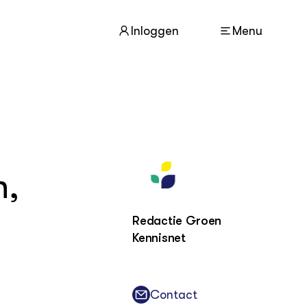
Inloggen
Menu
ACTUEEL
Nieuws
n,
Agenda
Dossiers
Columns & Blogs
Redactie Groen
Kennisnet
ZIE OOK
In de regio
Projecten
Contact
Lectoraten