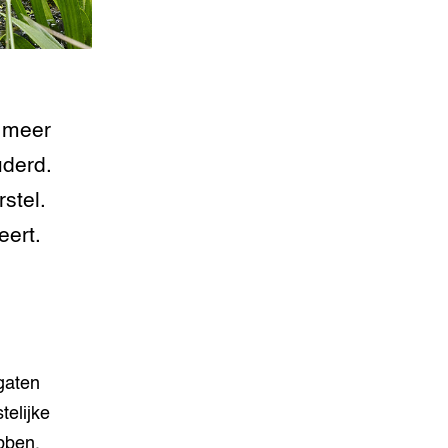
s meer
uderd.
stel.
eert.
gaten
telijke
bben.