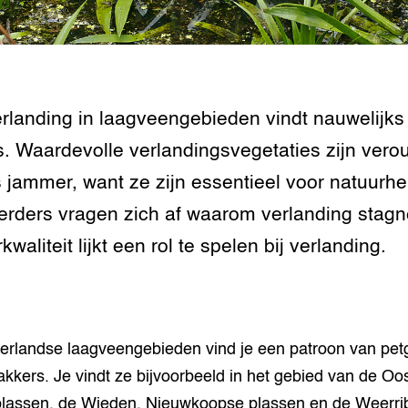
tor
al Aanpakken
grond en infra
-Pigs
houderij
t Digitalisering &
rlanding in laagveengebieden vindt nauwelijk
ogie
s. Waardevolle verlandingsvegetaties zijn vero
welbevinden en
s jammer, want ze zijn essentieel voor natuurher
adaptatie
rders vragen zich af waarom verlanding stagn
oen
waliteit lijkt een rol te spelen bij verlanding.
e exoten
rdige genetische
erlandse laagveengebieden vind je een patroon van pet
akkers. Je vindt ze bijvoorbeeld in het gebied van de Oos
he diversiteit
whuisdieren
lassen, de Wieden, Nieuwkoopse plassen en de Weerri