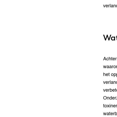
verland
Wat
Achter
waarom
het op
verland
verbet
Onderz
toxine
waterb