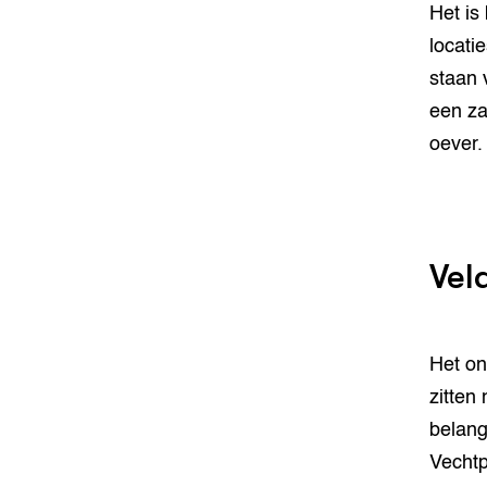
Het is
locati
staan 
een za
oever.
Vel
Het on
zitten
belang
Vechtp