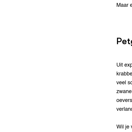
Maar e
Pet
Uit ex
krabbe
veel s
zwanen
oevers
verlan
Wil je