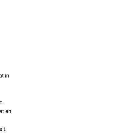
t in
t.
at en
it.