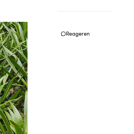
Practoraten
Vakbladen
LEREN
Wiki Groen Kennisnet
Reageren
GROEN KENNISNET
Over ons
Contact
ENGLISH
Search the Knowledge base