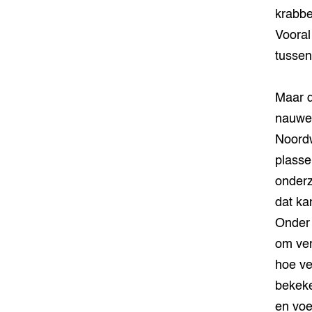
krabbe
Vooral
tussen
Maar d
nauwel
Noordw
plasse
onderz
dat ka
Onder 
om ver
hoe ve
bekeke
en voe