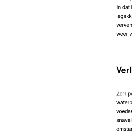
In dat
legakk
verven
weer v
Ver
Zo'n p
waterp
voedse
snavel
omsta