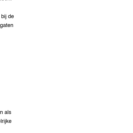
bij de
tgaten
n als
rijke