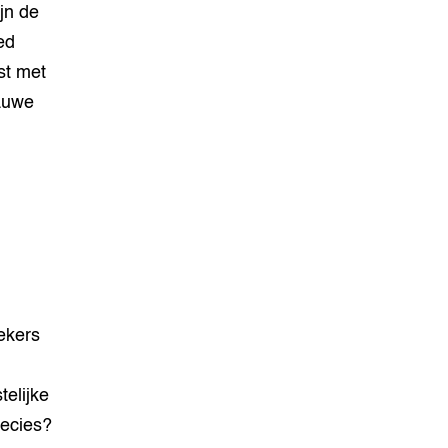
ijn de
ed
st met
lauwe
ekers
telijke
recies?