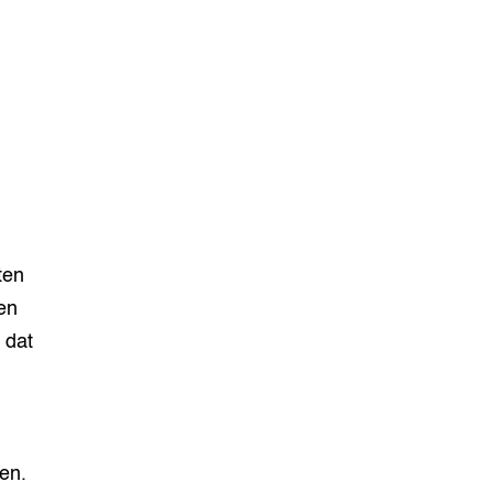
ten
en
 dat
en.