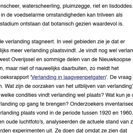
nscheer, waterscheerling, pluimzegge, riet en lisdoddes
 in de voedselarme omstandigheden kan trilveen als
stadium ontstaan dat botanisch gezien waardevol is.
e verlanding stagneert. In veel gebieden zie je dat er
ijks meer verlanding plaatsvindt. Je vindt nog wel verlan
est Overijssel en sommige delen van de Nieuwkoopse
n, maar niet of nauwelijks daarbuiten, zo meldt het
oeksrapport '
Verlanding in laagveenpetgaten
'. De vraag
n. Wat zijn de oorzaken van het uitblijven van verlanding
welke condities vindt verlanding wel plaats? Wat kun je
landing op gang te brengen? Onderzoekers inventarise
rlanding plaats vond in de periode tussen 1920 en 1960
n oude luchtfoto's, analyseerden de actuele stand van 
rden experimenten uit. Ze doen dat omdat ze zien dat