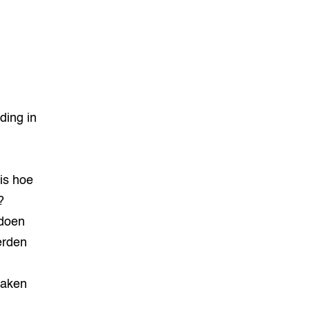
.
ding in
 is hoe
?
 doen
erden
,
zaken