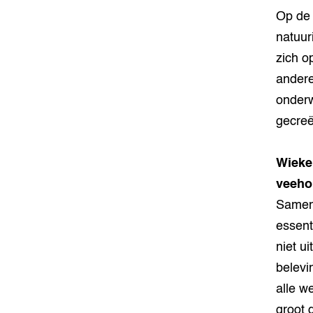
Op de 
natuur
zich o
andere 
onderw
gecreë
Wieke
veeho
Samenw
essent
niet u
belevi
alle w
groot 