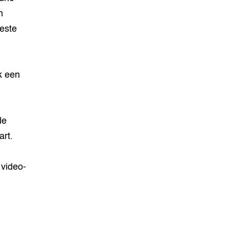
n
beste
k een
de
rt.
 video-
.