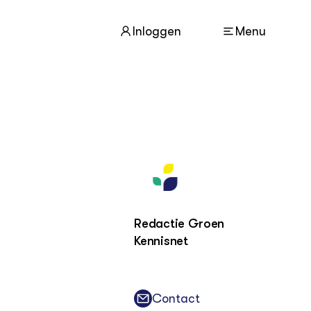
Inloggen
Menu
ACTUEEL
Nieuws
Agenda
Dossiers
Columns & Blogs
Redactie Groen
Kennisnet
ZIE OOK
In de regio
Projecten
Lectoraten
Contact