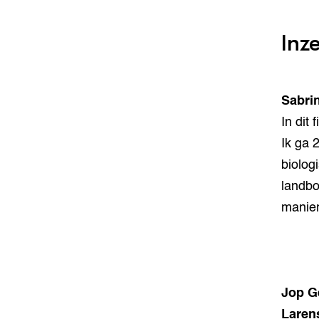
Inz
Sabri
In dit 
Ik ga 
biolog
landbo
manier
Jop G
Laren