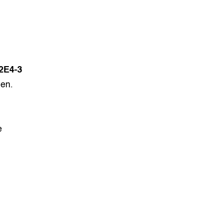
2E4-3
ien.
e