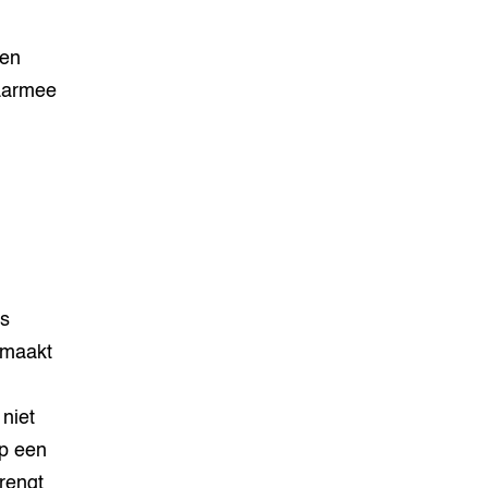
ten
aarmee
is
 maakt
niet
op een
rengt