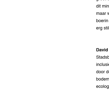
dit mi
maar w
boerin
erg st
David
Stadsb
inclus
door d
bodem 
ecolog