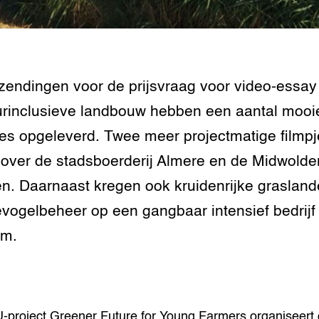
tor
al Aanpakken
grond en infra
-Pigs
houderij
t Digitalisering &
zendingen voor de prijsvraag voor video-essay
ogie
rinclusieve landbouw hebben een aantal mooi
welbevinden en
jes opgeleverd. Twee meer projectmatige filmpj
adaptatie
over de stadsboerderij Almere en de Midwolde
oen
n. Daarnaast kregen ook kruidenrijke graslan
e exoten
vogelbeheer op een gangbaar intensief bedrijf
um.
rdige genetische
he diversiteit
whuisdieren
-project Greener Future for Young Farmers organiseert 