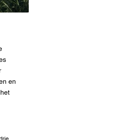
e
es
r
den en
 het
drie