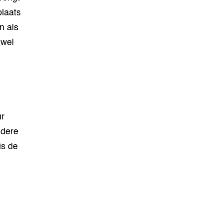
plaats
n als
 wel
ur
ndere
is de