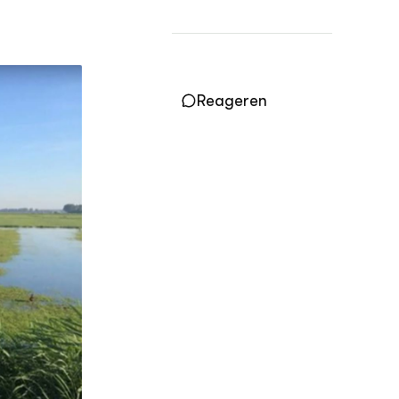
Practoraten
Vakbladen
LEREN
Wiki Groen Kennisnet
Reageren
GROEN KENNISNET
Over ons
Contact
ENGLISH
Search the Knowledge base