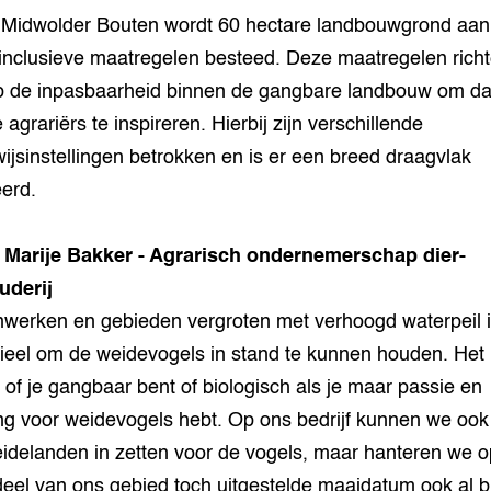
Midwolder Bouten wordt 60 hectare landbouwgrond aan
inclusieve maatregelen besteed. Deze maatregelen rich
p de inpasbaarheid binnen de gangbare landbouw om d
agrariërs te inspireren. Hierbij zijn verschillende
ijsinstellingen betrokken en is er een breed draagvlak
erd.
 Marije Bakker - Agrarisch ondernemerschap dier-
uderij
erken en gebieden vergroten met verhoogd waterpeil 
ieel om de weidevogels in stand te kunnen houden. Het
it of je gangbaar bent of biologisch als je maar passie en
ng voor weidevogels hebt. Op ons bedrijf kunnen we ook 
eidelanden in zetten voor de vogels, maar hanteren we 
deel van ons gebied toch uitgestelde maaidatum ook al b