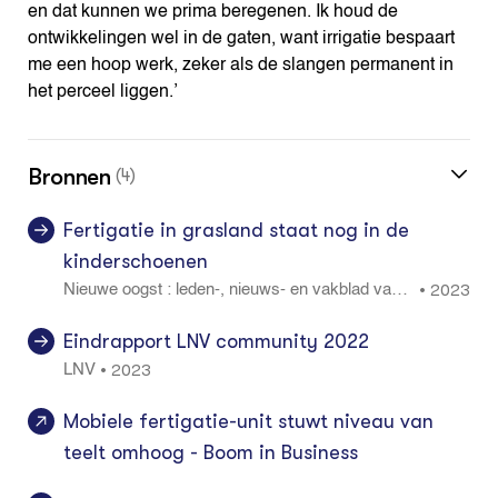
en dat kunnen we prima beregenen. Ik houd de
ontwikkelingen wel in de gaten, want irrigatie bespaart
me een hoop werk, zeker als de slangen permanent in
het perceel liggen.’
Bronnen
(4)
Fertigatie in grasland staat nog in de
kinderschoenen
2023
•
Nieuwe oogst : leden-, nieuws- en vakblad van L
TO Noord, ZLTO en LLTB. Editie midden 28: 21
Eindrapport LNV community 2022
2023
•
LNV
Mobiele fertigatie-unit stuwt niveau van
teelt omhoog - Boom in Business