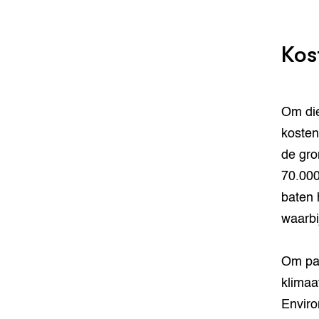
Kos
Om die
kosten
de gro
70.000
baten 
waarbi
Om par
klima
Enviro