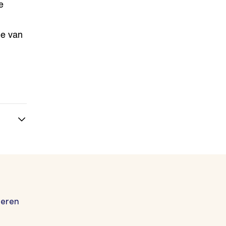
e
ie van
geren