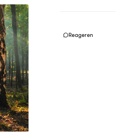
Vakbladen
LEREN
Wiki Groen Kennisnet
Reageren
GROEN KENNISNET
Over ons
Contact
ENGLISH
Search the Knowledge base