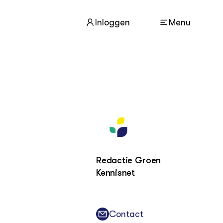
Inloggen
Menu
ACTUEEL
Nieuws
Agenda
Dossiers
Columns & Blogs
Redactie Groen
Kennisnet
ZIE OOK
In de regio
Projecten
Lectoraten
Contact
Practoraten