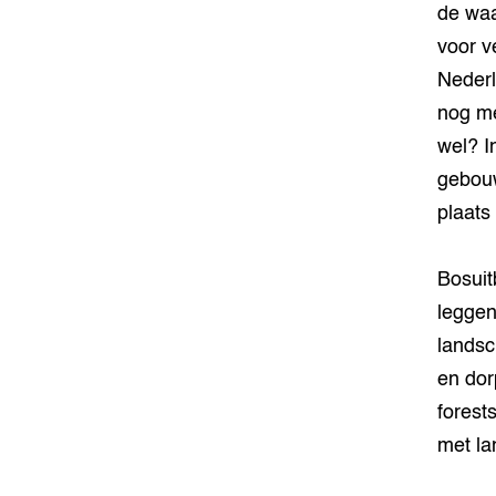
de wa
voor v
Nederl
nog me
wel? I
gebouw
plaats
Bosuit
leggen
landsc
en dor
forest
met la