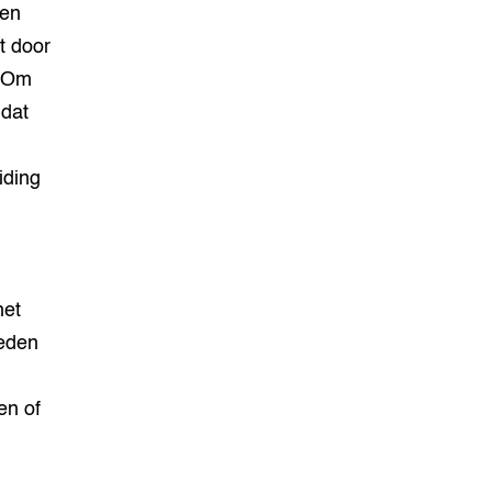
gen
t door
. Om
 dat
iding
het
teden
en of