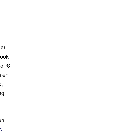
aar
 ook
el €
n en
d,
ng.
en
s