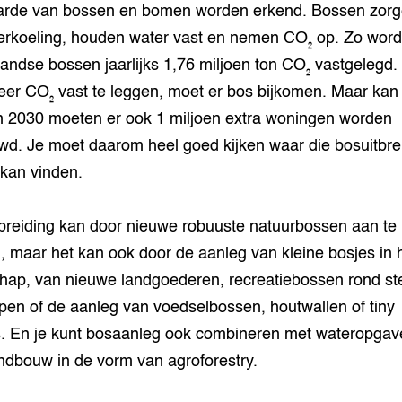
arde van bossen en bomen worden erkend. Bossen zor
erkoeling, houden water vast en nemen CO₂ op. Zo word
andse bossen jaarlijks 1,76 miljoen ton CO₂ vastgelegd
er CO₂ vast te leggen, moet er bos bijkomen. Maar kan
n 2030 moeten er ook 1 miljoen extra woningen worden
d. Je moet daarom heel goed kijken waar die bosuitbre
 kan vinden.
breiding kan door nieuwe robuuste natuurbossen aan te
, maar het kan ook door de aanleg van kleine bosjes in 
hap, van nieuwe landgoederen, recreatiebossen rond s
pen of de aanleg van voedselbossen, houtwallen of tiny
s. En je kunt bosaanleg ook combineren met wateropgav
ndbouw in de vorm van agroforestry.