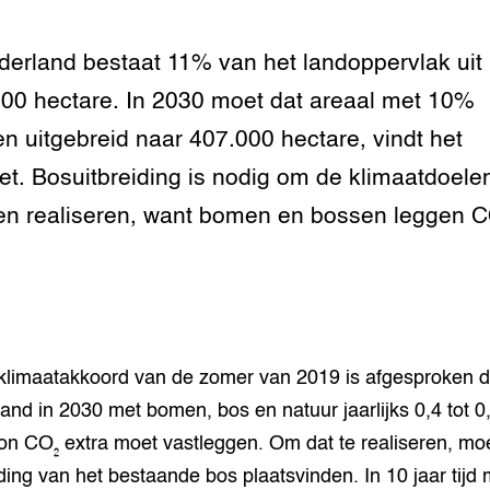
tor
al Aanpakken
grond en infra
-Pigs
derland bestaat 11% van het landoppervlak uit
00 hectare. In 2030 moet dat areaal met 10%
houderij
t Digitalisering &
ogie
n uitgebreid naar 407.000 hectare, vindt het
et. Bosuitbreiding is nodig om de klimaatdoelen
welbevinden en
adaptatie
n realiseren, want bomen en bossen leggen C
oen
e exoten
rdige genetische
 klimaatakkoord van de zomer van 2019 is afgesproken d
and in 2030 met bomen, bos en natuur jaarlijks 0,4 tot 0
he diversiteit
n CO₂ extra moet vastleggen. Om dat te realiseren, moe
whuisdieren
iding van het bestaande bos plaatsvinden. In 10 jaar tijd