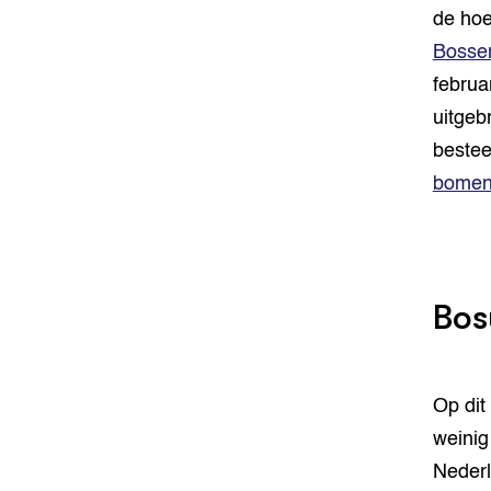
de hoe
Bossen
februa
uitgeb
bestee
bomen 
Bos
Op dit
weinig
Nederl