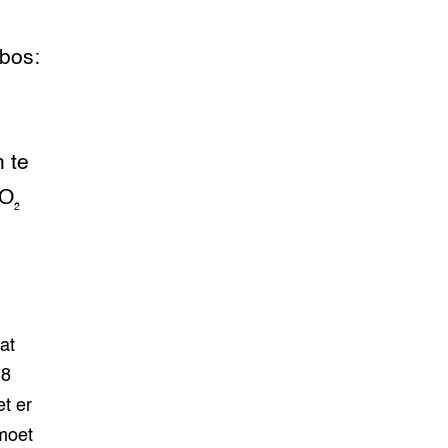
 bos:
 te
O₂
at
,8
t er
 moet