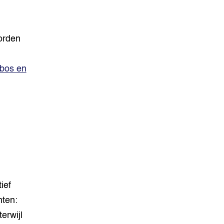
orden
bos en
ief
hten:
erwijl