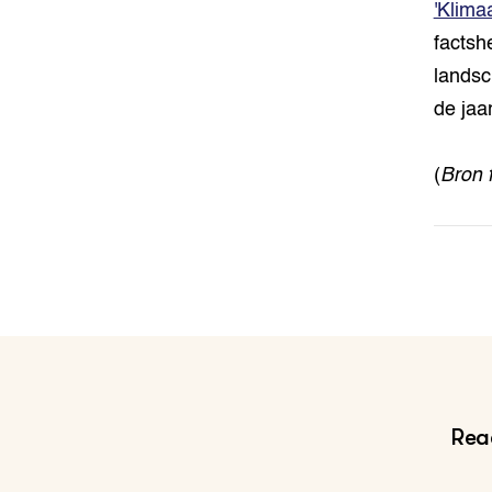
'Klima
factsh
landsc
de jaa
(
Bron 
Reac