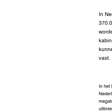
Foodsec
Integra
Groen, 
EURCAW
In Ne
370.0
Varkens
Groenpac
Technol
worde
kabin
Groen, 
klimaat
kunne
vast.
CoE Gr
Invasiev
Plantaa
In het
bronnen
Nederl
Genetisc
megato
landbou
uitbre