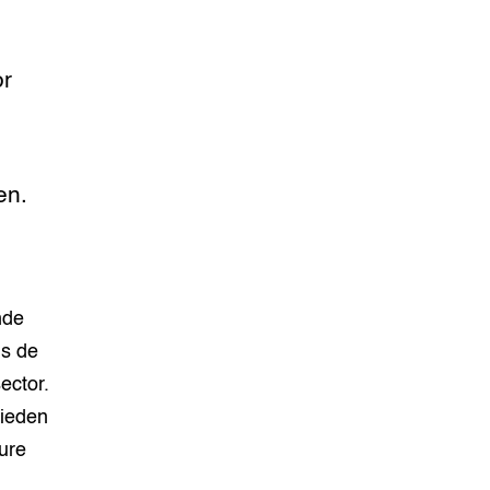
or
en.
nde
is de
ector.
bieden
ure