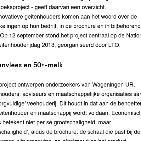
oeksproject - geeft daarvan een overzicht.
novatieve geitenhouders komen aan het woord over de
kelingen op hun bedrijf, in de brochure en in bijbehoren
 Op 12 september stond het project centraal op de Natio
itenhouderijdag 2013, georganiseerd door LTO.
envlees en 50+-melk
 project ontwerpen onderzoekers van Wageningen UR,
houders, adviseurs en maatschappelijke organisaties s
orgvuldige’ veehouderij. Dit houdt in dat aan de behoeft
geitenhouder en maatschappij wordt voldaan. Economisc
 betekent niet per se grootschaligheid, maar
schaligheid’, aldus de brochure: de schaal die past bij de