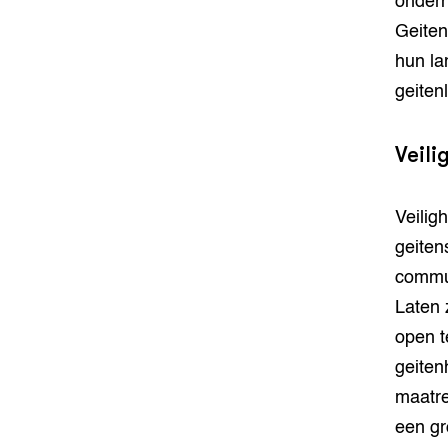
ondern
Geiten
hun la
geitenl
Veili
Veilig
geiten
commun
Laten 
open t
geiten
maatre
een gr