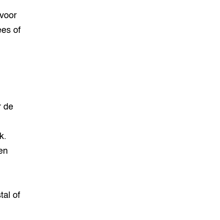
voor
es of
r de
k.
en
tal of