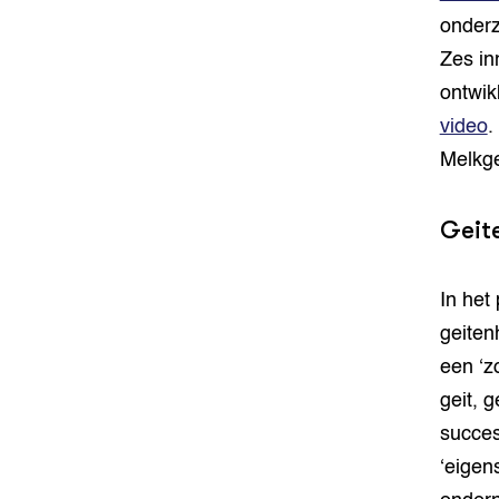
onderz
Zes in
ontwik
video
.
Melkge
Geit
In het
geiten
een ‘z
geit, 
succes
‘eigen