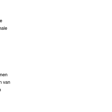
de
nale
amen
en van
h