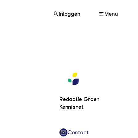
Inloggen
Menu
ACTUEEL
Nieuws
Agenda
Dossiers
Columns & Blogs
Redactie Groen
Kennisnet
ZIE OOK
In de regio
Projecten
Lectoraten
Contact
Practoraten