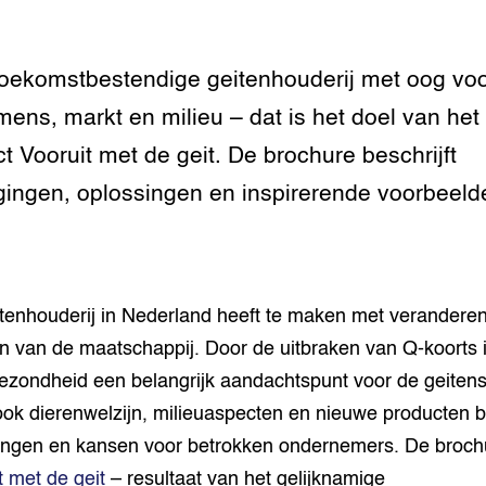
grond en infra
-Pigs
oekomstbestendige geitenhouderij met oog vo
houderij
t Digitalisering &
 mens, markt en milieu – dat is het doel van het
ogie
ct Vooruit met de geit. De brochure beschrijft
welbevinden en
gingen, oplossingen en inspirerende voorbeeld
adaptatie
oen
e exoten
tenhouderij in Nederland heeft te maken met verandere
 van de maatschappij. Door de uitbraken van Q-koorts 
rdige genetische
ezondheid een belangrijk aandachtspunt voor de geitens
ok dierenwelzijn, milieuaspecten en nieuwe producten 
he diversiteit
whuisdieren
ingen en kansen voor betrokken ondernemers. De broch
t met de geit
– resultaat van het gelijknamige