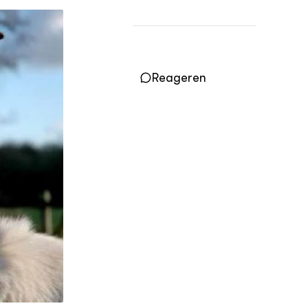
Vakbladen
LEREN
Wiki Groen Kennisnet
Reageren
GROEN KENNISNET
Over ons
Contact
ENGLISH
Search the Knowledge base