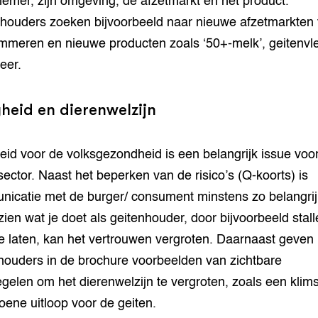
emer, zijn omgeving, de afzetmarkt en het product.
houders zoeken bijvoorbeeld naar nieuwe afzetmarkten 
mmeren en nieuwe producten zoals ‘50+-melk’, geitenvle
eer.
gheid en dierenwelzijn
heid voor de volksgezondheid is een belangrijk issue voo
sector. Naast het beperken van de risico’s (Q-koorts) is
icatie met de burger/ consument minstens zo belangrij
zien wat je doet als geitenhouder, door bijvoorbeeld stall
e laten, kan het vertrouwen vergroten. Daarnaast geven
houders in de brochure voorbeelden van zichtbare
gelen om het dierenwelzijn te vergroten, zoals een klims
oene uitloop voor de geiten.