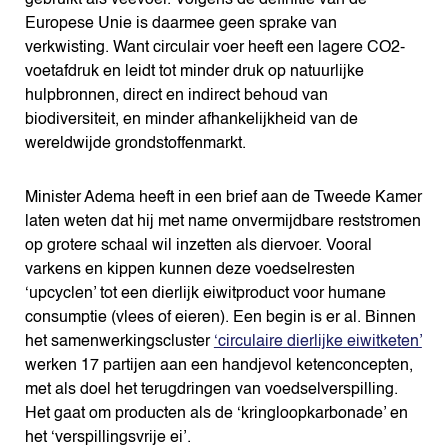
gebruikt als veevoer. Volgens de definitie van de
Europese Unie is daarmee geen sprake van
verkwisting. Want circulair voer heeft een lagere CO2-
voetafdruk en leidt tot minder druk op natuurlijke
hulpbronnen, direct en indirect behoud van
biodiversiteit, en minder afhankelijkheid van de
wereldwijde grondstoffenmarkt.
Minister Adema heeft in een brief aan de Tweede Kamer
laten weten dat hij met name onvermijdbare reststromen
op grotere schaal wil inzetten als diervoer. Vooral
varkens en kippen kunnen deze voedselresten
‘upcyclen’ tot een dierlijk eiwitproduct voor humane
consumptie (vlees of eieren). Een begin is er al. Binnen
het samenwerkingscluster
‘circulaire dierlijke eiwitketen’
werken 17 partijen aan een handjevol ketenconcepten,
met als doel het terugdringen van voedselverspilling.
Het gaat om producten als de ‘kringloopkarbonade’ en
het ‘verspillingsvrije ei’.