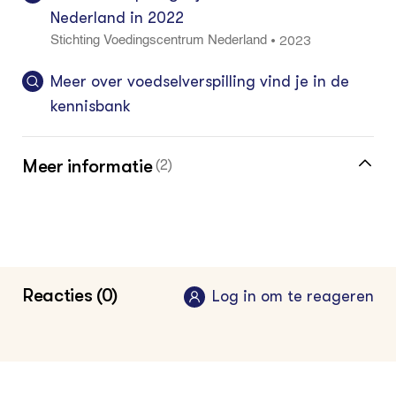
Nederland in 2022
2023
•
Stichting Voedingscentrum Nederland
Meer over voedselverspilling vind je in de
kennisbank
Meer informatie
(2)
Dossier voedselverspilling en reststromen
2019
•
Groen Kennisnet
Reststromen in circulaire eiwitketen
Reacties (0)
Log in om te reageren