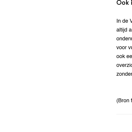
Ook 
In de 
altijd 
onderw
voor v
ook ee
overzi
zonder 
(Bron 