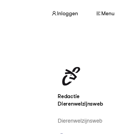
Inloggen
Menu
ACTUEEL
Nieuws
Agenda
Dossiers
Columns & Blogs
Redactie
ZIE OOK
Dierenwelzijnsweb
In de regio
Projecten
Dierenwelzijnsweb
Lectoraten
Practoraten