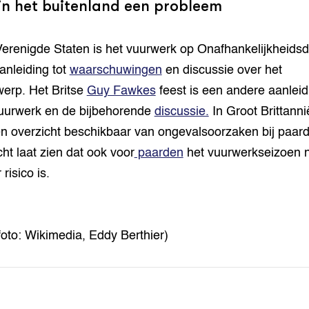
in het buitenland een probleem
Verenigde Staten is het vuurwerk op Onafhankelijkheids
aanleiding tot
waarschuwingen
en discussie over het
erp. Het Britse
Guy Fawkes
feest is een andere aanleid
uurwerk en de bijbehorende
discussie.
In Groot Brittanni
n overzicht beschikbaar van ongevalsoorzaken bij paard
cht laat zien dat ook voor
paarden
het vuurwerkseizoen n
risico is.
foto: Wikimedia, Eddy Berthier)