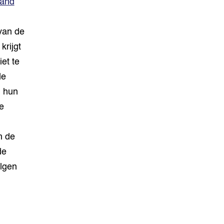
tand
an de
krijgt
et te
de
m hun
e
m de
de
olgen