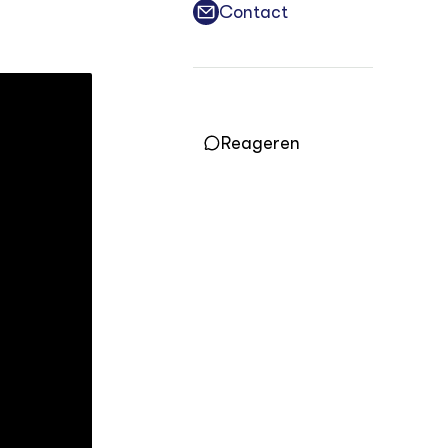
Vakbladen
Contact
LEREN
Wiki Groen Kennisnet
GROEN KENNISNET
Reageren
Over ons
Contact
ENGLISH
Search the Knowledge base