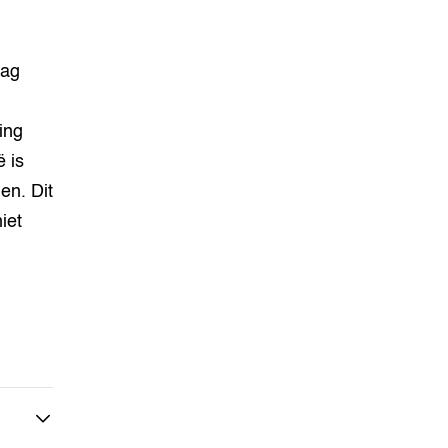
dag
ing
ë is
en. Dit
iet