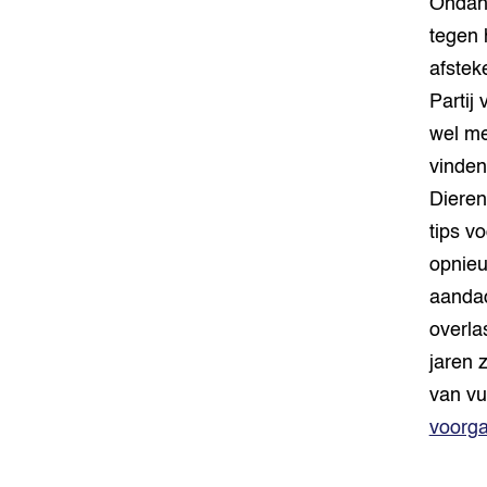
Ondank
tegen 
afstek
Partij
wel me
vinden
Dieren
tips v
opnieu
aanda
overla
jaren 
van vu
voorga