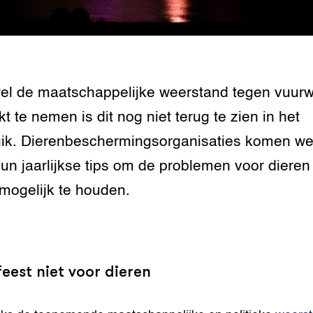
grond en infra
-Pigs
houderij
t Digitalisering &
ogie
l de maatschappelijke weerstand tegen vuur
welbevinden en
jkt te nemen is dit nog niet terug te zien in het
adaptatie
ik. Dierenbeschermingsorganisaties komen we
oen
un jaarlijkse tips om de problemen voor dieren
 mogelijk te houden.
e exoten
rdige genetische
eest niet voor dieren
he diversiteit
whuisdieren