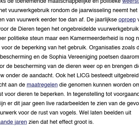
s de toenemende maatschappelijke en politieke
weers
het vuurwerkgebruik rondom de jaarwisseling neemt het
en van vuurwerk eerder toe dan af. De jaarlijkse
oproep
v
 voor de Dieren tegen het ongebreidelde vuurwerkgebruik 
er politieke steun maar een Kamermeerderheid is nog ni
 voor de beperking van het gebruik. Organisaties zoals 
bescherming en de Sophia Vereeniging poetsen daaro
oor de bescherming van de dieren weer op en brengen di
w onder de aandacht. Ook het LICG besteedt uitgebreid
cht aan de
maatregelen
die genomen kunnen worden o
st voor dieren te beperken. In tegenstelling tot voorgaan
zijn er dit jaar geen live radarbeelden te zien van de gev
urwerk voor de rust van vogels. Wel laten beelden uit
ande jaren
zien dat het effect groot is.