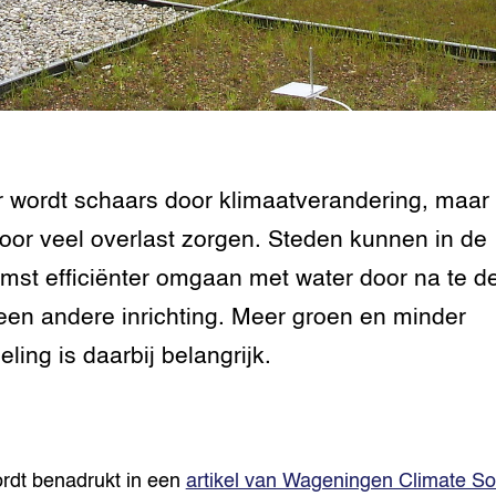
tor
al Aanpakken
grond en infra
-Pigs
houderij
t Digitalisering &
ogie
welbevinden en
 wordt schaars door klimaatverandering, maar
adaptatie
oor veel overlast zorgen. Steden kunnen in de
oen
mst efficiënter omgaan met water door na te 
e exoten
een andere inrichting. Meer groen en minder
eling is daarbij belangrijk.
rdige genetische
he diversiteit
whuisdieren
rdt benadrukt in een
artikel van Wageningen Climate So