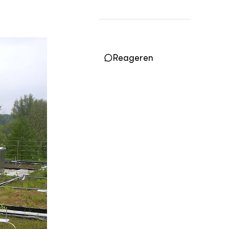
Vakbladen
LEREN
Wiki Groen Kennisnet
Reageren
GROEN KENNISNET
Over ons
Contact
ENGLISH
Search the Knowledge base