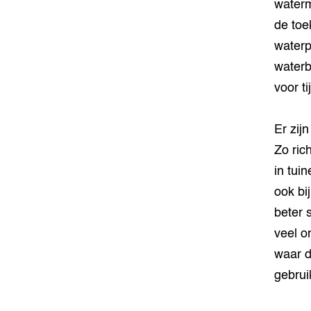
waterm
de toe
waterp
waterb
voor t
Er zij
Zo ric
in tui
ook bi
beter 
veel o
waar d
gebrui