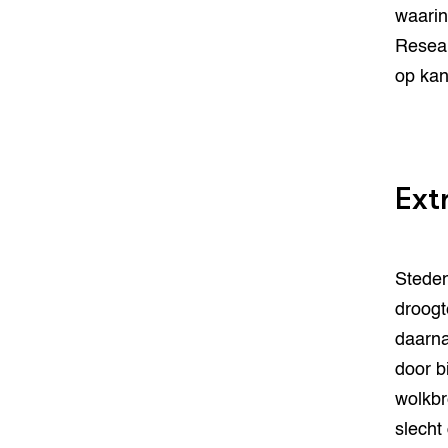
waarin
Resear
op kan
Ext
Steden
droogt
daarna
door b
wolkbr
slecht