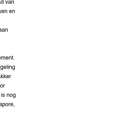
ad van
ken en
laan
ement.
geling
Akker
or
 is nog
gapore,