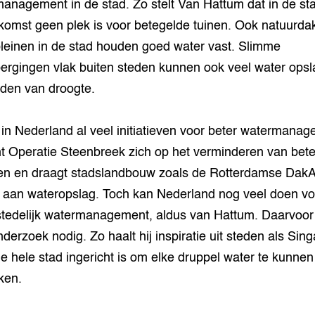
anagement in de stad. Zo stelt Van Hattum dat in de st
komst geen plek is voor betegelde tuinen. Ook natuurda
leinen in de stad houden goed water vast. Slimme
ergingen vlak buiten steden kunnen ook veel water ops
ijden van droogte.
n in Nederland al veel initiatieven voor beter watermanag
ht Operatie Steenbreek zich op het verminderen van bete
nen en draagt stadslandbouw zoals de Rotterdamse Dak
j aan wateropslag. Toch kan Nederland nog veel doen vo
stedelijk watermanagement, aldus van Hattum. Daarvoor
nderzoek nodig. Zo haalt hij inspiratie uit steden als Sin
e hele stad ingericht is om elke druppel water te kunnen
ken.