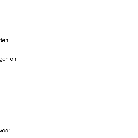
rden
rgen en
voor