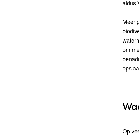
aldus 
Meer g
biodiv
waterm
om met
benadr
opslaa
Waa
Op vee