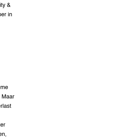
ty &
er in
reme
. Maar
rlast
ter
en,