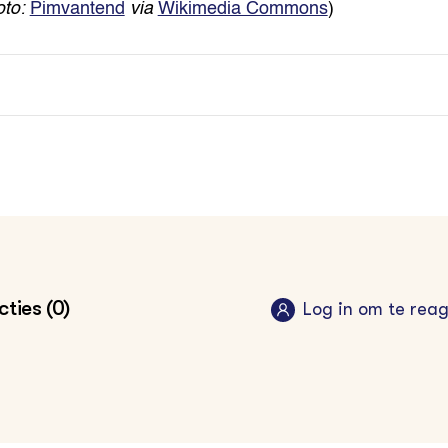
oto:
Pimvantend
via
Wikimedia Commons
)
ties (0)
Log in om te rea