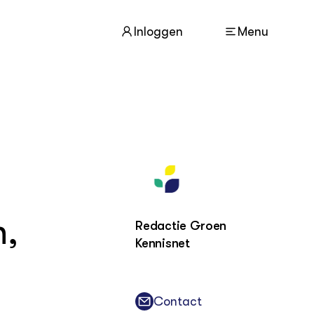
Inloggen
Menu
ACTUEEL
Nieuws
Agenda
Dossiers
Columns & Blogs
n,
Redactie Groen
Kennisnet
ZIE OOK
In de regio
Projecten
Lectoraten
Contact
Practoraten