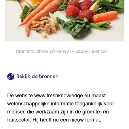
Bio
Bio
Foo
Int
ZIE OOK
Gro
EU
In de regio
Var
Gro
Projecten
Gro
Co
Lectoraten
Inv
Practoraten
Pla
Vakbladen
Gen
Bron foto:
dbreen
,
Pixabay
(Pixabay License)
LEREN
Wiki Groen Kennisnet
Bekijk de bronnen
GROEN KENNISNET
Over ons
Contact
De website www.freshknowledge.eu maakt
wetenschappelijke informatie toegankelijk voor
ENGLISH
mensen die werkzaam zijn in de groente- en
Search the Knowledge base
fruitsector. Hij heeft nu een nieuw format.