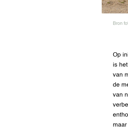
Foodsec
Integra
Groen, 
EURCAW
Bron fo
Varkens
Groenpac
Technol
Groen, 
Op in
klimaat
is he
CoE Gr
van m
de me
Invasiev
van n
Plantaa
verbe
bronnen
entho
Genetisc
landbou
maar 