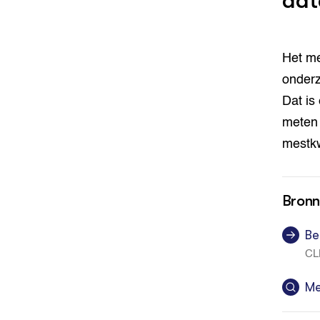
dat
Het me
onderz
Dat is
meten 
mestkw
Bron
Be
CL
Me