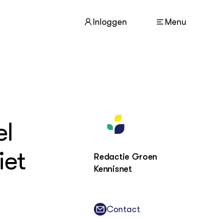
Inloggen
Menu
ACTUEEL
Nieuws
el
Agenda
Dossiers
iet
Columns & Blogs
Redactie Groen
Kennisnet
ZIE OOK
In de regio
Projecten
Contact
Lectoraten