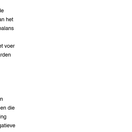
de
an het
balans
t voer
arden
en
ien die
ing
gatieve