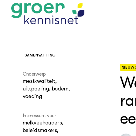
SAMENVATTING
NIEUW
STARTPAGINA'S
Onderwerp
Beroepspraktijk
We
mestkwaliteit,
Onderwijs,
Glastui
Leermid
Project
uitspoeling, bodem,
Onderzoek &
Researc
ra
Advies
voeding
Hippisch
Projectr
Onze partners
Hydroth
ee
Pluimve
Agraris
Interessant voor
bedrijfs
Praktijk
melkveehouders,
Varkens
Bollente
beleidsmakers,
Praktijk