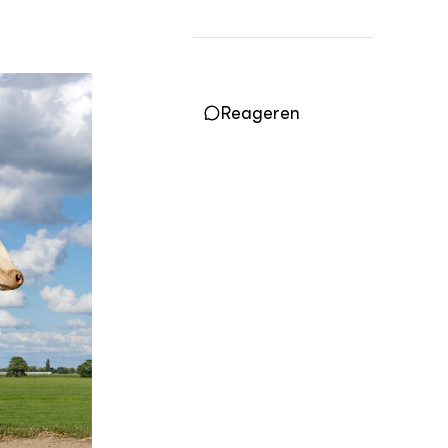
Practoraten
Vakbladen
LEREN
Wiki Groen Kennisnet
Reageren
GROEN KENNISNET
Over ons
Contact
ENGLISH
Search the Knowledge base