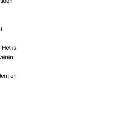
ntsoen
t
Het is
veren
odem en