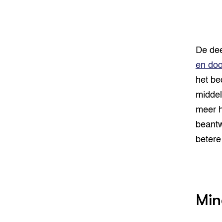
De de
en doo
het be
middel
meer h
beantw
betere
Min