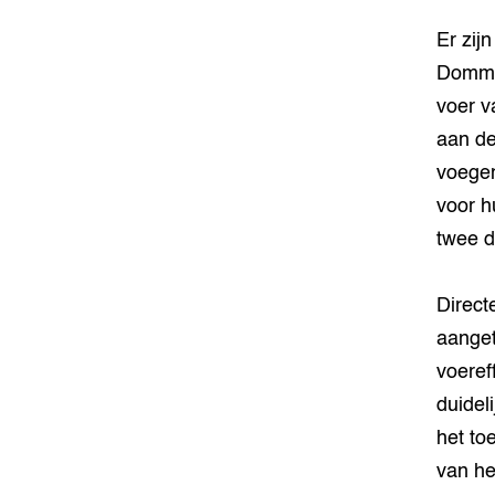
Er zij
Dommel
voer v
aan de
voegen
voor h
twee d
Direct
aanget
voeref
duidel
het to
van he