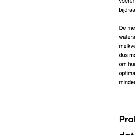
voeren
bijdra
De mel
waters
melkve
dus mo
om hun
optima
minder
Pra