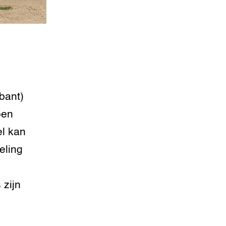
bant)
oen
l kan
eling
zijn
,