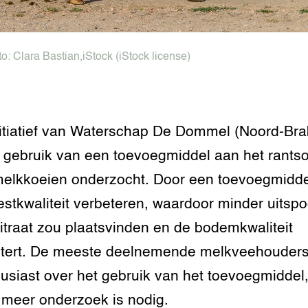
tor
al Aanpakken
grond en infra
-Pigs
to:
Clara Bastian
,
iStock
(iStock license)
houderij
t Digitalisering &
ogie
welbevinden en
itiatief van Waterschap De Dommel (Noord-Bra
adaptatie
t gebruik van een toevoegmiddel aan het rants
oen
elkkoeien onderzocht. Door een toevoegmidde
stkwaliteit verbeteren, waardoor minder uitspo
e exoten
itraat zou plaatsvinden en de bodemkwaliteit
rdige genetische
tert. De meeste deelnemende melkveehouders 
usiast over het gebruik van het toevoegmiddel
he diversiteit
whuisdieren
meer onderzoek is nodig.