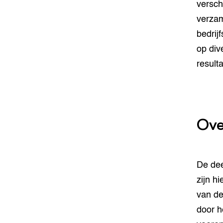
versch
verzam
bedrij
op div
result
Ove
De dee
zijn h
van de
door h