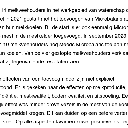
n 14 melkveehouders in het werkgebied van waterschap 
 in 2021 gestart met het toevoegen van Microbalans a
an hun melkkoeien. Bij de start is er ook eenmalig Micro
 mest in de mestkelder toegevoegd. In september 2023
 10 melkveehouders nog steeds Microbalans toe aan he
un koeien. Van de vier gestopte melkveehouders verkla
at zij tegenvallende resultaten zien.
e effecten van een toevoegmiddel zijn niet expliciet
oond. Er is gekeken naar de effecten op melkproductie,
ficiëntie, mestkwaliteit, bodemkwaliteit en uitspoeling. E
ijk effect was minder grove vezels in de mest van de koe
evoegmiddel kregen. Dit kan duiden op een betere verter
t voer. Op alle aspecten kwamen zowel positieve als ne