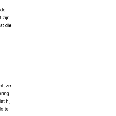
gde
 zijn
st die
f, ze
ering
at hij
de te