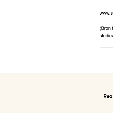
www.sz
(Bron 
studie
Reac