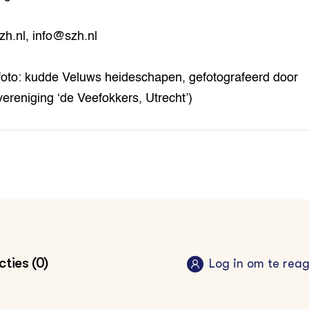
h.nl, info@szh.nl
foto: kudde Veluws heideschapen, gefotografeerd door
vereniging ‘de Veefokkers, Utrecht’)
ties (0)
Log in om te rea