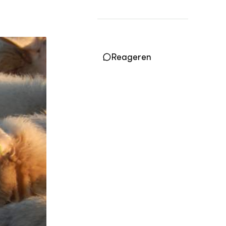
Vakbladen
LEREN
Wiki Groen Kennisnet
Reageren
GROEN KENNISNET
Over ons
Contact
ENGLISH
Search the Knowledge base