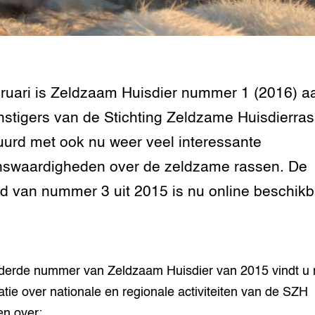
grond en infra
-Pigs
houderij
t Digitalisering &
ogie
bruari is Zeldzaam Huisdier nummer 1 (2016) a
welbevinden en
stigers van de Stichting Zeldzame Huisdierra
adaptatie
uurd met ook nu weer veel interessante
oen
swaardigheden over de zeldzame rassen. De
e exoten
d van nummer 3 uit 2015 is nu online beschikb
rdige genetische
he diversiteit
 derde nummer van Zeldzaam Huisdier van 2015 vindt u 
whuisdieren
atie over nationale en regionale activiteiten van de SZH
en over: