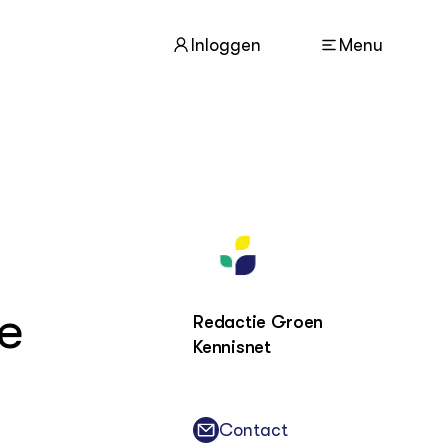
Inloggen
Menu
ACTUEEL
Nieuws
Agenda
Dossiers
Columns & Blogs
e
Redactie Groen
ZIE OOK
Kennisnet
In de regio
Projecten
Lectoraten
Practoraten
Contact