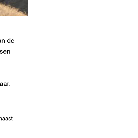
an de
ssen
aar.
naast