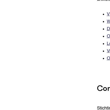
V
W
D
O
L
V
O
Con
Sticht