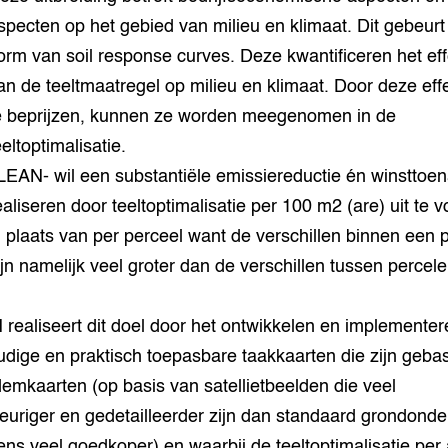
specten op het gebied van milieu en klimaat. Dit gebeurt
orm van soil response curves. Deze kwantificeren het eff
an de teeltmaatregel op milieu en klimaat. Door deze eff
e beprijzen, kunnen ze worden meegenomen in de
eeltoptimalisatie.
LEAN- wil een substantiële emissiereductie én winstto
ealiseren door teeltoptimalisatie per 100 m2 (are) uit te 
n plaats van per perceel want de verschillen binnen een 
ijn namelijk veel groter dan de verschillen tussen percele
realiseert dit doel door het ontwikkelen en implemente
dige en praktisch toepasbare taakkaarten die zijn geba
emkaarten (op basis van satellietbeelden die veel
uriger en gedetailleerder zijn dan standaard grondond
ens veel goedkoper) en waarbij de teeltoptimalisatie per 