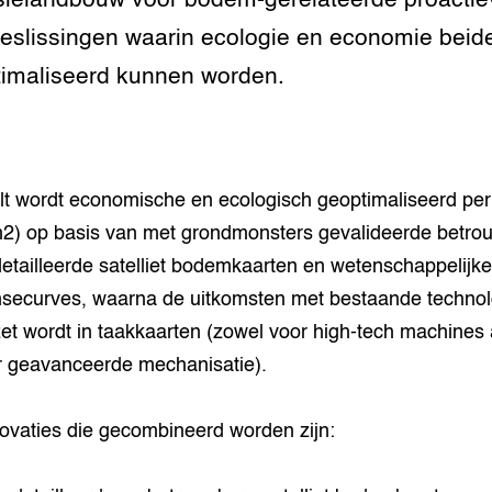
sielandbouw voor bodem-gerelateerde proactie
tor
al Aanpakken
beslissingen waarin ecologie en economie beid
imaliseerd kunnen worden.
grond en infra
-Pigs
houderij
t Digitalisering &
ogie
lt wordt economische en ecologisch geoptimaliseerd per
welbevinden en
adaptatie
2) op basis van met grondmonsters gevalideerde betro
etailleerde satelliet bodemkaarten en wetenschappelijke
oen
securves, waarna de uitkomsten met bestaande technol
e exoten
t wordt in taakkaarten (zowel voor high-tech machines 
 geavanceerde mechanisatie).
rdige genetische
ovaties die gecombineerd worden zijn:
he diversiteit
whuisdieren