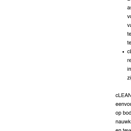
a
v
v
t
t
c
r
i
z
cLEAN 
eenvou
op bod
nauwke
en tev