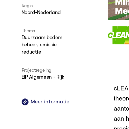
het gro
Nationa
Hovenie
Regio
Agraris
groenvo
Noord-Nederland
Experim
Kennis 
Melkvee
DierVizi
Thema
Duurzaam bodem
Terrein
Nationaa
beheer, emissie
Veehoud
reductie
Tuinbou
Biokenni
Dierver
Projectregeling
Boerenl
EIP Algemeen - Rijk
Multifu
Dierenw
cLEAN
Visserij
theor
Meer informatie
EU-Farm
Akkerbo
aanto
Portaal 
aan h
Biobase
Regenera