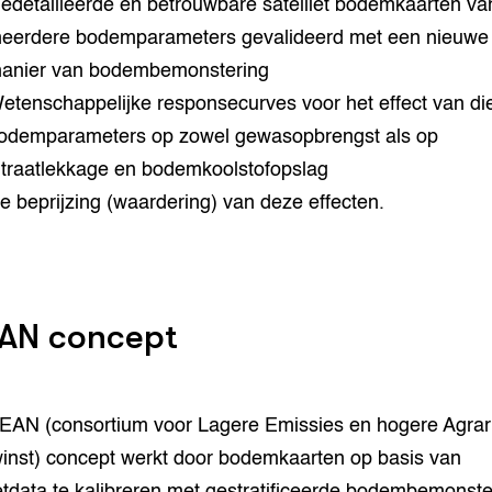
edetailleerde en betrouwbare satelliet bodemkaarten va
eerdere bodemparameters gevalideerd met een nieuwe
anier van bodembemonstering
etenschappelijke responsecurves voor het effect van di
odemparameters op zowel gewasopbrengst als op
itraatlekkage en bodemkoolstofopslag
e beprijzing (waardering) van deze effecten.
AN concept
EAN (consortium voor Lagere Emissies en hogere Agrar
inst) concept werkt door bodemkaarten op basis van