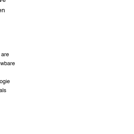
ve
en
 are
uwbare
ogie
als