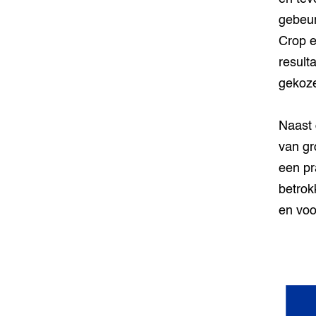
gebeur
Crop e
result
gekoze
Naast 
van gr
een pr
betrok
en voo