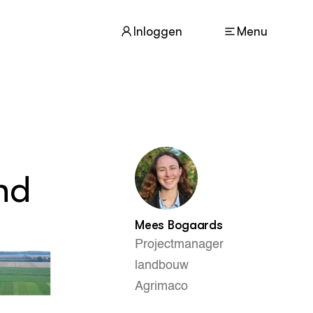
Inloggen
Menu
ACTUEEL
Nieuws
nd
Agenda
Dossiers
Columns & Blogs
Mees Bogaards
Projectmanager
ZIE OOK
landbouw
In de regio
Agrimaco
Projecten
Lectoraten