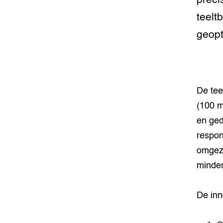
preci
Foodsec
Integra
teelt
geopt
Groen, 
EURCAW
Varkens
Groenpac
Technol
De tee
Groen, 
klimaat
(100 m
en ged
CoE Gr
respon
Invasiev
omgeze
minder
Plantaa
bronnen
De inn
Genetisc
landbou