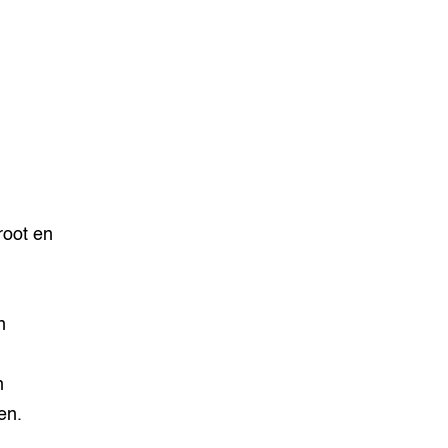
n
root en
n
n
en.