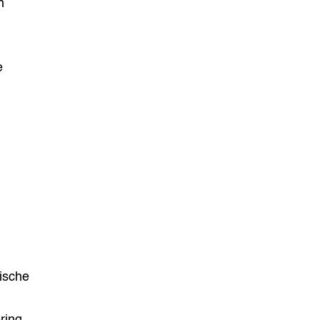
n
e
ische