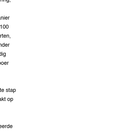
ring,
nier
(100
rten,
nder
dig
boer
te stap
akt op
eerde