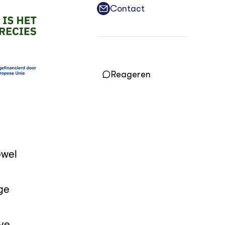
Practoraten
Contact
Vakbladen
LEREN
Wiki Groen Kennisnet
Reageren
GROEN KENNISNET
Over ons
Contact
ENGLISH
Search the Knowledge base
owel
ge