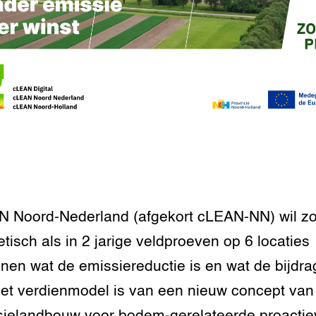
ene onderwijs
al Platform
r en
che
orziening
enteerlocaties
op Maat projecten
houderij
er
beheer
l Innovatieloket
erij
w
s
zorging
andvogels
nctionele landbouw
elzijnsweb
 Noord-Nederland (afgekort cLEAN-NN) wil z
 en Aquacultuur
etisch als in 2 jarige veldproeven op 6 locaties
Book
uw
nen wat de emissiereductie is en wat de bijdra
Natuurinclusief,
et verdienmodel is van een nieuw concept van
d economy
tief & Biologisch