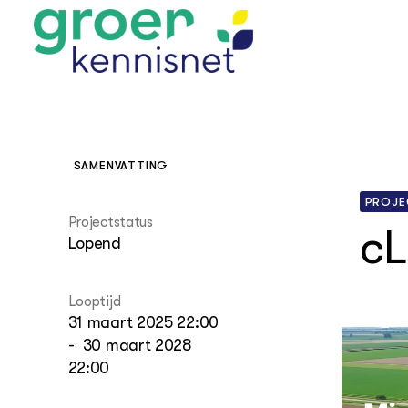
SAMENVATTING
PROJE
STARTPAGINA'S
Projectstatus
Beroepspraktijk
cL
Lopend
Onderwijs,
Glastui
Leermid
Project
Onderzoek &
Researc
Advies
Hippisch
Projectr
Looptijd
Onze partners
Hydroth
31 maart 2025 22:00
Pluimve
Agraris
-
30 maart 2028
bedrijfs
Praktijk
22:00
Varkens
Bollente
Praktijk