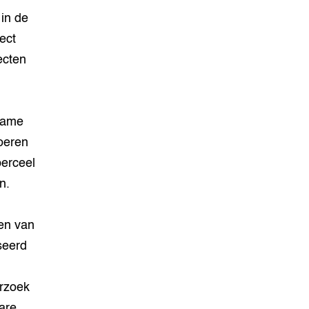
 in de
ect
ecten
ename
voeren
perceel
n.
ren van
seerd
erzoek
are