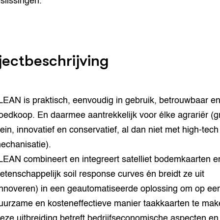
eslissingen.
jectbeschrijving
LEAN is praktisch, eenvoudig in gebruik, betrouwbaar e
oedkoop. En daarmee aantrekkelijk voor élke agrariër (g
lein, innovatief en conservatief, al dan niet met high-tech
echanisatie).
LEAN combineert en integreert satelliet bodemkaarten e
etenschappelijk soil response curves én breidt ze uit
innoveren) in een geautomatiseerde oplossing om op ee
uurzame en kosteneffectieve manier taakkaarten te mak
eze uitbreiding betreft bedrijfseconomische aspecten en