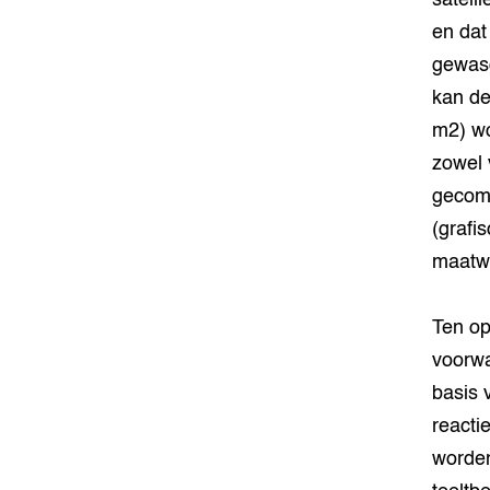
satell
en dat
gewasg
kan de
m2) wo
zowel 
gecomp
(grafi
maatwe
Ten op
voorwa
basis 
reacti
worden