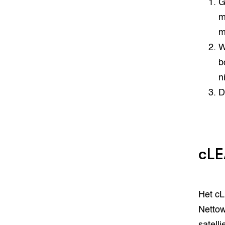
G
m
m
W
b
n
D
cLE
Het cL
Nettow