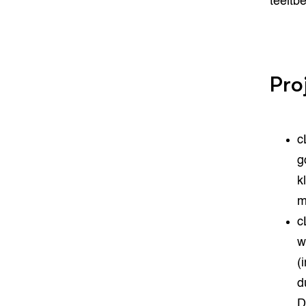
teeltb
Pro
c
g
k
m
c
w
(
d
D