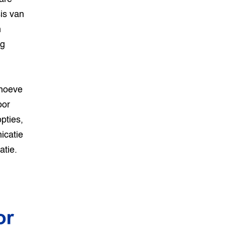
is van
n
ig
ehoeve
oor
pties,
icatie
atie.