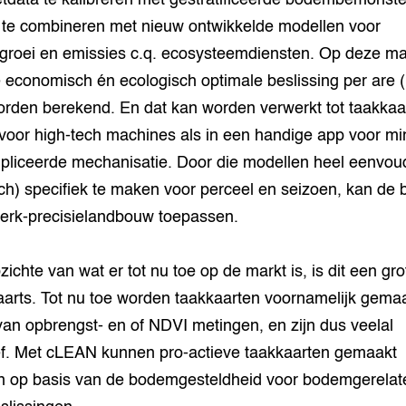
ietdata te kalibreren met gestratificeerde bodembemonste
 te combineren met nieuw ontwikkelde modellen voor
roei en emissies c.q. ecosysteemdiensten. Op deze ma
 economisch én ecologisch optimale beslissing per are 
rden berekend. En dat kan worden verwerkt tot taakkaa
voor high-tech machines als in een handige app voor mi
liceerde mechanisatie. Door die modellen heel eenvou
sch) specifiek te maken voor perceel en seizoen, kan de 
rk-precisielandbouw toepassen.
zichte van wat er tot nu toe op de markt is, is dit een gro
arts. Tot nu toe worden taakkaarten voornamelijk gema
van opbrengst- en of NDVI metingen, en zijn dus veelal
ef. Met cLEAN kunnen pro-actieve taakkaarten gemaakt
 op basis van de bodemgesteldheid voor bodemgerelat