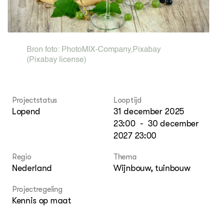
Columns & Blogs
Akk
Por
Bio
Bio
Foo
Int
ZIE OOK
Gro
EU
In de regio
Var
Gro
Bron foto:
PhotoMIX-Company
,
Pixabay
Projecten
Gro
(Pixabay license)
Co
Lectoraten
Inv
Practoraten
Pla
Vakbladen
Gen
Projectstatus
Looptijd
Lopend
31 december 2025
LEREN
Wiki Groen Kennisnet
23:00
-
30 december
2027 23:00
GROEN KENNISNET
Regio
Thema
Over ons
Nederland
Wijnbouw, tuinbouw
Contact
Projectregeling
ENGLISH
Kennis op maat
Search the Knowledge base