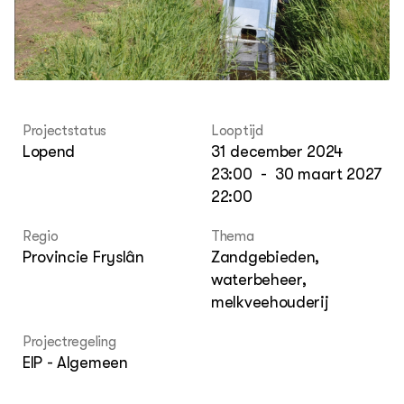
Columns & Blogs
Akk
Por
Bio
Bio
Foo
Int
ZIE OOK
Gro
EU
In de regio
Var
Gro
Projecten
Gro
Co
Lectoraten
Inv
Projectstatus
Looptijd
Practoraten
Pla
Lopend
31 december 2024
Vakbladen
Gen
23:00
-
30 maart 2027
22:00
LEREN
Wiki Groen Kennisnet
Regio
Thema
Provincie Fryslân
Zandgebieden,
GROEN KENNISNET
waterbeheer,
Over ons
melkveehouderij
Contact
Projectregeling
ENGLISH
EIP - Algemeen
Search the Knowledge base