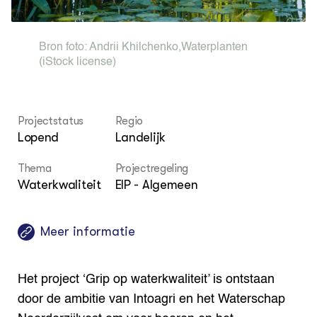
Bio
Bio
Foo
Int
ZIE OOK
Gro
EU
In de regio
Var
Gro
Bron foto:
Andrii Khilchenko
,
Waterplanten
Projecten
Gro
(iStock license)
Co
Lectoraten
Inv
Practoraten
Pla
Vakbladen
Gen
Projectstatus
Regio
Lopend
Landelijk
LEREN
Wiki Groen Kennisnet
Thema
Projectregeling
Waterkwaliteit
EIP - Algemeen
GROEN KENNISNET
Over ons
Contact
Meer informatie
ENGLISH
Search the Knowledge base
Het project ‘Grip op waterkwaliteit’ is ontstaan
door de ambitie van Intoagri en het Waterschap