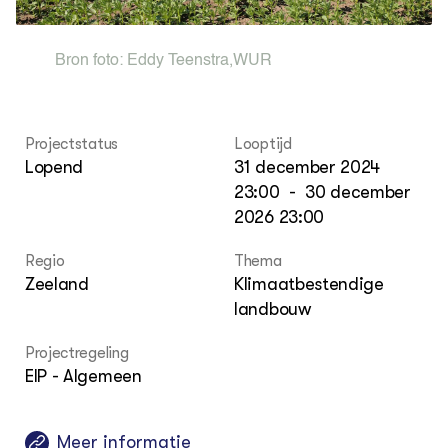
Foo
Int
ZIE OOK
Gro
EU
In de regio
Var
Gro
Projecten
Bron foto:
Eddy Teenstra
,
WUR
Gro
Co
Lectoraten
Inv
Practoraten
Pla
Vakbladen
Gen
Projectstatus
Looptijd
Lopend
31 december 2024
LEREN
23:00
-
30 december
Wiki Groen Kennisnet
2026 23:00
GROEN KENNISNET
Regio
Thema
Over ons
Zeeland
Klimaatbestendige
Contact
landbouw
Projectregeling
ENGLISH
EIP - Algemeen
Search the Knowledge base
Meer informatie