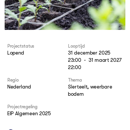
Columns & Blogs
Akk
Por
Bio
Bio
Foo
Int
ZIE OOK
Gro
EU
In de regio
Var
Gro
Projecten
Gro
Co
Lectoraten
Inv
Practoraten
Projectstatus
Looptijd
Pla
Vakbladen
Lopend
31 december 2025
Gen
23:00
-
31 maart 2027
22:00
LEREN
Wiki Groen Kennisnet
Regio
Thema
Nederland
Sierteelt, weerbare
GROEN KENNISNET
bodem
Over ons
Contact
Projectregeling
EIP Algemeen 2025
ENGLISH
Search the Knowledge base