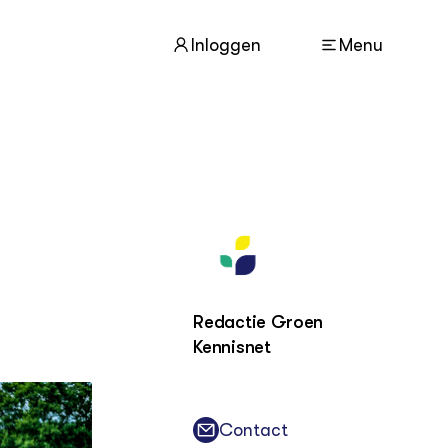
Inloggen
Menu
ACTUEEL
Nieuws
Agenda
Dossiers
Columns & Blogs
Redactie Groen
ZIE OOK
In de regio
Kennisnet
Projecten
Lectoraten
Practoraten
Contact
Vakbladen