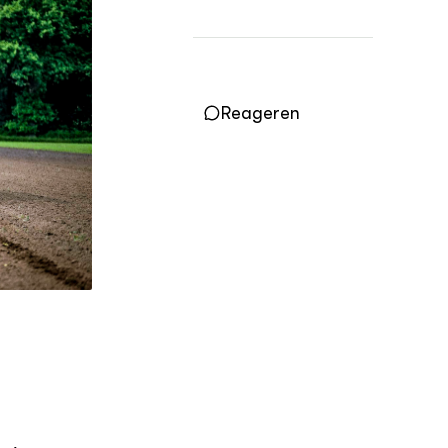
LEREN
Wiki Groen Kennisnet
Reageren
GROEN KENNISNET
Over ons
Contact
ENGLISH
Search the Knowledge base