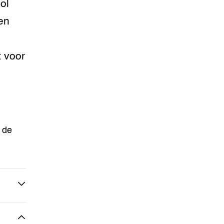
ol
en
t voor
 de