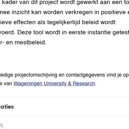
t kader van dit project wordt gewerkt aan een to
grond en infra
-Pigs
ee inzicht kan worden verkregen in positieve 
houderij
t Digitalisering &
ieve effecten als tegelijkertijd beleid wordt
ogie
voerd. Deze tool wordt in eerste instantie getes
welbevinden en
r- en mestbeleid.
adaptatie
oen
e exoten
ledige projectomschijving en contactgegevens vind je op
te van
Wageningen University & Research
.
rdige genetische
caties
he diversiteit
whuisdieren
(1)