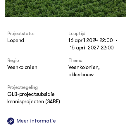
Agenda
Mul
Die
Dossiers
Vis
EU
Columns & Blogs
Akk
Por
Bio
Bio
Foo
Int
ZIE OOK
Gro
EU
Projectstatus
Looptijd
In de regio
Var
Gro
Lopend
16 april 2024 22:00
-
Projecten
Gro
15 april 2027 22:00
Co
Lectoraten
Inv
Practoraten
Pla
Regio
Thema
Vakbladen
Gen
Veenkolonien
Veenkolonien,
akkerbouw
LEREN
Wiki Groen Kennisnet
Projectregeling
GLB-projectsubsidie
GROEN KENNISNET
kennisprojecten (SABE)
Over ons
Contact
Meer informatie
ENGLISH