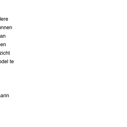
dere
kunnen
van
Een
zicht
odel te
arin