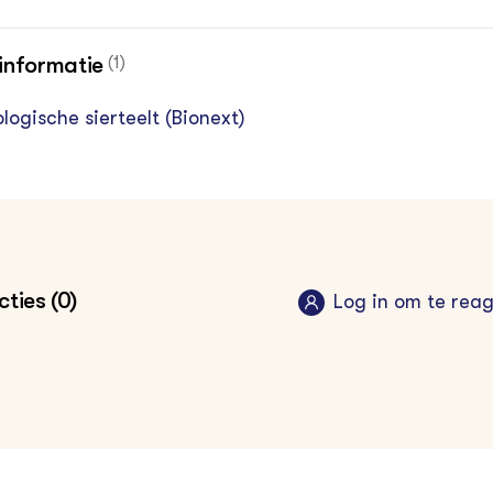
informatie
(1)
ologische sierteelt (Bionext)
ties (0)
Log in om te rea