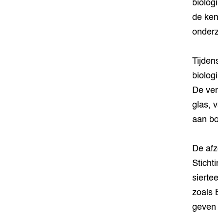
biolog
de ken
onderz
Tijden
biolog
De ver
glas, v
aan b
De afz
Sticht
sierte
zoals 
geven 