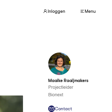
Inloggen
Menu
ACTUEEL
Nieuws
Agenda
Dossiers
Columns & Blogs
Maaike Raaijmakers
ZIE OOK
Projectleider
In de regio
Bionext
Projecten
Lectoraten
Practoraten
Contact