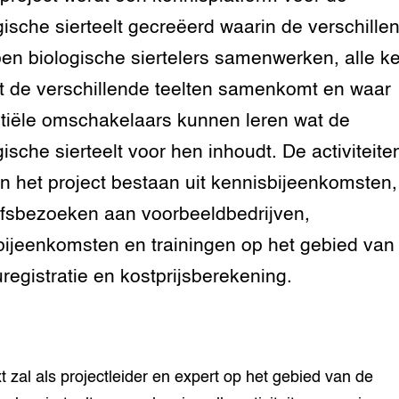
gische sierteelt gecreëerd waarin de verschille
grond en infra
-Pigs
en biologische siertelers samenwerken, alle k
houderij
t Digitalisering &
t de verschillende teelten samenkomt en waar
ogie
tiële omschakelaars kunnen leren wat de
welbevinden en
gische sierteelt voor hen inhoudt. De activiteite
adaptatie
n het project bestaan uit kennisbijeenkomsten,
oen
jfsbezoeken aan voorbeeldbedrijven,
e exoten
bijeenkomsten en trainingen op het gebied van
uregistratie en kostprijsberekening.
rdige genetische
he diversiteit
whuisdieren
t zal als projectleider en expert op het gebied van de