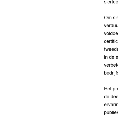
sierte
Om sie
verduu
voldoe
certif
tweede
in de 
verbet
bedrij
Het pr
de dee
ervari
publie