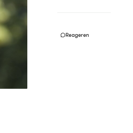
Vakbladen
LEREN
Wiki Groen Kennisnet
Reageren
GROEN KENNISNET
Over ons
Contact
ENGLISH
Search the Knowledge base