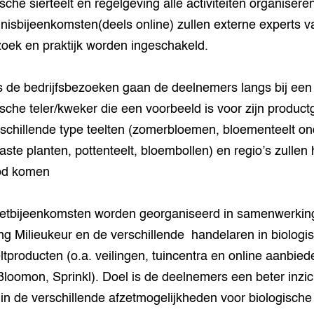
ische sierteelt en regelgeving alle activiteiten organisere
nisbijeenkomsten(deels online) zullen externe experts v
oek en praktijk worden ingeschakeld.
s de bedrijfsbezoeken gaan de deelnemers langs bij een
ische teler/kweker die een voorbeeld is voor zijn product
schillende type teelten (zomerbloemen, bloementeelt on
aste planten, pottenteelt, bloembollen) en regio’s zullen h
od komen
etbijeenkomsten worden georganiseerd in samenwerkin
ing Milieukeur en de verschillende handelaren in biologi
eltproducten (o.a. veilingen, tuincentra en online aanbied
Bloomon, Sprinkl). Doel is de deelnemers een beter inzic
in de verschillende afzetmogelijkheden voor biologische