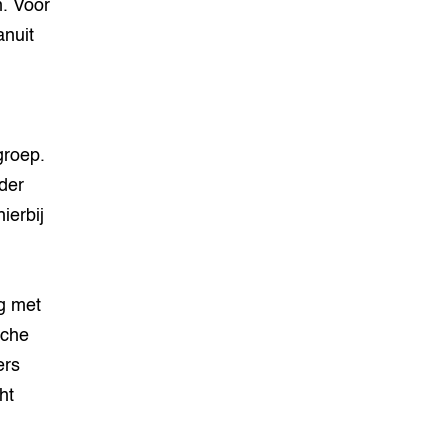
n. Voor
anuit
groep.
der
ierbij
g met
sche
ers
ht